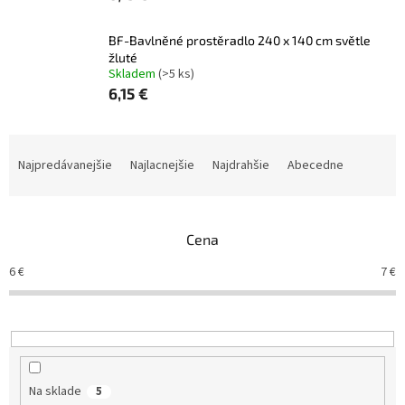
BF-Bavlněné prostěradlo 240 x 140 cm světle
žluté
Skladem
(>5 ks)
6,15 €
R
a
Najpredávanejšie
Najlacnejšie
Najdrahšie
Abecedne
d
e
n
Cena
i
e
6
€
7
€
p
r
o
d
u
k
Na sklade
5
t