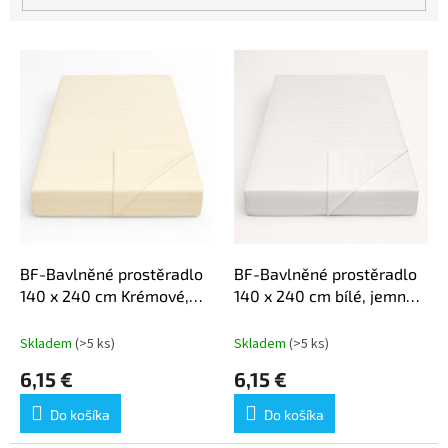
o
v
V
ý
p
i
s
p
r
o
d
u
k
BF-Bavlněné prostěradlo
BF-Bavlněné prostěradlo
t
140 x 240 cm Krémové,
140 x 240 cm bílé, jemné
o
jemné proužky
proužky
v
Skladem
(>5 ks)
Skladem
(>5 ks)
6,15 €
6,15 €
Do košíka
Do košíka