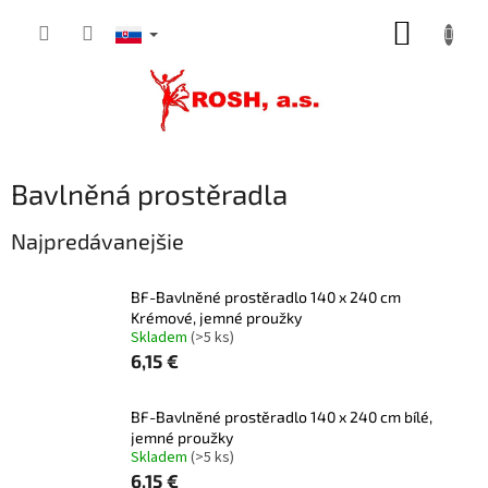
Prejsť
NÁKUP
na
obsah
KOŠÍK
Bavlněná prostěradla
Najpredávanejšie
BF-Bavlněné prostěradlo 140 x 240 cm
Krémové, jemné proužky
Skladem
(>5 ks)
6,15 €
BF-Bavlněné prostěradlo 140 x 240 cm bílé,
jemné proužky
Skladem
(>5 ks)
6,15 €