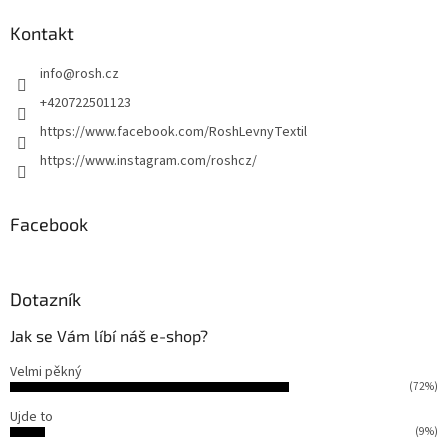
d
p
a
ä
Kontakt
c
t
i
info
@
rosh.cz
i
e
p
e
+420722501123
r
https://www.facebook.com/RoshLevnyTextil
v
k
https://www.instagram.com/roshcz/
y
v
ý
Facebook
p
i
s
u
Dotazník
Jak se Vám líbí náš e-shop?
Velmi pěkný
(72%)
Ujde to
(9%)