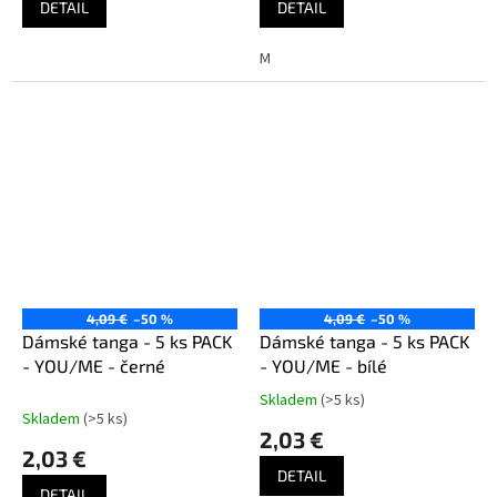
DETAIL
DETAIL
M
4,09 €
–50 %
4,09 €
–50 %
Dámské tanga - 5 ks PACK
Dámské tanga - 5 ks PACK
- YOU/ME - černé
- YOU/ME - bílé
Skladem
(>5 ks)
Priemerné
Skladem
(>5 ks)
hodnotenie
2,03 €
produktu
2,03 €
je
DETAIL
1,0
DETAIL