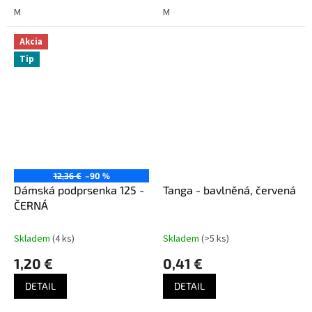
M
M
Akcia
Tip
12,36 €
–90 %
Dámská podprsenka 125 -
Tanga - bavlněná, červená
ČERNÁ
Skladem
(4 ks)
Skladem
(>5 ks)
1,20 €
0,41 €
DETAIL
DETAIL