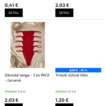
0,41 €
2,03 €
DETAIL
DETAIL
8,23 €
–85 %
Dámské tanga - 5 ks PACK
Tmavě růžové tílko
- červené
Skladem
(2 ks)
Skladem
(1 ks)
2,03 €
1,20 €