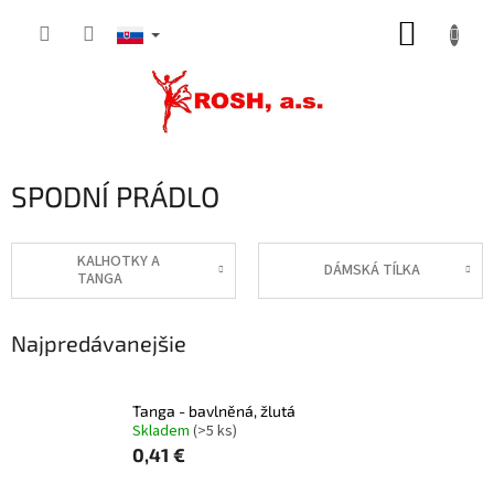
Prejsť
NÁKUP
na
obsah
KOŠÍK
SPODNÍ PRÁDLO
KALHOTKY A
DÁMSKÁ TÍLKA
TANGA
Najpredávanejšie
Tanga - bavlněná, žlutá
Skladem
(>5 ks)
0,41 €