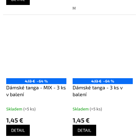
z
M
5
hviezdičiek.
4,13 €
–64 %
4,13 €
–64 %
Dámské tanga - MIX - 3 ks
Dámské tanga - 3 ks v
v balení
balení
Skladem
(>5 ks)
Skladem
(>5 ks)
1,45 €
1,45 €
DETAIL
DETAIL