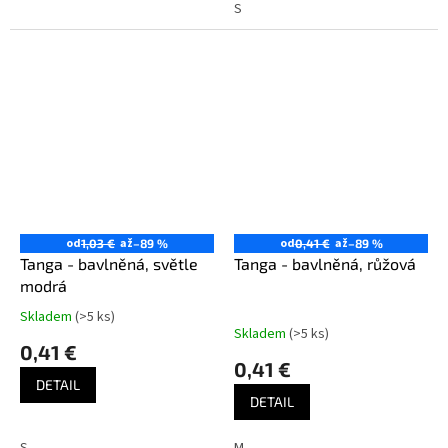
S
od
až
od
až
1,03 €
–89 %
0,41 €
–89 %
Tanga - bavlněná, světle
Tanga - bavlněná, růžová
modrá
Skladem
(>5 ks)
Priemerné
Skladem
(>5 ks)
hodnotenie
0,41 €
produktu
0,41 €
je
DETAIL
5,0
DETAIL
z
5