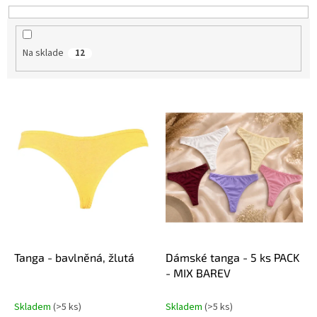
d
u
k
Na sklade
12
t
o
v
V
ý
p
i
s
p
r
o
d
u
k
Tanga - bavlněná, žlutá
Dámské tanga - 5 ks PACK
t
- MIX BAREV
o
v
Skladem
(>5 ks)
Skladem
(>5 ks)