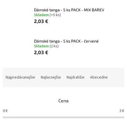
Dámské tanga - 5 ks PACK - MIX BAREV
Skladem
(>5 ks)
2,03 €
Dámské tanga - 5 ks PACK - červené
Skladem
(2 ks)
2,03 €
R
a
Najpredávanejšie
Najlacnejšie
Najdrahšie
Abecedne
d
e
n
Cena
i
e
0
€
3
€
p
r
o