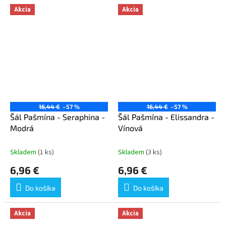
Akcia
Akcia
16,44 €
–57 %
16,44 €
–57 %
Šál Pašmína - Seraphina -
Šál Pašmína - Elissandra -
Modrá
Vínová
Skladem
(1 ks)
Skladem
(3 ks)
6,96 €
6,96 €
Do košíka
Do košíka
Akcia
Akcia