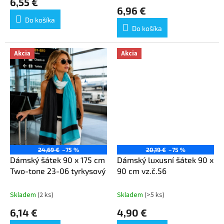
6,55 €
produktu
6,96 €
je
Do košíka
5,0
Do košíka
z
5
hviezdičiek.
Akcia
Akcia
24,69 €
–75 %
20,19 €
–75 %
Dámský šátek 90 x 175 cm
Dámský luxusní šátek 90 x
Two-tone 23-06 tyrkysový
90 cm vz.č.56
Skladem
(2 ks)
Skladem
(>5 ks)
6,14 €
4,90 €