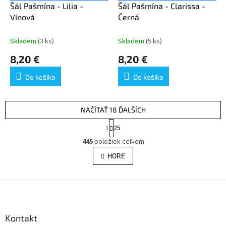
Šál Pašmína - Lilia -
Šál Pašmína - Clarissa -
Vínová
Černá
Skladem
(3 ks)
Skladem
(5 ks)
8,20 €
8,20 €
Do košíka
Do košíka
NAČÍTAŤ 18 ĎALŠÍCH
S
1
25
t
O
r
445
položiek celkom
v
á
l
HORE
n
á
k
d
o
v
Z
a
a
c
á
n
i
p
i
e
ä
Kontakt
e
p