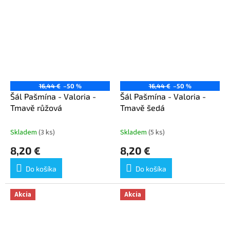
16,44 €
–50 %
16,44 €
–50 %
Šál Pašmína - Valoria -
Šál Pašmína - Valoria -
Tmavě růžová
Tmavě šedá
Skladem
(3 ks)
Skladem
(5 ks)
8,20 €
8,20 €
Do košíka
Do košíka
Akcia
Akcia