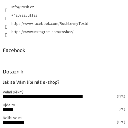
t
r
info
@
rosh.cz
i
v
e
k
+420722501123
y
https://www.facebook.com/RoshLevnyTextil
v
ý
https://www.instagram.com/roshcz/
p
i
s
Facebook
u
Dotazník
Jak se Vám líbí náš e-shop?
Velmi pěkný
(72%)
Ujde to
(9%)
Nelíbí se mi
(19%)