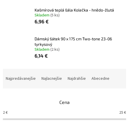
Kašmírová teplá šála Kolečka - hnědo-žlutá
Skladem
(5 ks)
6,96 €
Dámský šátek 90 x 175 cm Two-tone 23-06
tyrkysový
Skladem
(2 ks)
6,14 €
R
a
Najpredávanejšie
Najlacnejšie
Najdrahšie
Abecedne
d
e
n
Cena
i
e
2
€
25
€
p
r
o