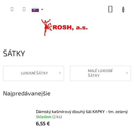
Prejsť
NÁKUP
na
obsah
KOŠÍK
ŠÁTKY
MALÉ LUXUSNÍ
LUXUSNÍ ŠÁTKY
ŠÁTKY
Najpredávanejšie
Dámský kašmírový dlouhý šál KAPKY - tm. zelený
Skladem
(2 ks)
6,55 €