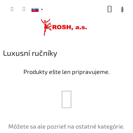
Prejsť
NÁKUP
na
obsah
KOŠÍK
Luxusní ručníky
Produkty ešte len pripravujeme.
Môžete sa ale pozrieť na ostatné kategórie.