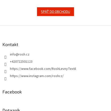
SPÄŤ DO OBCHODU
Z
á
p
ä
Kontakt
t
info
@
rosh.cz
i
e
+420722501123
https://www.facebook.com/RoshLevnyTextil
https://www.instagram.com/roshcz/
Facebook
Dotazník