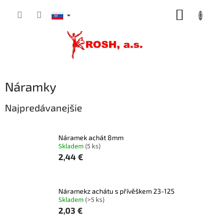
Prejsť
NÁKUP
na
obsah
KOŠÍK
Náramky
Najpredávanejšie
Náramek achát 8mm
Skladem
(5 ks)
2,44 €
Náramekz achátu s přívěškem 23-125
Skladem
(>5 ks)
2,03 €