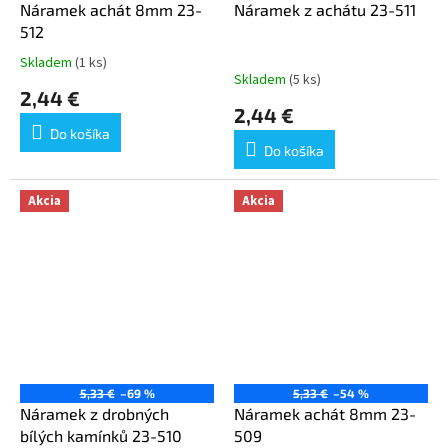
Náramek achát 8mm 23-
Náramek z achátu 23-511
512
Skladem
(1 ks)
Priemerné
Skladem
(5 ks)
hodnotenie
2,44 €
produktu
2,44 €
je
Do košíka
5,0
Do košíka
z
5
hviezdičiek.
Akcia
Akcia
5,33 €
–69 %
5,33 €
–54 %
Náramek z drobných
Náramek achát 8mm 23-
bílých kamínků 23-510
509