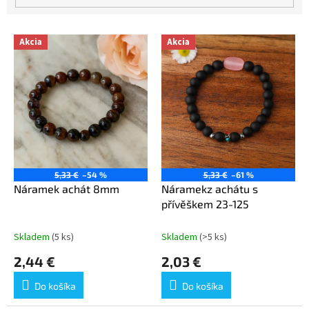
o
v
V
Akcia
Akcia
ý
p
i
s
p
r
o
d
u
5,33 €
–54 %
5,33 €
–61 %
k
Náramek achát 8mm
Náramekz achátu s
t
přívěškem 23-125
o
v
Skladem
(5 ks)
Skladem
(>5 ks)
2,44 €
2,03 €
Do košíka
Do košíka