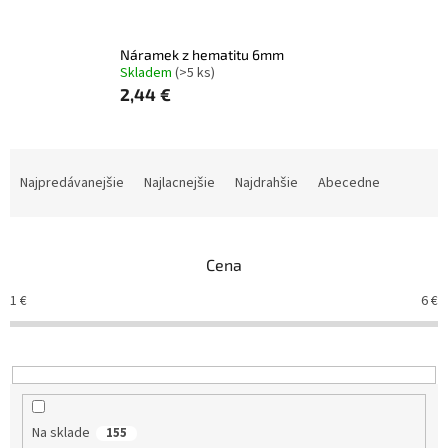
Náramek z hematitu 6mm
Skladem
(>5 ks)
2,44 €
R
a
Najpredávanejšie
Najlacnejšie
Najdrahšie
Abecedne
d
e
n
Cena
i
e
1
€
6
€
p
r
o
d
u
k
Na sklade
155
t