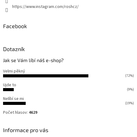
ý
https://www.instagram.com/roshcz/
p
i
s
Facebook
u
Dotazník
Jak se Vám líbí náš e-shop?
Velmi pěkný
(72%)
Ujde to
(9%)
Nelíbí se mi
(19%)
Počet hlasov:
4629
Informace pro vás