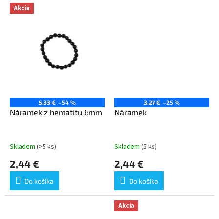
Akcia
5,33 €
–54 %
3,27 €
–25 %
Náramek z hematitu 6mm
Náramek
Skladem
(>5 ks)
Skladem
(5 ks)
2,44 €
2,44 €
Do košíka
Do košíka
Akcia