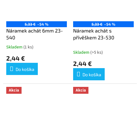
5,33 €
–54 %
5,33 €
–54 %
Náramek achát 6mm 23-
Náramek achát s
540
přívěškem 23-530
Skladem
(1 ks)
Priemerné
Skladem
(>5 ks)
hodnotenie
2,44 €
produktu
2,44 €
je
Do košíka
5,0
Do košíka
z
5
hviezdičiek.
Akcia
Akcia