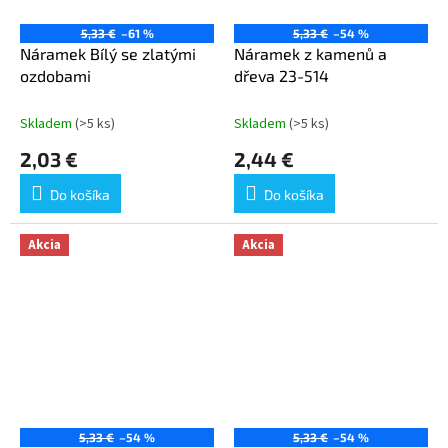
5,33 €
–61 %
5,33 €
–54 %
Náramek Bílý se zlatými
Náramek z kamenů a
ozdobami
dřeva 23-514
Skladem
(>5 ks)
Skladem
(>5 ks)
2,03 €
2,44 €
Do košíka
Do košíka
Akcia
Akcia
5,33 €
–54 %
5,33 €
–54 %