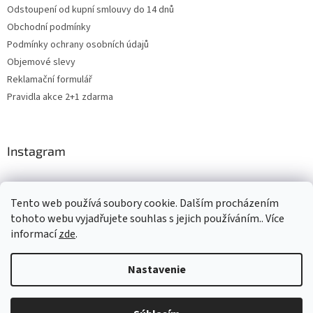
Odstoupení od kupní smlouvy do 14 dnů
Obchodní podmínky
Podmínky ochrany osobních údajů
Objemové slevy
Reklamační formulář
Pravidla akce 2+1 zdarma
Instagram
Tento web používá soubory cookie. Dalším procházením
Shoptet.cz
CARDAMON
Online Magazín
tohoto webu vyjadřujete souhlas s jejich používáním.. Více
informací
zde
.
Nastavenie
Vytvoril Shoptet