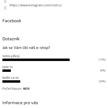
ý
https://www.instagram.com/roshcz/
p
i
s
Facebook
u
Dotazník
Jak se Vám líbí náš e-shop?
Velmi pěkný
(72%)
Ujde to
(9%)
Nelíbí se mi
(19%)
Počet hlasov:
4630
Informace pro vás