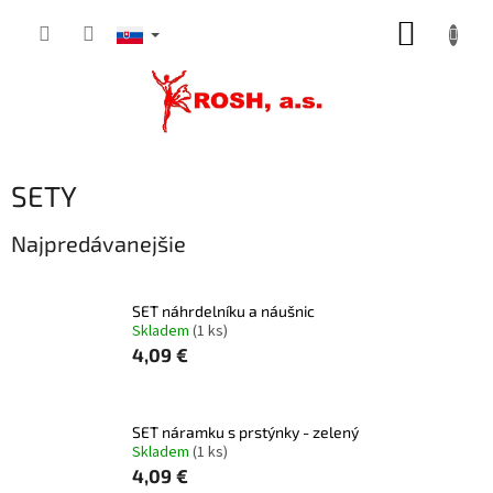
Prejsť
NÁKUP
na
obsah
KOŠÍK
SETY
Najpredávanejšie
SET náhrdelníku a náušnic
Skladem
(1 ks)
4,09 €
SET náramku s prstýnky - zelený
Skladem
(1 ks)
4,09 €