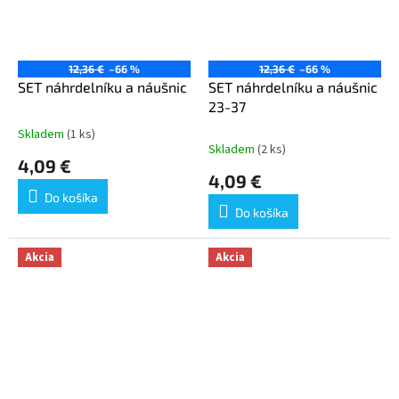
12,36 €
–66 %
12,36 €
–66 %
SET náhrdelníku a náušnic
SET náhrdelníku a náušnic
23-37
Skladem
(1 ks)
Priemerné
Skladem
(2 ks)
hodnotenie
4,09 €
produktu
4,09 €
je
Do košíka
5,0
Do košíka
z
5
hviezdičiek.
Akcia
Akcia