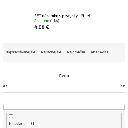
SET náramku s prstýnky - žlutý
Skladem
(1 ks)
4,09 €
R
a
Najpredávanejšie
Najlacnejšie
Najdrahšie
Abecedne
d
e
n
Cena
i
e
4
€
5
€
p
r
o
d
u
k
Na sklade
24
t