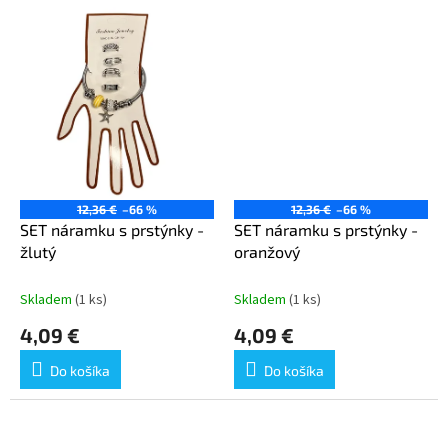
12,36 €
–66 %
12,36 €
–66 %
SET náramku s prstýnky -
SET náramku s prstýnky -
žlutý
oranžový
Skladem
(1 ks)
Skladem
(1 ks)
4,09 €
4,09 €
Do košíka
Do košíka