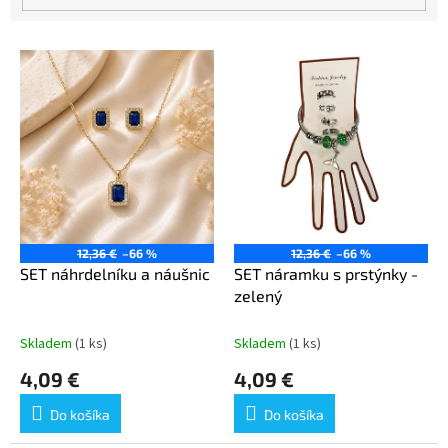
o
v
V
ý
p
i
s
p
r
o
d
u
12,36 €
–66 %
12,36 €
–66 %
k
SET náhrdelníku a náušnic
SET náramku s prstýnky -
t
zelený
o
v
Skladem
(1 ks)
Skladem
(1 ks)
4,09 €
4,09 €
Do košíka
Do košíka