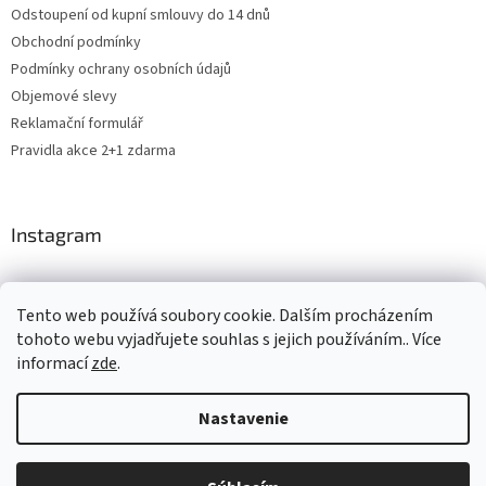
Odstoupení od kupní smlouvy do 14 dnů
Obchodní podmínky
Podmínky ochrany osobních údajů
Objemové slevy
Reklamační formulář
Pravidla akce 2+1 zdarma
Instagram
Tento web používá soubory cookie. Dalším procházením
Shoptet.cz
CARDAMON
Online Magazín
tohoto webu vyjadřujete souhlas s jejich používáním.. Více
informací
zde
.
Nastavenie
Vytvoril Shoptet