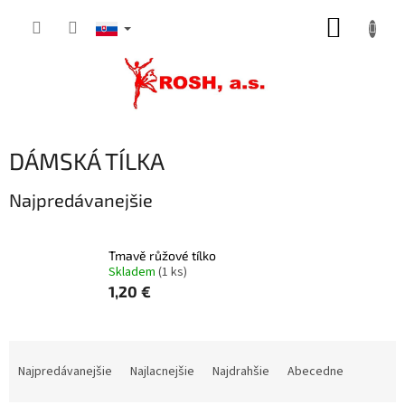
Prejsť
NÁKUP
na
obsah
KOŠÍK
DÁMSKÁ TÍLKA
Najpredávanejšie
Tmavě růžové tílko
Skladem
(1 ks)
1,20 €
R
a
Najpredávanejšie
Najlacnejšie
Najdrahšie
Abecedne
d