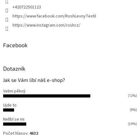
p
e
+420722501123
r
https://www.facebook.com/RoshLevnyTextil
v
k
https://www.instagram.com/roshcz/
y
v
ý
Facebook
p
i
s
u
Dotazník
Jak se Vám líbí náš e-shop?
Velmi pěkný
(72%)
Ujde to
(9%)
Nelíbí se mi
(19%)
Počet hlasov:
4632