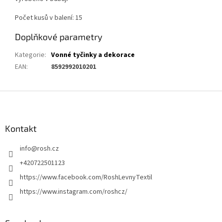
Počet kusů v balení: 15
Doplňkové parametry
Kategorie
:
Vonné tyčinky a dekorace
EAN
:
8592992010201
Z
á
p
a
Kontakt
t
info
@
rosh.cz
í
+420722501123
https://www.facebook.com/RoshLevnyTextil
https://www.instagram.com/roshcz/