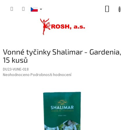
Přejít
NÁKUP
na
obsah
KOŠÍK
Vonné tyčinky Shalimar - Gardenia,
15 kusů
DU23-VUNE-018
Průměrné
Neohodnoceno
Podrobnosti hodnocení
hodnocení
produktu
je
0,0
z
5
hvězdiček.