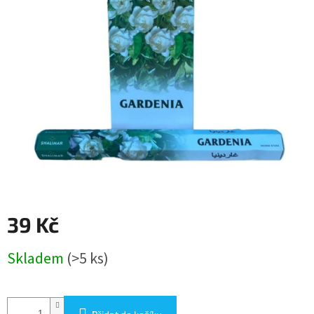
39 Kč
Měrná
Skladem
(>5 ks)
cena: