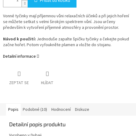
Přidat do košíku
Vonné tyčinky mají příjemnou vůni relaxačních účinků a při jejich hoření
se můžete setkat s velmi širokým spektrem vůní. Jsou určeny
především k vytvoření příjemné atmosféry a provonění prostor.
Návod k použití:
Jednoduše zapalte špičku tyčinky a čekejte pokud
začne hořet. Potom vyfoukněte plamen a vložte do stojanu.
Detailní informace
ZEPTAT SE
HLÍDAT
Popis
Podobné (10)
Hodnocení
Diskuze
Detailní popis produktu
Vyrobeno v Dubaji