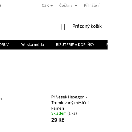
CZK
Čeština
H A.S.
PODMÍNKY OCHRANY OSOBNÍCH ÚDAJŮ
Přihlášení
OBJEMOVÉ SLEVY
NÁKUPNÍ
Prázdný košík
KOŠÍK
OBUV
Dětská móda
BIŽUTERIE A DOPLŇKY
BAZAR 🔥
Přívěsek Hexagon -
n -
Tromlovaný měsíční
kámen
Skladem
(1 ks)
29 Kč