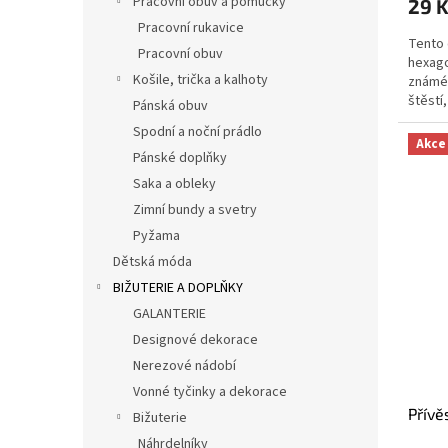
Pracovní obuv a pomůcky
29 
Pracovní rukavice
Tento 
Pracovní obuv
hexago
Košile, trička a kalhoty
známéh
štěstí,
Pánská obuv
považo
Spodní a noční prádlo
Akce
Pánské doplňky
Saka a obleky
Zimní bundy a svetry
Pyžama
Dětská móda
BIŽUTERIE A DOPLŇKY
GALANTERIE
Designové dekorace
Nerezové nádobí
Vonné tyčinky a dekorace
Přívě
Bižuterie
Náhrdelníky