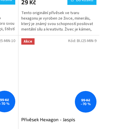
29 Kč
Tento originální přívěsek ve tvaru
o
hexagonu je vyroben ze živce, minerálu,
pro svou
který je známý svou schopností posilovat
i, štěstí
mentální sílu a kreativitu. Živec je kámen,
který pomáhá při...
25-MIN-10
Kód:
BIJ25-MIN-9
Akce
99 Kč
99 Kč
–70 %
–70 %
Přívěsek Hexagon - Jaspis