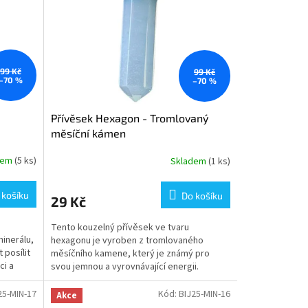
99 Kč
99 Kč
–70 %
–70 %
Přívěsek Hexagon - Tromlovaný
měsíční kámen
dem
(5 ks)
Skladem
(1 ks)
 košíku
Do košíku
29 Kč
Tento kouzelný přívěsek ve tvaru
minerálu,
hexagonu je vyroben z tromlovaného
 posílit
měsíčního kamene, který je známý pro
ci a
svou jemnou a vyrovnávající energii.
Měsíční kámen je symbolem intuice,...
25-MIN-17
Kód:
BIJ25-MIN-16
Akce