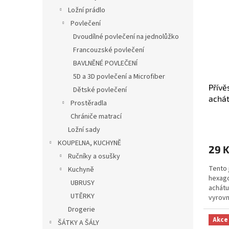
p
Ložní prádlo
r
o
Povlečení
d
Dvoudílné povlečení na jednolůžko
u
Francouzské povlečení
k
BAVLNĚNÉ POVLEČENÍ
t
5D a 3D povlečení a Microfiber
ů
Přívě
Dětské povlečení
achá
Prostěradla
Chrániče matrací
Ložní sady
KOUPELNA, KUCHYNĚ
29 
Ručníky a osušky
Tento 
Kuchyně
hexag
UBRUSY
achátu
UTĚRKY
vyrovn
známý 
Drogerie
Akce
ŠÁTKY A ŠÁLY