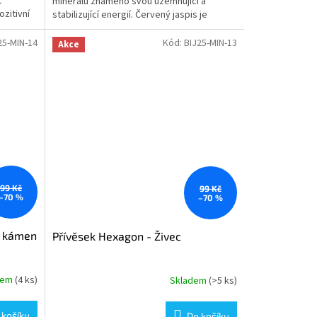
t
minerálu známého svou uzemňující a
ozitivní
stabilizující energií. Červený jaspis je
symbolem síly,...
25-MIN-14
Kód:
BIJ25-MIN-13
Akce
99 Kč
99 Kč
–70 %
–70 %
í kámen
Přívěsek Hexagon - Živec
dem
(4 ks)
Skladem
(>5 ks)
 košíku
Do košíku