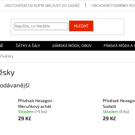
ODSTOUPENÍ OD KUPNÍ SMLOUVY DO 14 DNŮ
OBCHODNÍ PODMÍNKY ROS
HLEDAT
NĚ
ŠÁTKY A ŠÁLY
DÁMSKÁ MÓDA, OBUV
PÁNSKÁ MÓDA A 
řívěsky
ěsky
odávanější
Přívěsek Hexagon -
Přívěsek Hexago
Meruňkový achát
Sodalit
Skladem
(>5 ks)
Skladem
(5 ks)
29 Kč
29 Kč