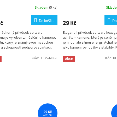
Skladem
(5 ks)
Sklad
Do košíku
Do
Kč
29 Kč
nádherný přívěsek ve tvaru
Elegantní přívěsek ve tvaru hexag
nu je vyroben z měsíčního kamene,
achátu – kamene, který je ceněn p
lu, který je známý svou mystickou
jemnou, ale silnou energii. Achát j
 a schopností podporovat intuici,
jako kámen rovnováhy a stability.
 rovnováhu a...
harmonizovat...
Kód:
BIJ25-MIN-8
Kód:
BI
Akce
99 Kč
–70 %