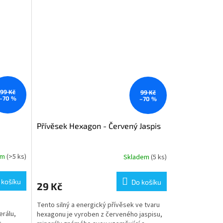
99 Kč
99 Kč
–70 %
–70 %
Přívěsek Hexagon - Červený Jaspis
em
(>5 ks)
Skladem
(5 ks)
 košíku
Do košíku
29 Kč
Tento silný a energický přívěsek ve tvaru
erálu,
hexagonu je vyroben z červeného jaspisu,