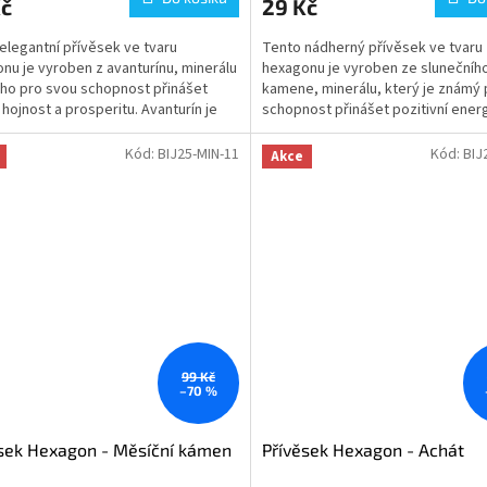
Kč
29 Kč
elegantní přívěsek ve tvaru
Tento nádherný přívěsek ve tvaru
nu je vyroben z avanturínu, minerálu
hexagonu je vyroben ze slunečníh
o pro svou schopnost přinášet
kamene, minerálu, který je známý 
 hojnost a prosperitu. Avanturín je
schopnost přinášet pozitivní energi
ván za kámen...
a radost. Sluneční...
Kód:
BIJ25-MIN-11
Kód:
BIJ
Akce
99 Kč
–70 %
sek Hexagon - Měsíční kámen
Přívěsek Hexagon - Achát