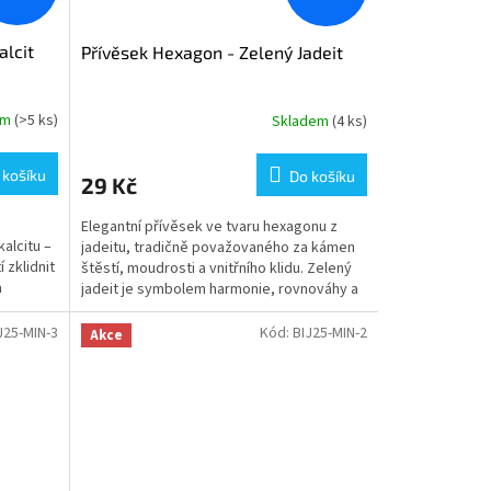
alcit
Přívěsek Hexagon - Zelený Jadeit
em
(>5 ks)
Skladem
(4 ks)
 košíku
Do košíku
29 Kč
Elegantní přívěsek ve tvaru hexagonu z
alcitu –
jadeitu, tradičně považovaného za kámen
zklidnit
štěstí, moudrosti a vnitřního klidu. Zelený
a
jadeit je symbolem harmonie, rovnováhy a
ochrany –...
J25-MIN-3
Kód:
BIJ25-MIN-2
Akce