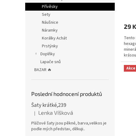
Přívěsky
Sety
Náušnice
29 
Náramky
Tento 
Korálky Achát
hexago
Prstýnky
minerá
Doplňky
krásou
emoční
Lapače snů
Akce
BAZAR 🔥
Poslední hodnocení produktů
Šaty krátké,239
Lenka Víšková
|
Hodnocení produktu je 5 z 5 hvězdiček.
Plážové šaty jsou pěkné, barva,velikos je
podle mých představ, děkuji..