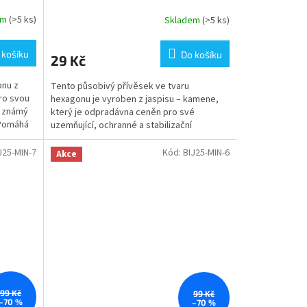
em
(>5 ks)
Skladem
(>5 ks)
 košíku
Do košíku
29 Kč
onu z
Tento působivý přívěsek ve tvaru
ro svou
hexagonu je vyroben z jaspisu – kamene,
e známý
který je odpradávna ceněn pro své
 Pomáhá
uzemňující, ochranné a stabilizační
vlastnosti. Jaspis podporuje...
J25-MIN-7
Kód:
BIJ25-MIN-6
Akce
99 Kč
99 Kč
–70 %
–70 %