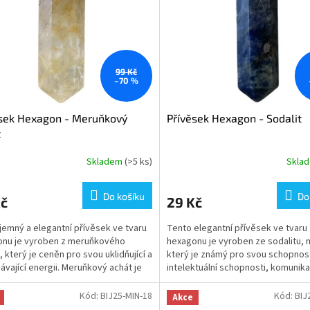
99 Kč
–70 %
sek Hexagon - Meruňkový
Přívěsek Hexagon - Sodalit
t
Skladem
(>5 ks)
Skla
Do košíku
Do
Kč
29 Kč
jemný a elegantní přívěsek ve tvaru
Tento elegantní přívěsek ve tvaru
onu je vyroben z meruňkového
hexagonu je vyroben ze sodalitu, 
, který je ceněn pro svou uklidňující a
který je známý pro svou schopnost
ávající energii. Meruňkový achát je
intelektuální schopnosti, komunika
pro své...
vnitřní klid....
Kód:
BIJ25-MIN-18
Kód:
BIJ
Akce