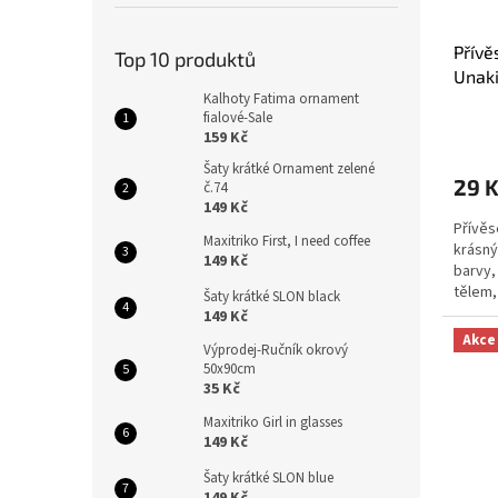
Přívě
Top 10 produktů
Unaki
Kalhoty Fatima ornament
fialové-Sale
159 Kč
Šaty krátké Ornament zelené
29 
č.74
149 Kč
Přívěs
Maxitriko First, I need coffee
krásný
149 Kč
barvy,
tělem,
Šaty krátké SLON black
kámen.
149 Kč
Akce
Výprodej-Ručník okrový
50x90cm
35 Kč
Maxitriko Girl in glasses
149 Kč
Šaty krátké SLON blue
149 Kč