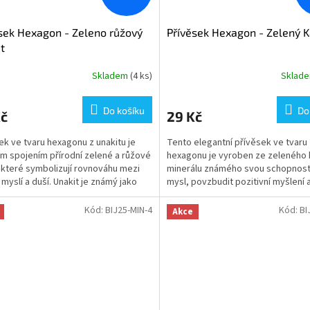
sek Hexagon - Zeleno růžový
Přívěsek Hexagon - Zelený K
t
Skladem
(4 ks)
Sklad
Do košíku
Do
Kč
29 Kč
ek ve tvaru hexagonu z unakitu je
Tento elegantní přívěsek ve tvaru
m spojením přírodní zelené a růžové
hexagonu je vyroben ze zeleného k
 které symbolizují rovnováhu mezi
minerálu známého svou schopností 
 myslí a duší. Unakit je známý jako
mysl, povzbudit pozitivní myšlení 
..
podpořit emocionální...
Kód:
BIJ25-MIN-4
Kód:
BI
Akce