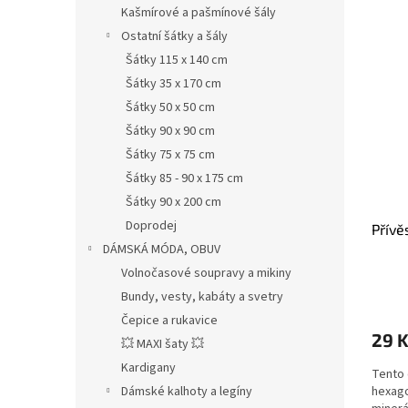
Kašmírové a pašmínové šály
Ostatní šátky a šály
Šátky 115 x 140 cm
Šátky 35 x 170 cm
Šátky 50 x 50 cm
Šátky 90 x 90 cm
Šátky 75 x 75 cm
Šátky 85 - 90 x 175 cm
Šátky 90 x 200 cm
Doprodej
Přívě
DÁMSKÁ MÓDA, OBUV
Volnočasové soupravy a mikiny
Průmě
Bundy, vesty, kabáty a svetry
hodno
Čepice a rukavice
produ
29 
je
💥 MAXI šaty 💥
5,0
Kardigany
Tento 
z
Dámské kalhoty a legíny
hexago
5