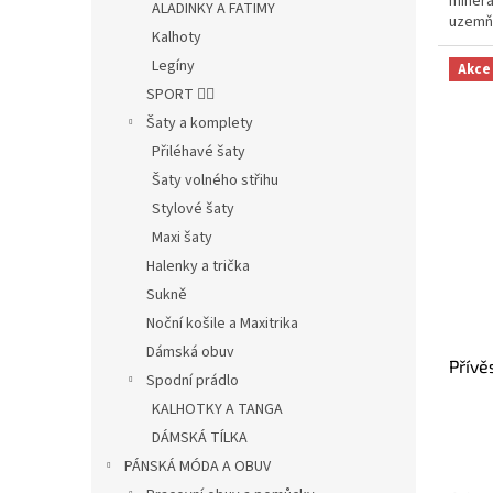
minerá
hvězdi
ALADINKY A FATIMY
uzemňuj
Kalhoty
bronzi
Legíny
Akce
SPORT 🤸‍♂️
Šaty a komplety
Přiléhavé šaty
Šaty volného střihu
Stylové šaty
Maxi šaty
Halenky a trička
Sukně
Noční košile a Maxitrika
Dámská obuv
Přívě
Spodní prádlo
KALHOTKY A TANGA
DÁMSKÁ TÍLKA
PÁNSKÁ MÓDA A OBUV