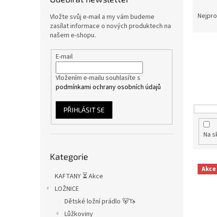
Ř
n
a
e
Nejpro
Vložte svůj e-mail a my vám budeme
z
l
zasílat informace o nových produktech na
našem e-shopu.
e
n
E-mail
í
p
Vložením e-mailu souhlasíte s
r
podmínkami ochrany osobních údajů
o
d
u
PŘIHLÁSIT SE
k
t
Na s
ů
Přeskočit
Kategorie
kategorie
V
Akce
ý
KAFTANY ⏳ Akce
p
LOŽNICE
i
Dětské ložní prádlo 🐻🦄
s
Lůžkoviny