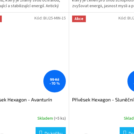
lu, který je známý svou ochranou,
který je ceněn pro svou schopnos
ček.
ící a stabilizující energií. Antický
zvyšovat energii, jasnost mysli a p
t pomáhá...
přístup. Kalcit pomáhá...
Kód:
BIJ25-MIN-15
Kód:
BIJ
Akce
99 Kč
–70 %
sek Hexagon - Avanturín
Přívěsek Hexagon - Sluněčn
Skladem
(>5 ks)
Skla
Do košíku
Do