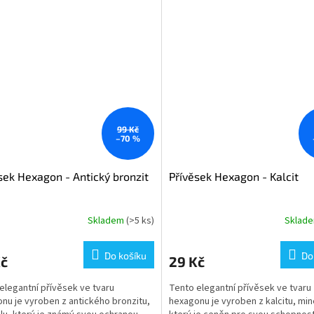
99 Kč
–70 %
sek Hexagon - Antický bronzit
Přívěsek Hexagon - Kalcit
Skladem
(>5 ks)
Sklad
rné
cení
ktu
Do košíku
Do
Kč
29 Kč
elegantní přívěsek ve tvaru
Tento elegantní přívěsek ve tvaru
nu je vyroben z antického bronzitu,
hexagonu je vyroben z kalcitu, min