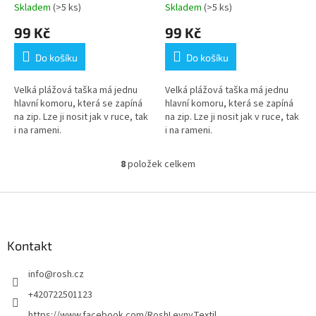
Skladem
(>5 ks)
Skladem
(>5 ks)
99 Kč
99 Kč
Do košíku
Do košíku
Velká plážová taška má jednu
Velká plážová taška má jednu
hlavní komoru, která se zapíná
hlavní komoru, která se zapíná
na zip. Lze ji nosit jak v ruce, tak
na zip. Lze ji nosit jak v ruce, tak
i na rameni.
i na rameni.
8
položek celkem
O
v
l
Z
á
á
d
p
a
a
Kontakt
c
t
í
info
@
rosh.cz
í
p
r
+420722501123
v
https://www.facebook.com/RoshLevnyTextil