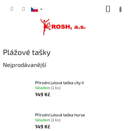
Přejít
NÁKUP
na
obsah
KOŠÍK
Plážové tašky
Nejprodávanější
Přírodní jutová taška city II
Skladem
(1 ks)
149 Kč
Přírodní jutová taška horse
Skladem
(1 ks)
149 Kč