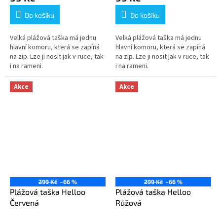
Do košíku
Do košíku
Velká plážová taška má jednu
Velká plážová taška má jednu
hlavní komoru, která se zapíná
hlavní komoru, která se zapíná
na zip. Lze ji nosit jak v ruce, tak
na zip. Lze ji nosit jak v ruce, tak
i na rameni.
i na rameni.
Akce
Akce
299 Kč
–66 %
299 Kč
–66 %
Plážová taška Helloo
Plážová taška Helloo
Červená
Růžová