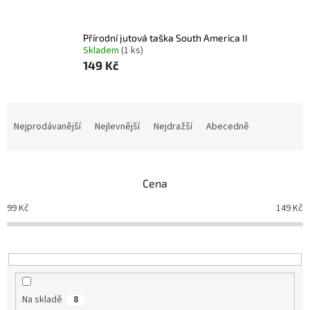
Přírodní jutová taška South America II
Skladem
(1 ks)
149 Kč
Ř
a
Nejprodávanější
Nejlevnější
Nejdražší
Abecedně
z
e
n
Cena
í
p
99
Kč
149
Kč
r
o
d
u
k
t
Na skladě
8
ů