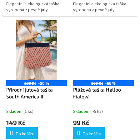
Elegantní a ekologická taška
Elegantní a ekologická taška
vyrobená z pevné juty.
vyrobená z pevné juty.
299 Kč
–50 %
299 Kč
–66 %
Přírodní jutová taška
Plážová taška Helloo
South America II
Fialová
Skladem
(1 ks)
Skladem
(>5 ks)
149 Kč
99 Kč
Do košíku
Do košíku