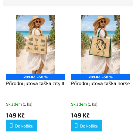
V
ý
p
i
s
p
r
o
d
u
299 Kč
–50 %
299 Kč
–50 %
k
Přírodní jutová taška city II
Přírodní jutová taška horse
t
ů
Skladem
(1 ks)
Skladem
(1 ks)
149 Kč
149 Kč
Do košíku
Do košíku