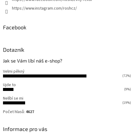
k
y
https://www.instagram.com/roshcz/
v
ý
p
Facebook
i
s
u
Dotazník
Jak se Vám líbí náš e-shop?
Velmi pěkný
(72%)
Ujde to
(9%)
Nelíbí se mi
(19%)
Počet hlasů:
4627
Informace pro vás