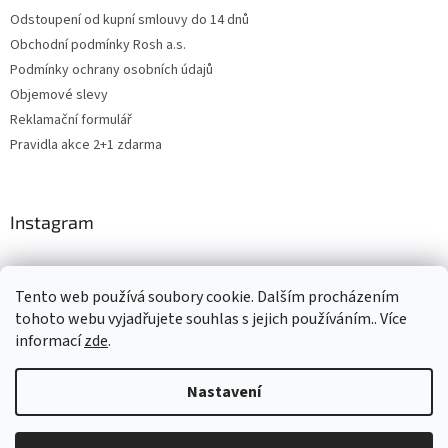
Odstoupení od kupní smlouvy do 14 dnů
Obchodní podmínky Rosh a.s.
Podmínky ochrany osobních údajů
Objemové slevy
Reklamační formulář
Pravidla akce 2+1 zdarma
Instagram
Tento web používá soubory cookie. Dalším procházením
Levne4you.cz
CARDAMON
Online Magazín
tohoto webu vyjadřujete souhlas s jejich používáním.. Více
informací
zde
.
Nastavení
Vytvořil Shoptet