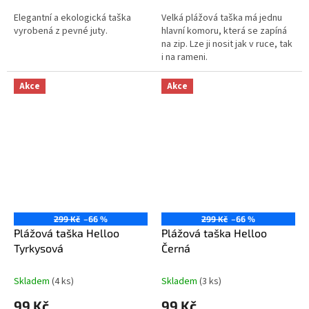
Elegantní a ekologická taška
Velká plážová taška má jednu
vyrobená z pevné juty.
hlavní komoru, která se zapíná
na zip. Lze ji nosit jak v ruce, tak
i na rameni.
Akce
Akce
299 Kč
–66 %
299 Kč
–66 %
Plážová taška Helloo
Plážová taška Helloo
Tyrkysová
Černá
Skladem
(4 ks)
Skladem
(3 ks)
99 Kč
99 Kč