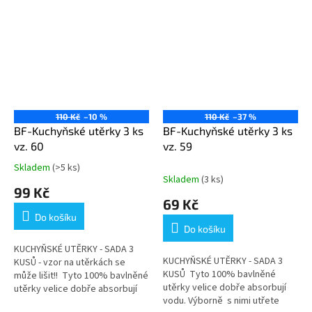
110 Kč
–10 %
110 Kč
–37 %
BF-Kuchyňské utěrky 3 ks
BF-Kuchyňské utěrky 3 ks
vz. 60
vz. 59
Skladem
(>5 ks)
Průměrné
Skladem
(3 ks)
hodnocení
99 Kč
produktu
69 Kč
je
Do košíku
1,0
Do košíku
z
5
KUCHYŇSKÉ UTĚRKY - SADA 3
KUCHYŇSKÉ UTĚRKY - SADA 3
hvězdiček.
KUSŮ - vzor na utěrkách se
KUSŮ Tyto 100% bavlněné
může lišit!! Tyto 100% bavlněné
utěrky velice dobře absorbují
utěrky velice dobře absorbují
vodu. Výborně s nimi utřete
vodu. Výborně s nimi utřete