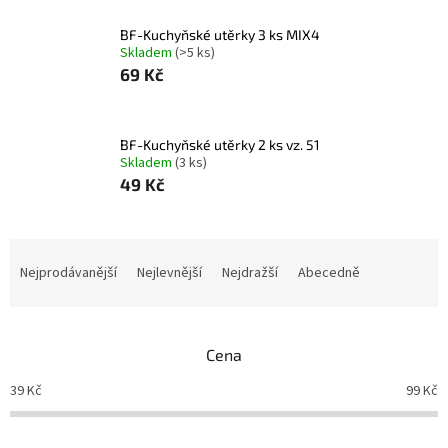
BF-Kuchyňské utěrky 3 ks MIX4
Skladem
(>5 ks)
69 Kč
BF-Kuchyňské utěrky 2 ks vz. 51
Skladem
(3 ks)
49 Kč
Ř
a
Nejprodávanější
Nejlevnější
Nejdražší
Abecedně
z
e
n
Cena
í
p
39
Kč
99
Kč
r
o
d