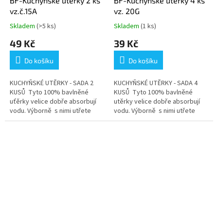
BF-Kuchyňské utěrky 2 ks
BF-Kuchyňské utěrky 4 ks
vz.č.15A
vz. 20G
Skladem
(>5 ks)
Skladem
(1 ks)
Průměrné
Průměrné
hodnocení
hodnocení
49 Kč
39 Kč
produktu
produktu
je
je
Do košíku
Do košíku
5,0
4,0
z
z
5
5
KUCHYŇSKÉ UTĚRKY - SADA 2
KUCHYŇSKÉ UTĚRKY - SADA 4
hvězdiček.
hvězdiček.
KUSŮ Tyto 100% bavlněné
KUSŮ Tyto 100% bavlněné
uťěrky velice dobře absorbují
utěrky velice dobře absorbují
vodu. Výborně s nimi utřete
vodu. Výborně s nimi utřete
jakýkoliv mokrý povrch. Jsou
jakýkoliv mokrý povrch. Jsou
vyrobené z velmi pevné bavlny,
vyrobené z bavlny....
která...