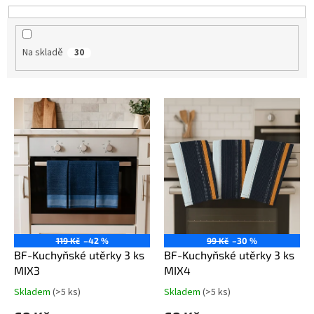
u
k
t
Na skladě
30
ů
V
ý
p
i
s
p
r
o
d
u
119 Kč
–42 %
99 Kč
–30 %
k
BF-Kuchyňské utěrky 3 ks
BF-Kuchyňské utěrky 3 ks
t
MIX3
MIX4
ů
Skladem
(>5 ks)
Skladem
(>5 ks)
Průměrné
Průměrné
hodnocení
hodnocení