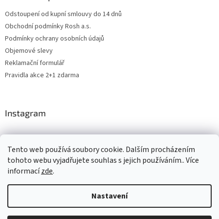
Odstoupení od kupní smlouvy do 14 dnů
Obchodní podmínky Rosh a.s.
Podmínky ochrany osobních údajů
Objemové slevy
Reklamační formulář
Pravidla akce 2+1 zdarma
Instagram
Tento web používá soubory cookie. Dalším procházením
Levne4you.cz
CARDAMON
Online Magazín
tohoto webu vyjadřujete souhlas s jejich používáním.. Více
informací
zde
.
Nastavení
Vytvořil Shoptet