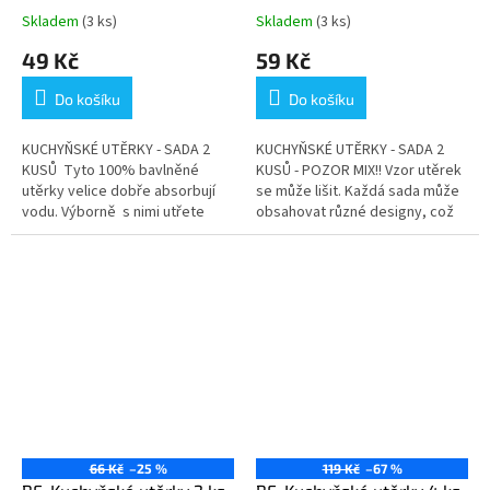
Skladem
(3 ks)
Skladem
(3 ks)
49 Kč
59 Kč
Do košíku
Do košíku
KUCHYŇSKÉ UTĚRKY - SADA 2
KUCHYŇSKÉ UTĚRKY - SADA 2
KUSŮ Tyto 100% bavlněné
KUSŮ - POZOR MIX!! Vzor utěrek
utěrky velice dobře absorbují
se může lišit. Každá sada může
vodu. Výborně s nimi utřete
obsahovat různé designy, což
jakýkoliv mokrý povrch. Jsou
dělá každou objednávku
vyrobené z velmi pevné...
jedinečnou. Tyto 100%
bavlněné...
66 Kč
–25 %
119 Kč
–67 %