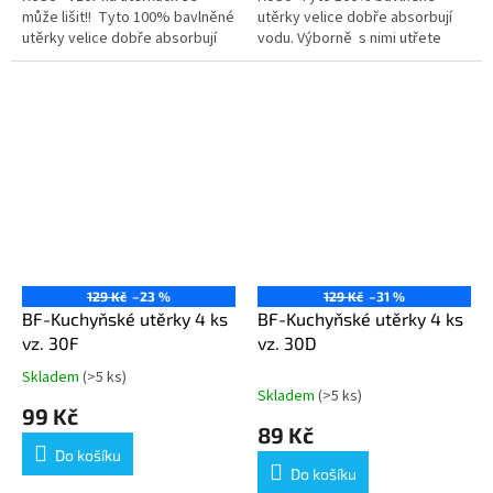
může lišit!! Tyto 100% bavlněné
utěrky velice dobře absorbují
utěrky velice dobře absorbují
vodu. Výborně s nimi utřete
vodu. Výborně s nimi utřete
jakýkoliv mokrý povrch. Jsou
jakýkoliv mokrý...
vyrobené z bavlny....
129 Kč
–23 %
129 Kč
–31 %
BF-Kuchyňské utěrky 4 ks
BF-Kuchyňské utěrky 4 ks
vz. 30F
vz. 30D
Skladem
(>5 ks)
Průměrné
Skladem
(>5 ks)
hodnocení
99 Kč
produktu
89 Kč
je
Do košíku
5,0
Do košíku
z