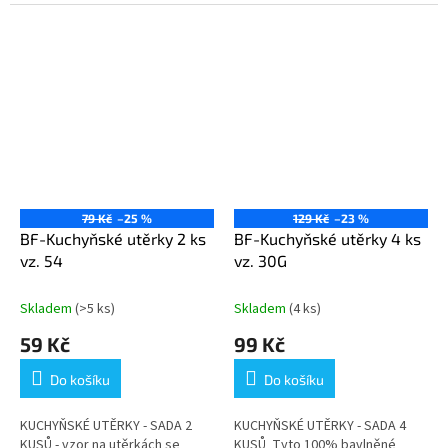
jakýkoliv mokrý povrch. Jsou
jakýkoliv mokrý...
vyrobené z velmi pevné...
79 Kč
–25 %
129 Kč
–23 %
BF-Kuchyňské utěrky 2 ks
BF-Kuchyňské utěrky 4 ks
vz. 54
vz. 30G
Skladem
(>5 ks)
Skladem
(4 ks)
59 Kč
99 Kč
Do košíku
Do košíku
KUCHYŇSKÉ UTĚRKY - SADA 2
KUCHYŇSKÉ UTĚRKY - SADA 4
KUSŮ - vzor na utěrkách se
KUSŮ Tyto 100% bavlněné