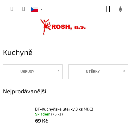
Přejít
NÁKUP
na
obsah
KOŠÍK
Kuchyně
UBRUSY
UTĚRKY
Nejprodávanější
BF-Kuchyňské utěrky 3 ks MIX3
Skladem
(>5 ks)
69 Kč