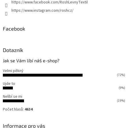
https://www.facebook.com/RoshLevnyTextil
ý
p
https://www.instagram.com/roshcz/
i
s
u
Facebook
Dotazník
Jak se Vám líbí náš e-shop?
Velmi pěkný
(72%)
Ujde to
(9%)
Nelíbí se mi
(19%)
Počet hlasů:
4634
Informace pro vás