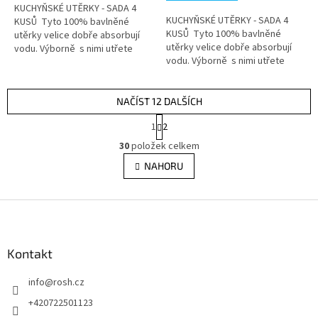
5
KUCHYŇSKÉ UTĚRKY - SADA 4
KUCHYŇSKÉ UTĚRKY - SADA 4
hvězdiček.
KUSŮ Tyto 100% bavlněné
KUSŮ Tyto 100% bavlněné
utěrky velice dobře absorbují
utěrky velice dobře absorbují
vodu. Výborně s nimi utřete
vodu. Výborně s nimi utřete
jakýkoliv mokrý povrch. Jsou
jakýkoliv mokrý povrch. Jsou
vyrobené z bavlny....
vyrobené z bavlny....
NAČÍST 12 DALŠÍCH
S
1
2
t
O
r
30
položek celkem
v
á
l
NAHORU
n
á
k
d
o
v
Z
a
á
c
á
n
í
p
í
p
a
Kontakt
r
t
v
info
@
rosh.cz
í
k
y
+420722501123
v