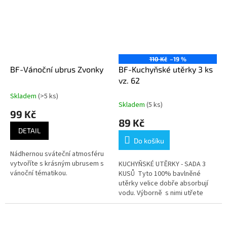
110 Kč
–19 %
BF-Vánoční ubrus Zvonky
BF-Kuchyňské utěrky 3 ks
vz. 62
Skladem
(>5 ks)
Průměrné
Skladem
(5 ks)
hodnocení
99 Kč
produktu
89 Kč
je
DETAIL
5,0
Do košíku
z
Nádhernou sváteční atmosféru
5
vytvoříte s krásným ubrusem s
KUCHYŇSKÉ UTĚRKY - SADA 3
hvězdiček.
vánoční tématikou.
KUSŮ Tyto 100% bavlněné
utěrky velice dobře absorbují
vodu. Výborně s nimi utřete
jakýkoliv mokrý povrch. Jsou
vyrobené z velmi pevné...