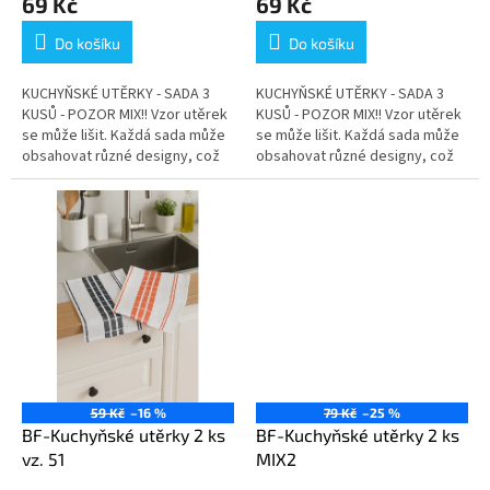
69 Kč
69 Kč
produktu
produktu
je
je
Do košíku
Do košíku
5,0
5,0
z
z
5
5
KUCHYŇSKÉ UTĚRKY - SADA 3
KUCHYŇSKÉ UTĚRKY - SADA 3
hvězdiček.
hvězdiček.
KUSŮ - POZOR MIX!! Vzor utěrek
KUSŮ - POZOR MIX!! Vzor utěrek
se může lišit. Každá sada může
se může lišit. Každá sada může
obsahovat různé designy, což
obsahovat různé designy, což
dělá každou objednávku
dělá každou objednávku
jedinečnou. Tyto 100%...
jedinečnou. Tyto 100%...
59 Kč
–16 %
79 Kč
–25 %
BF-Kuchyňské utěrky 2 ks
BF-Kuchyňské utěrky 2 ks
vz. 51
MIX2