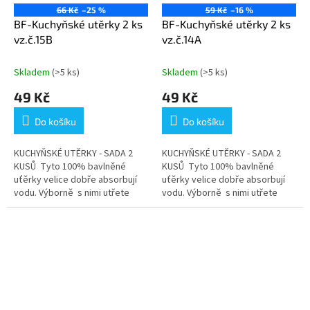
66 Kč
–25 %
59 Kč
–16 %
BF-Kuchyňské utěrky 2 ks
BF-Kuchyňské utěrky 2 ks
vz.č.15B
vz.č.14A
Skladem
(>5 ks)
Skladem
(>5 ks)
49 Kč
49 Kč
Do košíku
Do košíku
KUCHYŇSKÉ UTĚRKY - SADA 2
KUCHYŇSKÉ UTĚRKY - SADA 2
KUSŮ Tyto 100% bavlněné
KUSŮ Tyto 100% bavlněné
uťěrky velice dobře absorbují
uťěrky velice dobře absorbují
vodu. Výborně s nimi utřete
vodu. Výborně s nimi utřete
jakýkoliv mokrý povrch. Jsou
jakýkoliv mokrý povrch. Jsou
vyrobené z velmi pevné bavlny,
vyrobené z velmi pevné bavlny,
která...
která...