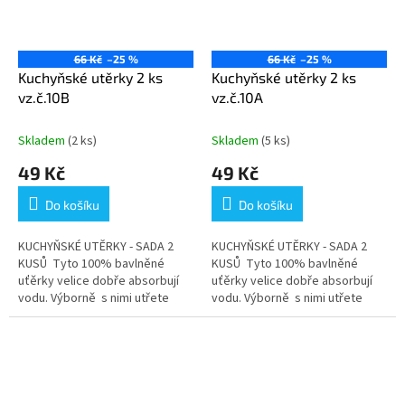
66 Kč
–25 %
66 Kč
–25 %
Kuchyňské utěrky 2 ks
Kuchyňské utěrky 2 ks
vz.č.10B
vz.č.10A
Skladem
(2 ks)
Skladem
(5 ks)
49 Kč
49 Kč
Do košíku
Do košíku
KUCHYŇSKÉ UTĚRKY - SADA 2
KUCHYŇSKÉ UTĚRKY - SADA 2
KUSŮ Tyto 100% bavlněné
KUSŮ Tyto 100% bavlněné
uťěrky velice dobře absorbují
uťěrky velice dobře absorbují
vodu. Výborně s nimi utřete
vodu. Výborně s nimi utřete
jakýkoliv mokrý povrch. Jsou
jakýkoliv mokrý povrch. Jsou
vyrobené z velmi pevné...
vyrobené z velmi pevné bavlny,
která...