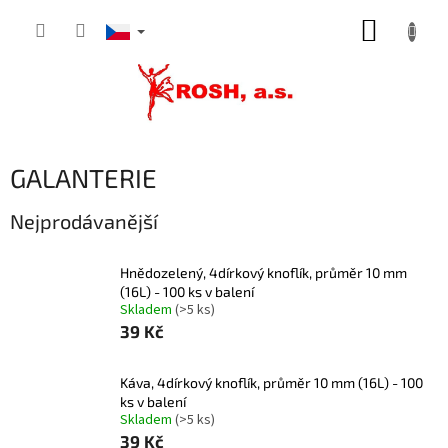
Přejít
NÁKUP
na
obsah
KOŠÍK
GALANTERIE
Nejprodávanější
Hnědozelený, 4dírkový knoflík, průměr 10 mm
(16L) - 100 ks v balení
Skladem
(>5 ks)
39 Kč
Káva, 4dírkový knoflík, průměr 10 mm (16L) - 100
ks v balení
Skladem
(>5 ks)
39 Kč