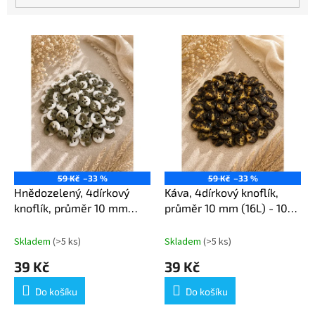
V
ý
p
i
s
p
r
o
d
u
59 Kč
–33 %
59 Kč
–33 %
k
Hnědozelený, 4dírkový
Káva, 4dírkový knoflík,
t
knoflík, průměr 10 mm
průměr 10 mm (16L) - 100
ů
(16L) - 100 ks v balení
ks v balení
Skladem
(>5 ks)
Skladem
(>5 ks)
39 Kč
39 Kč
Do košíku
Do košíku