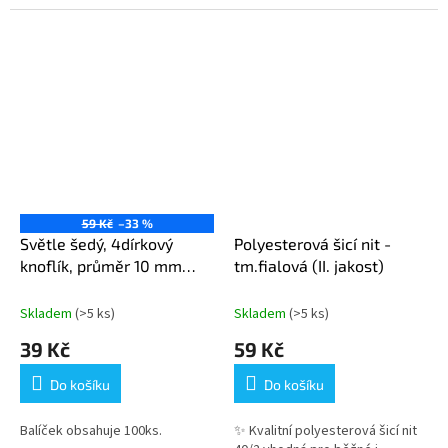
59 Kč
–33 %
Světle šedý, 4dírkový
Polyesterová šicí nit -
knoflík, průměr 10 mm
tm.fialová (II. jakost)
(16L) - 100 ks v balení
Skladem
(>5 ks)
Skladem
(>5 ks)
39 Kč
59 Kč
Do košíku
Do košíku
Balíček obsahuje 100ks.
✨ Kvalitní polyesterová šicí nit