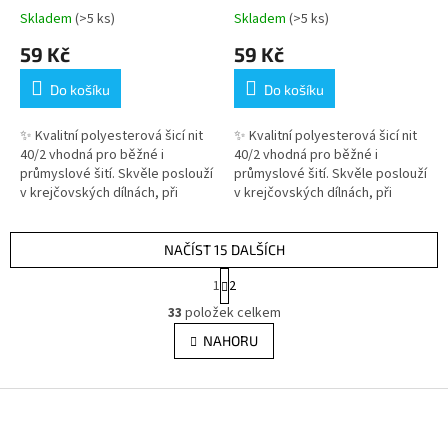
Skladem
(>5 ks)
Skladem
(>5 ks)
59 Kč
59 Kč
Do košíku
Do košíku
✨ Kvalitní polyesterová šicí nit
✨ Kvalitní polyesterová šicí nit
40/2 vhodná pro běžné i
40/2 vhodná pro běžné i
průmyslové šití. Skvěle poslouží
průmyslové šití. Skvěle poslouží
v krejčovských dílnách, při
v krejčovských dílnách, při
domácím šití i kreativním
domácím šití i kreativním
tvoření. Přesný návin není...
tvoření. Přesný návin není...
NAČÍST 15 DALŠÍCH
S
1
2
t
O
r
33
položek celkem
v
á
l
NAHORU
n
á
k
d
o
v
Z
a
á
c
á
n
í
p
í