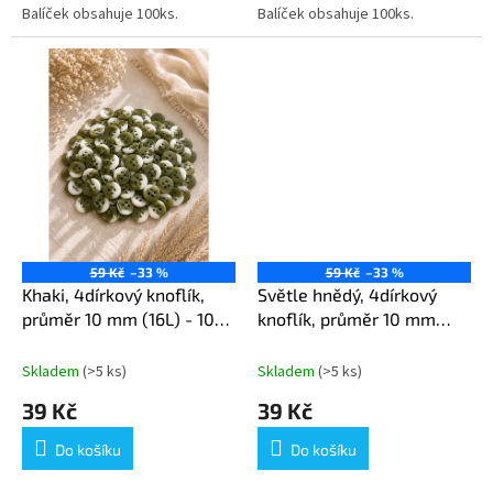
Balíček obsahuje 100ks.
Balíček obsahuje 100ks.
59 Kč
–33 %
59 Kč
–33 %
Khaki, 4dírkový knoflík,
Světle hnědý, 4dírkový
průměr 10 mm (16L) - 100
knoflík, průměr 10 mm
ks v balení
(16L) - 100 ks v balení
Skladem
(>5 ks)
Skladem
(>5 ks)
39 Kč
39 Kč
Do košíku
Do košíku