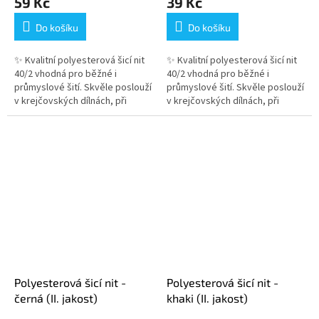
59 Kč
39 Kč
Do košíku
Do košíku
✨ Kvalitní polyesterová šicí nit
✨ Kvalitní polyesterová šicí nit
40/2 vhodná pro běžné i
40/2 vhodná pro běžné i
průmyslové šití. Skvěle poslouží
průmyslové šití. Skvěle poslouží
v krejčovských dílnách, při
v krejčovských dílnách, při
domácím šití i kreativním
domácím šití i kreativním
tvoření. Přesný návin není...
tvoření. Přesný návin není...
Polyesterová šicí nit -
Polyesterová šicí nit -
černá (II. jakost)
khaki (II. jakost)