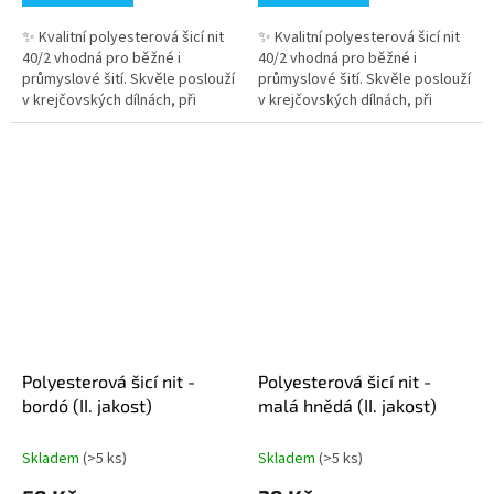
✨ Kvalitní polyesterová šicí nit
✨ Kvalitní polyesterová šicí nit
40/2 vhodná pro běžné i
40/2 vhodná pro běžné i
průmyslové šití. Skvěle poslouží
průmyslové šití. Skvěle poslouží
v krejčovských dílnách, při
v krejčovských dílnách, při
domácím šití i kreativním
domácím šití i kreativním
tvoření. Přesný návin není...
tvoření. Přesný návin není...
Polyesterová šicí nit -
Polyesterová šicí nit -
bordó (II. jakost)
malá hnědá (II. jakost)
Skladem
(>5 ks)
Skladem
(>5 ks)