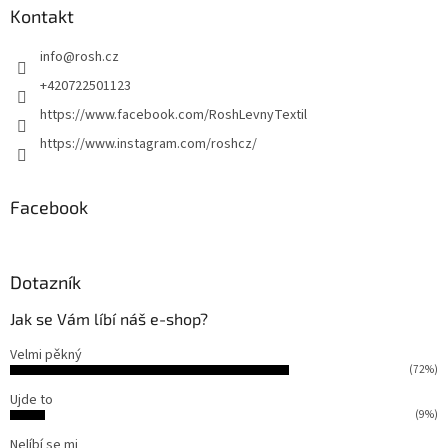
p
a
Kontakt
r
t
v
info
@
rosh.cz
í
k
y
+420722501123
v
https://www.facebook.com/RoshLevnyTextil
ý
p
https://www.instagram.com/roshcz/
i
s
u
Facebook
Dotazník
Jak se Vám líbí náš e-shop?
Velmi pěkný
(72%)
Ujde to
(9%)
Nelíbí se mi