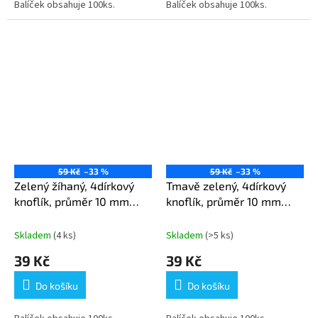
Balíček obsahuje 100ks.
Balíček obsahuje 100ks.
59 Kč
–33 %
59 Kč
–33 %
Zelený žíhaný, 4dírkový
Tmavě zelený, 4dírkový
knoflík, průměr 10 mm
knoflík, průměr 10 mm
(16L) - 100 ks v balení
(16L) - 100 ks v balení
Skladem
(4 ks)
Skladem
(>5 ks)
39 Kč
39 Kč
Do košíku
Do košíku