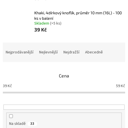
Khaki, 4dírkový knoflík, průměr 10 mm (16L) - 100
ks v balení
Skladem
(>5 ks)
39 Kč
Ř
a
Nejprodávanější
Nejlevnější
Nejdražší
Abecedně
z
e
n
Cena
í
p
39
Kč
59
Kč
r
o
d
u
k
t
Na skladě
33
ů