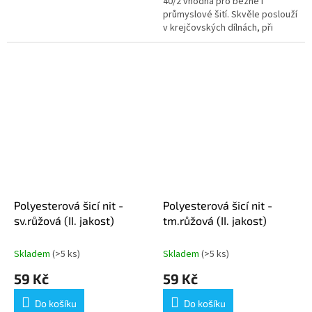
40/2 vhodná pro běžné i
průmyslové šití. Skvěle poslouží
v krejčovských dílnách, při
domácím šití i kreativním
tvoření. Přesný návin není...
Polyesterová šicí nit -
Polyesterová šicí nit -
sv.růžová (II. jakost)
tm.růžová (II. jakost)
Skladem
(>5 ks)
Skladem
(>5 ks)
59 Kč
59 Kč
Do košíku
Do košíku