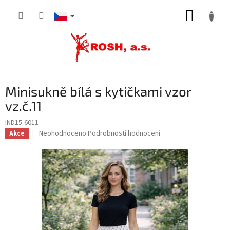
Přejít
NÁKUP
na
obsah
KOŠÍK
Minisukně bílá s kytičkami vzor
vz.č.11
IND15-6011
Průměrné
Neohodnoceno
Podrobnosti hodnocení
Akce
hodnocení
produktu
je
0,0
z
5
hvězdiček.