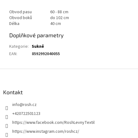
Obvod pasu
60 - 88 cm
Obvod boků
do 102 cm
Délka
40 cm
Doplňkové parametry
Kategorie
:
Sukně
EAN
:
8592992040055
Z
á
p
a
Kontakt
t
info
@
rosh.cz
í
+420722501123
https://www.facebook.com/RoshLevnyTextil
https://www.instagram.com/roshcz/