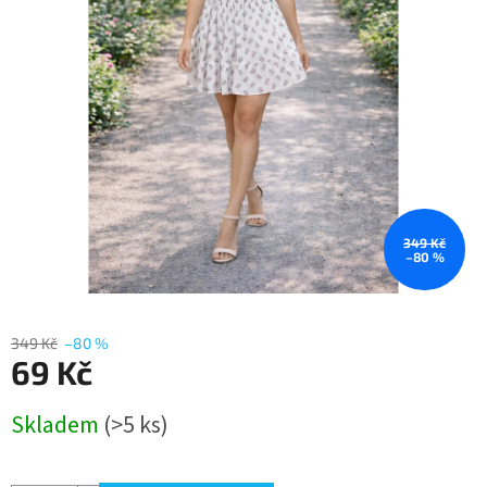
349 Kč
–80 %
349 Kč
–80 %
69 Kč
Měrná
Skladem
(>5 ks)
cena: