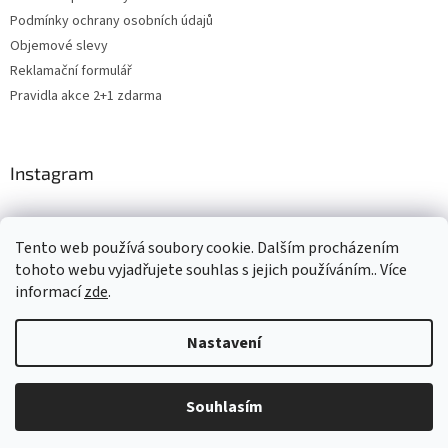
Podmínky ochrany osobních údajů
Objemové slevy
Reklamační formulář
Pravidla akce 2+1 zdarma
Instagram
Tento web používá soubory cookie. Dalším procházením
Levne4you.cz
CARDAMON
Online Magazín
tohoto webu vyjadřujete souhlas s jejich používáním.. Více
informací
zde
.
Nastavení
Vytvořil Shoptet
Souhlasím
Copyright 2026
ROSH.cz
. Všechna práva vyhrazena.