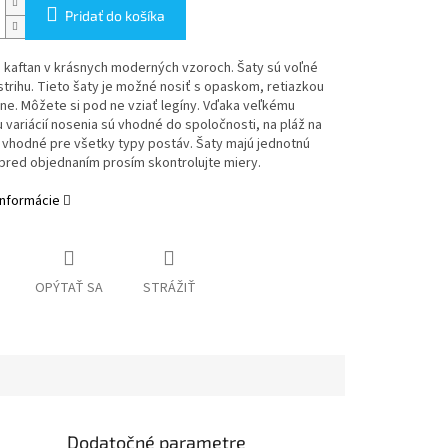
Pridať do košíka
 kaftan v krásnych moderných vzoroch. Šaty sú voľné
trihu. Tieto šaty je možné nosiť s opaskom, retiazkou
ne. Môžete si pod ne vziať legíny. Vďaka veľkému
variácií nosenia sú vhodné do spoločnosti, na pláž na
 vhodné pre všetky typy postáv. Šaty majú jednotnú
pred objednaním prosím skontrolujte miery.
informácie
OPÝTAŤ SA
STRÁŽIŤ
Dodatočné parametre