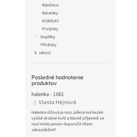
Náušnice
Náramky
KORÁLKY
Prstýnky
Doplňky
Přívěsky
II. Jakost
Posledné hodnotenie
produktov
halenka - 1061
Vlasta Hejnová
|
Hodnotenie produktu je 5 z 5 hviezdičiek.
Halenka růžová je moc pěkná má hezké
vyšité drobné kvítí a hlavně příjemně se
nosí mohu jenom doporučit Všem
zákazníkům!!!