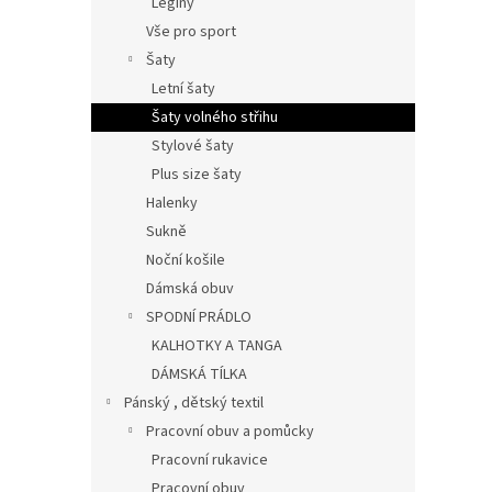
Legíny
Vše pro sport
Šaty
Letní šaty
Šaty volného střihu
Stylové šaty
Plus size šaty
Halenky
Sukně
Noční košile
Dámská obuv
SPODNÍ PRÁDLO
KALHOTKY A TANGA
DÁMSKÁ TÍLKA
Pánský , dětský textil
Pracovní obuv a pomůcky
Pracovní rukavice
Pracovní obuv