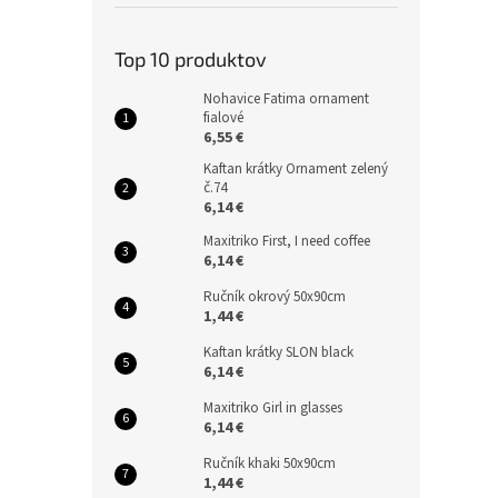
Top 10 produktov
Nohavice Fatima ornament
fialové
6,55 €
Kaftan krátky Ornament zelený
č.74
6,14 €
Maxitriko First, I need coffee
6,14 €
Ručník okrový 50x90cm
1,44 €
Kaftan krátky SLON black
6,14 €
Maxitriko Girl in glasses
6,14 €
Ručník khaki 50x90cm
1,44 €