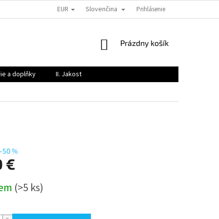
EUR
Slovenčina
PODMÍNKY OCHRANY OSOBNÍCH ÚDAJŮ
OBJEMOVÉ SLEVY
Prihlásenie
REKL
NÁKUPNÝ
Prázdny košík
KOŠÍK
rie a doplňky
II. Jakost
–50 %
0 €
ová
dem
(>5 ks)