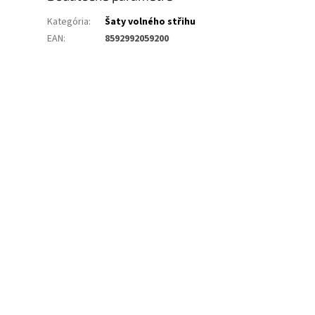
Kategória
:
Šaty volného střihu
EAN
:
8592992059200