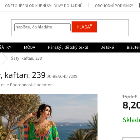
ODSTOUPENÍ OD KUPNÍ SMLOUVY DO 14 DNŮ
OBCHODNÍ PODMÍNKY
HĽADAŤ
ŠÁTKY
MÓDA
Pánský , dětský textil
Dětské
Bižute
Šaty, kaftan, 239
, kaftan, 239
DU-BEACH1-7239
né
tenie
Podrobnosti hodnotenia
nie
u
16,44 €
8,2
Jednotk
Skla
cena:
iek.