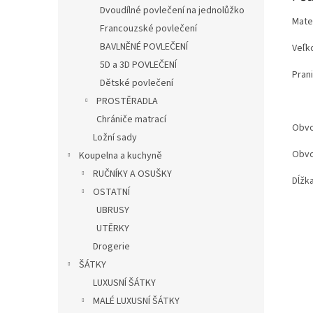
Dvoudílné povlečení na jednolůžko
Mat
Francouzské povlečení
BAVLNĚNÉ POVLEČENÍ
Veľ
5D a 3D POVLEČENÍ
Pra
Dětské povlečení
PROSTĚRADLA
Chrániče matrací
Obvo
Ložní sady
Obvo
Koupelna a kuchyně
RUČNÍKY A OSUŠKY
Dĺžk
OSTATNÍ
UBRUSY
UTĚRKY
Drogerie
ŠÁTKY
LUXUSNÍ ŠÁTKY
MALÉ LUXUSNÍ ŠÁTKY