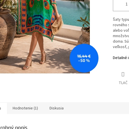
Šaty typu
rovného s
alebo voľ
množstvu 
doma. Sú
veľkosť, 
16,44 €
Detailné 
–50 %
TLAČ
s
Hodnotenie (1)
Diskusia
robný popis