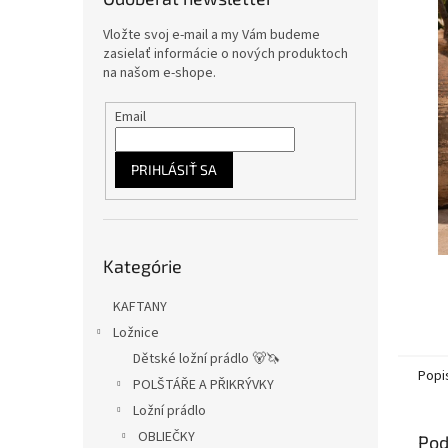
Vložte svoj e-mail a my Vám budeme
zasielať informácie o nových produktoch
na našom e-shope.
Email
PRIHLÁSIŤ SA
Preskočiť
Kategórie
kategórie
KAFTANY
Ložnice
Dětské ložní prádlo 🐻🦄
Popi
POLŠTÁŘE A PŘIKRÝVKY
Ložní prádlo
OBLIEČKY
Pod