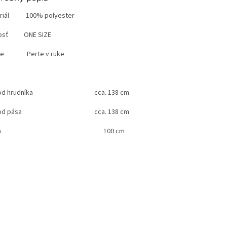
eriál 100% polyester
kosť ONE SIZE
nie Perte v ruke
d hrudníka
cca. 138 cm
d pása
cca. 138 cm
a
100 cm