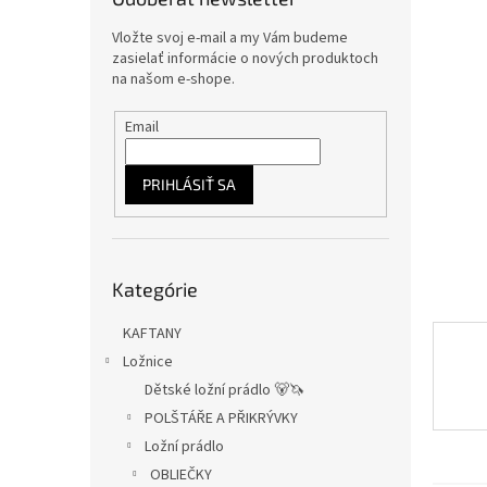
Vložte svoj e-mail a my Vám budeme
zasielať informácie o nových produktoch
na našom e-shope.
Email
PRIHLÁSIŤ SA
Preskočiť
Kategórie
kategórie
KAFTANY
Ložnice
Dětské ložní prádlo 🐻🦄
POLŠTÁŘE A PŘIKRÝVKY
Ložní prádlo
OBLIEČKY