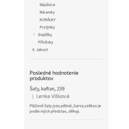
Náušnice
Náramky
KORÁLKY
Prstýnky
Doplňky
Přívěsky
II. Jakost
Posledné hodnotenie
produktov
Šaty, kaftan, 239
Lenka Víšková
|
Hodnotenie produktu je 5 z 5 hviezdičiek.
Plážové šaty jsou pěkné, barva,velikos je
podle mých představ, děkuji..