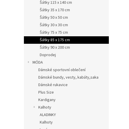
Šátky 115 x 140 cm
Šátky 35 x 170 cm
Šátky 50 x 50 cm
Šátky 30 x 30 cm
Šátky 75 x 75 cm
Šátky 85 x 175 cm
Šátky 90 x 200 cm
Doprodej
MÓDA
Dámské sportovní oblečení
Dámské bundy, vesty, kabáty,saka
Dámské rukavice
Plus Size
Kardigany
Kalhoty
ALADINKY
Kalhoty