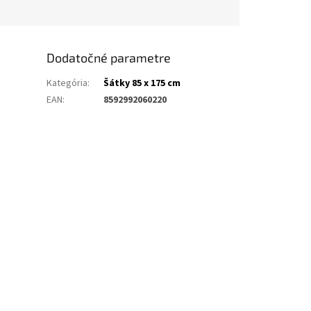
Dodatočné parametre
Kategória
:
Šátky 85 x 175 cm
EAN
:
8592992060220