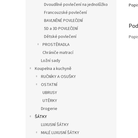
Dvoudílné povlečení na jednolůžko
Popi
Francouzské povlečení
BAVLNĚNÉ POVLEČENÍ
Pod
5D a 3D POVLEČENÍ
Dětské povlečení
Popi
PROSTĚRADLA
Chrániče matrací
Ložní sady
Koupelna a kuchyně
RUČNÍKY A OSUŠKY
OSTATNÍ
UBRUSY
UTĚRKY
Drogerie
ŠÁTKY
LUXUSNÍ ŠÁTKY
MALÉ LUXUSNÍ ŠÁTKY