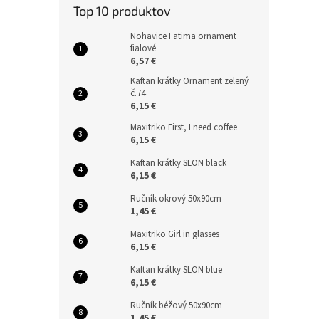
Top 10 produktov
Nohavice Fatima ornament
fialové
6,57 €
Kaftan krátky Ornament zelený
č.74
6,15 €
Maxitriko First, I need coffee
6,15 €
Kaftan krátky SLON black
6,15 €
Ručník okrový 50x90cm
1,45 €
Maxitriko Girl in glasses
6,15 €
Kaftan krátky SLON blue
6,15 €
Ručník béžový 50x90cm
1,45 €