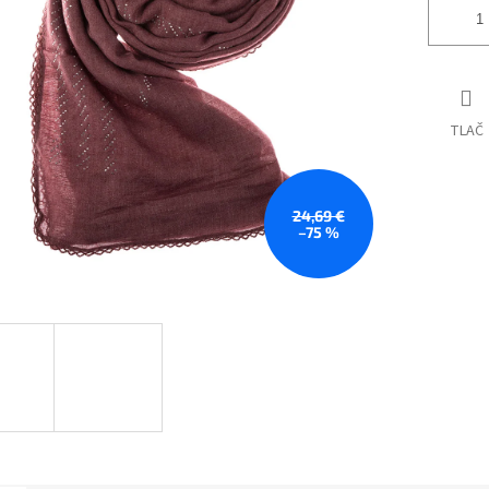
TLAČ
24,69 €
–75 %