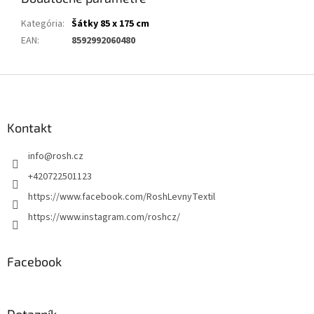
Kategória
:
Šátky 85 x 175 cm
EAN
:
8592992060480
Z
á
p
ä
Kontakt
t
info
@
rosh.cz
i
e
+420722501123
https://www.facebook.com/RoshLevnyTextil
https://www.instagram.com/roshcz/
Facebook