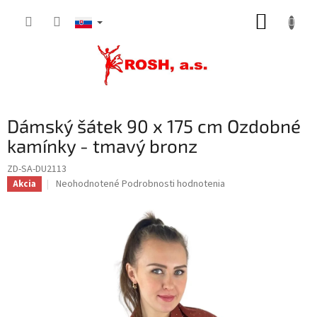
Prejsť
NÁKUP
na
obsah
KOŠÍK
Dámský šátek 90 x 175 cm Ozdobné
kamínky - tmavý bronz
ZD-SA-DU2113
Priemerné
Neohodnotené
Podrobnosti hodnotenia
Akcia
hodnotenie
produktu
je
0,0
z
5
hviezdičiek.