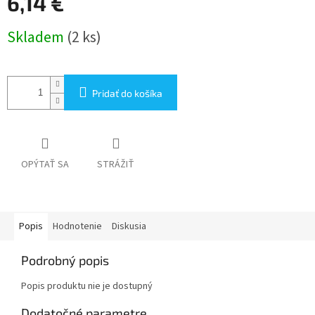
6,14 €
Jednotková
Skladem
(2 ks)
cena:
Pridať do košíka
OPÝTAŤ SA
STRÁŽIŤ
Popis
Hodnotenie
Diskusia
Podrobný popis
Popis produktu nie je dostupný
Dodatočné parametre