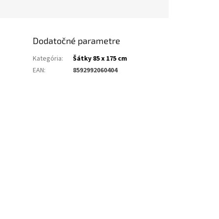
Dodatočné parametre
Kategória
:
Šátky 85 x 175 cm
EAN
:
8592992060404