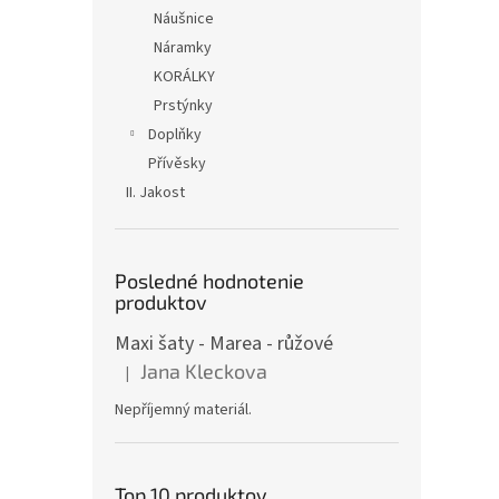
Náušnice
Náramky
KORÁLKY
Prstýnky
Doplňky
Přívěsky
II. Jakost
Posledné hodnotenie
produktov
Maxi šaty - Marea - růžové
Jana Kleckova
|
Hodnotenie produktu je 1 z 5 hviezdičiek.
Nepříjemný materiál.
Top 10 produktov