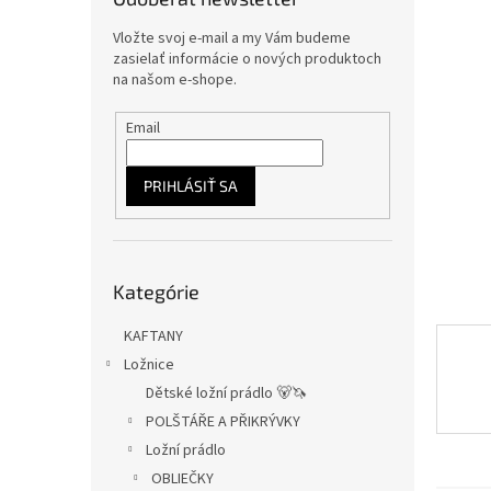
Vložte svoj e-mail a my Vám budeme
zasielať informácie o nových produktoch
na našom e-shope.
Email
PRIHLÁSIŤ SA
Preskočiť
Kategórie
kategórie
KAFTANY
Ložnice
Dětské ložní prádlo 🐻🦄
POLŠTÁŘE A PŘIKRÝVKY
Ložní prádlo
OBLIEČKY