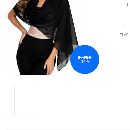
TLAČ
24,76 €
–75 %