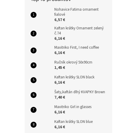
Nohavice Fatima ornament
fialové
6,57 €
Kaftan krátky Ornament zelený
č.74
6,16 €
Maxitriko First, I need coffee
6,16 €
Ručník okrový 50x90cm
1,45 €
Kaftan krátky SLON black
6,16 €
Šaty,kaftán dlhý KVAPKY Brown
7,40 €
Maxitriko Girl in glasses
6,16 €
Kaftan krátky SLON blue
6,16 €