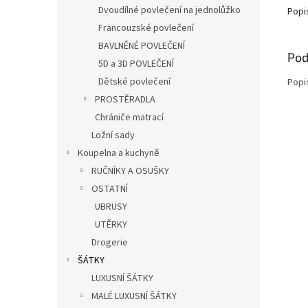
Dvoudílné povlečení na jednolůžko
Popi
Francouzské povlečení
BAVLNĚNÉ POVLEČENÍ
Pod
5D a 3D POVLEČENÍ
Dětské povlečení
Popi
PROSTĚRADLA
Chrániče matrací
Ložní sady
Koupelna a kuchyně
RUČNÍKY A OSUŠKY
OSTATNÍ
UBRUSY
UTĚRKY
Drogerie
ŠÁTKY
LUXUSNÍ ŠÁTKY
MALÉ LUXUSNÍ ŠÁTKY