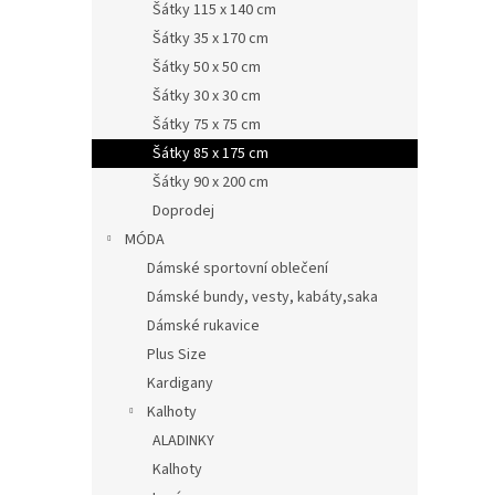
Šátky 115 x 140 cm
Šátky 35 x 170 cm
Šátky 50 x 50 cm
Šátky 30 x 30 cm
Šátky 75 x 75 cm
Šátky 85 x 175 cm
Šátky 90 x 200 cm
Doprodej
MÓDA
Dámské sportovní oblečení
Dámské bundy, vesty, kabáty,saka
Dámské rukavice
Plus Size
Kardigany
Kalhoty
ALADINKY
Kalhoty