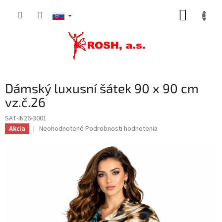
Prejsť
NÁKUP
na
obsah
KOŠÍK
Dámský luxusní šátek 90 x 90 cm
vz.č.26
SAT-IN26-3001
Priemerné
Neohodnotené
Podrobnosti hodnotenia
Akcia
hodnotenie
produktu
je
0,0
z
5
hviezdičiek.