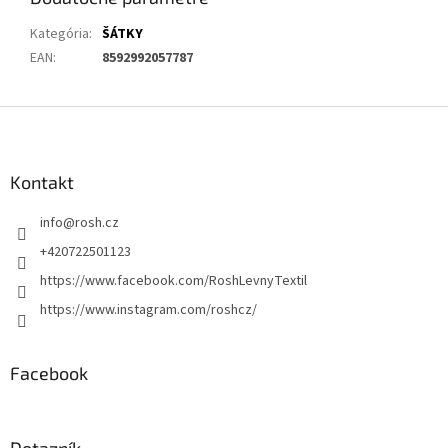
Kategória
:
ŠÁTKY
EAN
:
8592992057787
Z
á
p
ä
Kontakt
t
info
@
rosh.cz
i
e
+420722501123
https://www.facebook.com/RoshLevnyTextil
https://www.instagram.com/roshcz/
Facebook