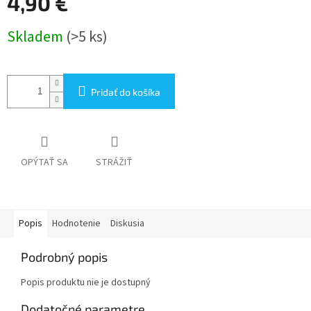
4,90 €
Jednotková
Skladem
(>5 ks)
cena:
Pridať do košíka
OPÝTAŤ SA
STRÁŽIŤ
Popis
Hodnotenie
Diskusia
Podrobný popis
Popis produktu nie je dostupný
Dodatočné parametre