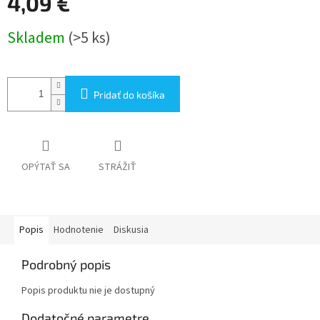
4,09 €
Jednotková
Skladem
(>5 ks)
cena:
Pridať do košíka
OPÝTAŤ SA
STRÁŽIŤ
Popis
Hodnotenie
Diskusia
Podrobný popis
Popis produktu nie je dostupný
Dodatočné parametre