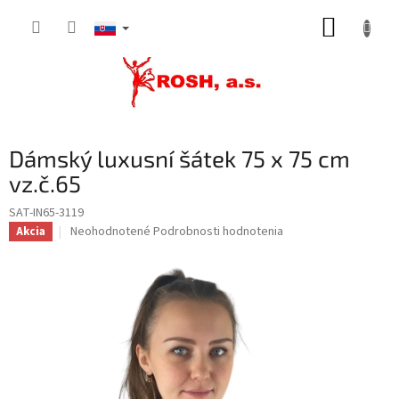
Prejsť
NÁKUP
na
obsah
KOŠÍK
Dámský luxusní šátek 75 x 75 cm
vz.č.65
SAT-IN65-3119
Priemerné
Neohodnotené
Podrobnosti hodnotenia
Akcia
hodnotenie
produktu
je
0,0
z
5
hviezdičiek.