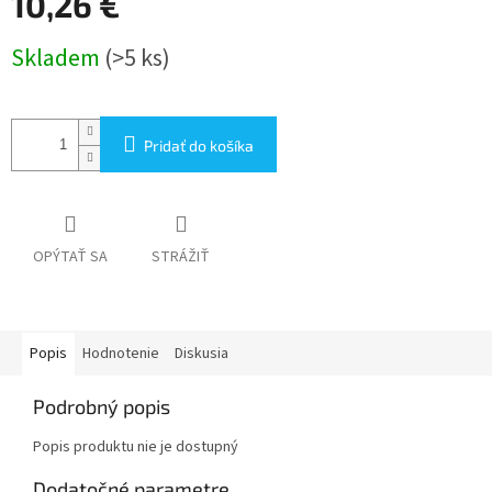
10,26 €
Jednotková
Skladem
(>5 ks)
cena:
Pridať do košíka
OPÝTAŤ SA
STRÁŽIŤ
Popis
Hodnotenie
Diskusia
Podrobný popis
Popis produktu nie je dostupný
Dodatočné parametre