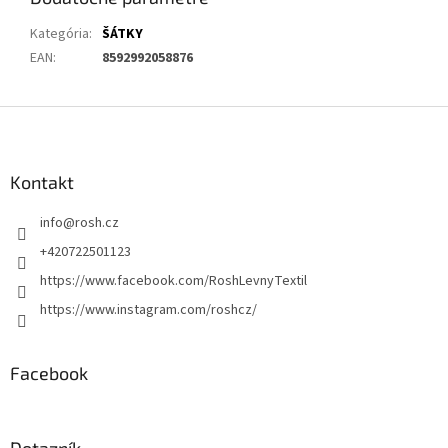
Kategória
:
ŠÁTKY
EAN
:
8592992058876
Z
á
p
ä
Kontakt
t
info
@
rosh.cz
i
e
+420722501123
https://www.facebook.com/RoshLevnyTextil
https://www.instagram.com/roshcz/
Facebook