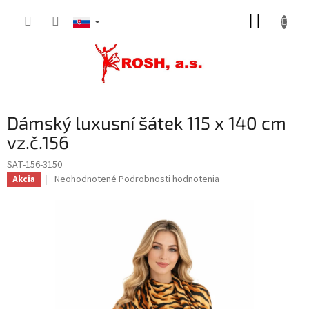
Prejsť
NÁKUP
na
obsah
KOŠÍK
Dámský luxusní šátek 115 x 140 cm
vz.č.156
SAT-156-3150
Priemerné
Neohodnotené
Podrobnosti hodnotenia
Akcia
hodnotenie
produktu
je
0,0
z
5
hviezdičiek.