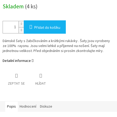
Měrná
Skladem
(4 ks)
cena:
Přidat do košíku
Dámské šaty s žabičkováním a krátkými rukávky . Šaty jsou vyrobeny
ze 100% rayonu. Jsou velmi lehké a příjemné na nošení. Šaty mají
jednotnou velikost. Před objednáním si prosím zkontrolujte míry.
Detailní informace
ZEPTAT SE
HLÍDAT
Popis
Hodnocení
Diskuze