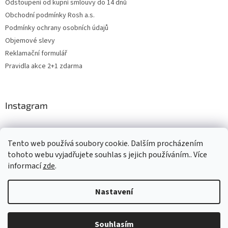
Odstoupení od kupní smlouvy do 14 dnů
Obchodní podmínky Rosh a.s.
Podmínky ochrany osobních údajů
Objemové slevy
Reklamační formulář
Pravidla akce 2+1 zdarma
Instagram
Tento web používá soubory cookie. Dalším procházením
Levne4you.cz
CARDAMON
Online Magazín
tohoto webu vyjadřujete souhlas s jejich používáním.. Více
informací
zde
.
Nastavení
Vytvořil Shoptet
Souhlasím
Copyright 2026
ROSH.cz
. Všechna práva vyhrazena.