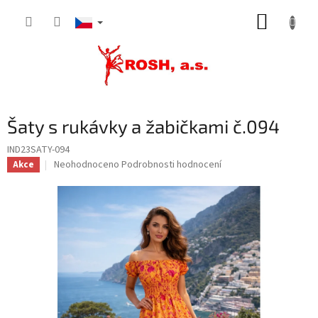
Přejít
NÁKUP
na
obsah
KOŠÍK
Šaty s rukávky a žabičkami č.094
IND23SATY-094
Průměrné
Neohodnoceno
Podrobnosti hodnocení
Akce
hodnocení
produktu
je
0,0
z
5
hvězdiček.