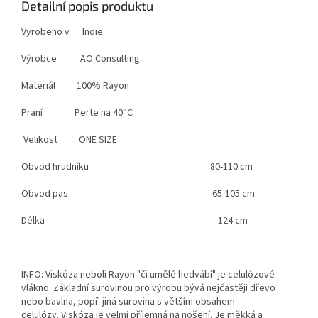
Detailní popis produktu
Vyrobeno v Indie
Výrobce AO Consulting
Materiál 100% Rayon
Praní Perte na 40°C
Velikost ONE SIZE
Obvod hrudníku
80-110 cm
Obvod pas
65-105 cm
Délka
124 cm
INFO: Viskóza neboli Rayon "či umělé hedvábí" je celulózové
vlákno. Základní surovinou pro výrobu bývá nejčastěji dřevo
nebo bavlna, popř. jiná surovina s větším obsahem
celulózy.
Viskóza je velmi příjemná na nošení. Je měkká a