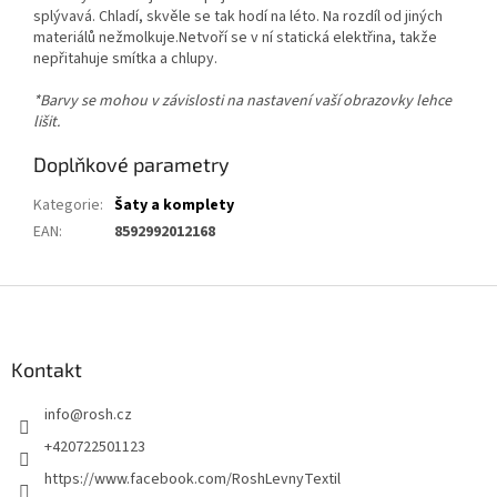
splývavá. Chladí, skvěle se tak hodí na léto. Na rozdíl od jiných
materiálů nežmolkuje.Netvoří se v ní statická elektřina, takže
nepřitahuje smítka a chlupy.
*Barvy se mohou v závislosti na nastavení vaší obrazovky lehce
lišit.
Doplňkové parametry
Kategorie
:
Šaty a komplety
EAN
:
8592992012168
Z
á
p
a
Kontakt
t
info
@
rosh.cz
í
+420722501123
https://www.facebook.com/RoshLevnyTextil