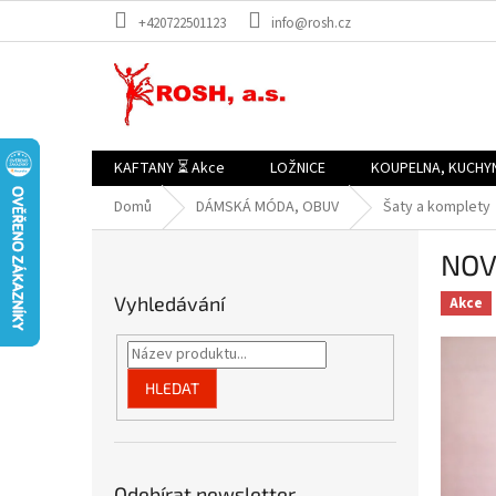
Přejít
+420722501123
info@rosh.cz
na
obsah
KAFTANY ⏳ Akce
LOŽNICE
KOUPELNA, KUCHY
Domů
DÁMSKÁ MÓDA, OBUV
Šaty a komplety
P
NOVI
o
s
Vyhledávání
Akce
t
r
a
n
HLEDAT
n
í
p
a
Odebírat newsletter