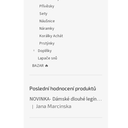
Přívěsky
Sety
Náušnice
Náramky
Korálky Achát
Prstýnky
Doplňky
Lapače snů
BAZAR 🔥
Poslední hodnocení produktů
NOVINKA- Dámské dlouhé legíny s tulipány
Jana Marcinska
|
Hodnocení produktu je 5 z 5 hvězdiček.