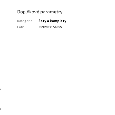
Doplňkové parametry
Kategorie
:
Šaty a komplety
EAN
:
8592992156855
m
m