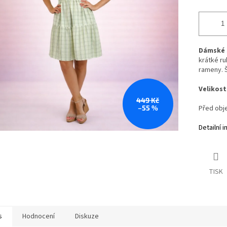
Dámské š
krátké ru
rameny. Š
Velikost 
449 Kč
–55 %
Před obje
Detailní 
TISK
s
Hodnocení
Diskuze