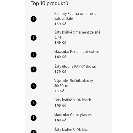
Top 10 produktů
Kalhoty Fatima ornament
fialové-Sale
159 Kč
Šaty krátké Ornament zelené
č.74
149 Kč
Maxitriko First, I need coffee
149 Kč
Šaty dlouhé KAPKY Brown
179 Kč
Výprodej-Ručník okrový
50x90cm
35 Kč
Šaty krátké SLON black
149 Kč
Maxitriko Girl in glasses
149 Kč
Šaty krátké SLON blue