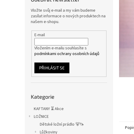
n
e
Vložte svůj e-mail a my vám budeme
l
zasílat informace o nových produktech na
našem e-shopu.
E-mail
Vložením e-mailu souhlasíte s
podmínkami ochrany osobních údajů
PŘIHLÁSIT SE
Přeskočit
Kategorie
kategorie
KAFTANY ⏳ Akce
LOŽNICE
Dětské ložní prádlo 🐻🦄
Popi
Lůžkoviny