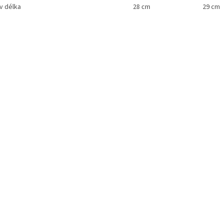
v délka
28 cm
29 cm