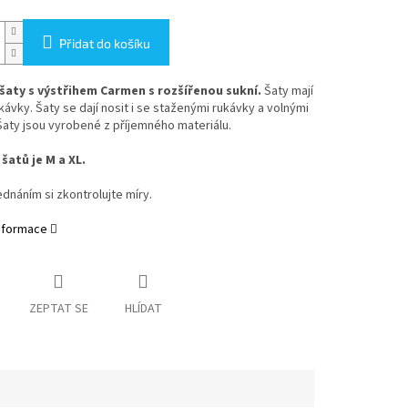
Přidat do košíku
aty s výstřihem Carmen s rozšířenou sukní.
Šaty mají
kávky. Šaty se dají nosit i se staženými rukávky a volnými
aty jsou vyrobené z příjemného materiálu.
šatů je M a XL.
dnáním si zkontrolujte míry.
informace
ZEPTAT SE
HLÍDAT