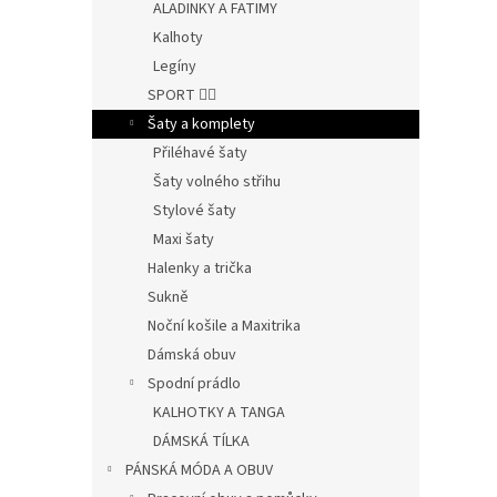
ALADINKY A FATIMY
Kalhoty
Legíny
SPORT 🤸‍♂️
Šaty a komplety
Přiléhavé šaty
Šaty volného střihu
Stylové šaty
Maxi šaty
Halenky a trička
Sukně
Noční košile a Maxitrika
Dámská obuv
Spodní prádlo
KALHOTKY A TANGA
DÁMSKÁ TÍLKA
PÁNSKÁ MÓDA A OBUV