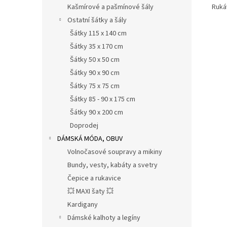
Kašmírové a pašmínové šály
Ruká
Ostatní šátky a šály
Šátky 115 x 140 cm
Šátky 35 x 170 cm
Šátky 50 x 50 cm
Šátky 90 x 90 cm
Šátky 75 x 75 cm
Šátky 85 - 90 x 175 cm
Šátky 90 x 200 cm
Doprodej
DÁMSKÁ MÓDA, OBUV
Volnočasové soupravy a mikiny
Bundy, vesty, kabáty a svetry
Čepice a rukavice
💥 MAXI šaty 💥
Kardigany
Dámské kalhoty a legíny