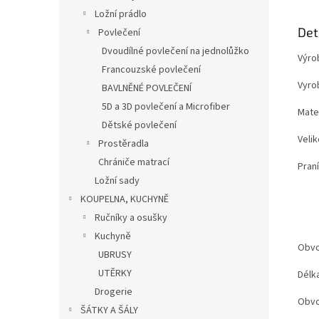
Ložní prádlo
Det
Povlečení
Dvoudílné povlečení na jednolůžko
Výr
Francouzské povlečení
Vyr
BAVLNĚNÉ POVLEČENÍ
5D a 3D povlečení a Microfiber
Mate
Dětské povlečení
Vel
Prostěradla
Chrániče matrací
Pra
Ložní sady
KOUPELNA, KUCHYNĚ
Ručníky a osušky
Kuchyně
Obvo
UBRUSY
UTĚRKY
Délk
Drogerie
Obvo
ŠÁTKY A ŠÁLY