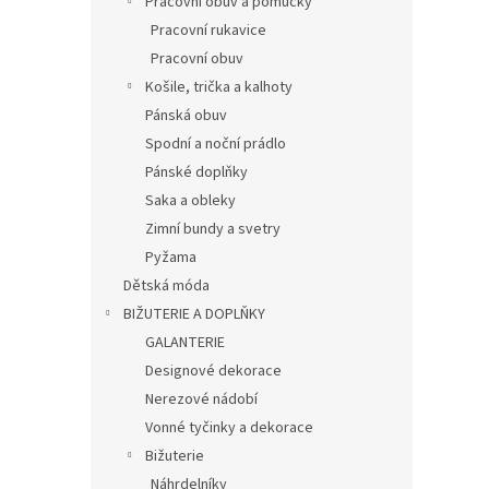
Pracovní obuv a pomůcky
Pracovní rukavice
Pracovní obuv
Košile, trička a kalhoty
Pánská obuv
Spodní a noční prádlo
Pánské doplňky
Saka a obleky
Zimní bundy a svetry
Pyžama
Dětská móda
BIŽUTERIE A DOPLŇKY
GALANTERIE
Designové dekorace
Nerezové nádobí
Vonné tyčinky a dekorace
Bižuterie
Náhrdelníky