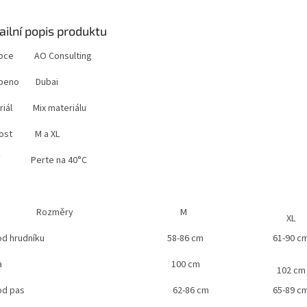
ailní popis produktu
obce AO Consulting
obeno Dubai
riál Mix materiálu
ikost M a XL
ní Perte na 40°C
Rozměry
M
XL
d hrudníku
58-86 cm
61-90 c
a
100 cm
102 cm
d pas
62-86 cm
65-89 c