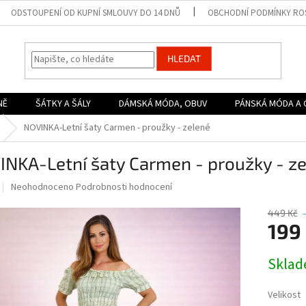
ODSTOUPENÍ OD KUPNÍ SMLOUVY DO 14 DNŮ
OBCHODNÍ PODMÍNKY ROS
HLEDAT
NĚ
ŠÁTKY A ŠÁLY
DÁMSKÁ MÓDA, OBUV
PÁNSKÁ MÓDA A 
NOVINKA-Letní šaty Carmen - proužky - zelené
NKA-Letní šaty Carmen - proužky - z
Průměrné
Neohodnoceno
Podrobnosti hodnocení
hodnocení
produktu
449 Kč
je
199
0,0
z
Měrná
Skla
5
cena:
hvězdiček.
Velikost