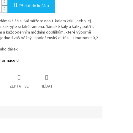
Přidat do košíku
dámská šála. Šál můžete nosit kolem krku, nebo jej
a zakryjte si také ramena. Dámské šály a šátky patří k
m a každodenním módním doplňkům, které výborně
sjednotí váš běžný i společenský outfit. Hmotnost: 0,2
jako dárek !
informace
ZEPTAT SE
HLÍDAT