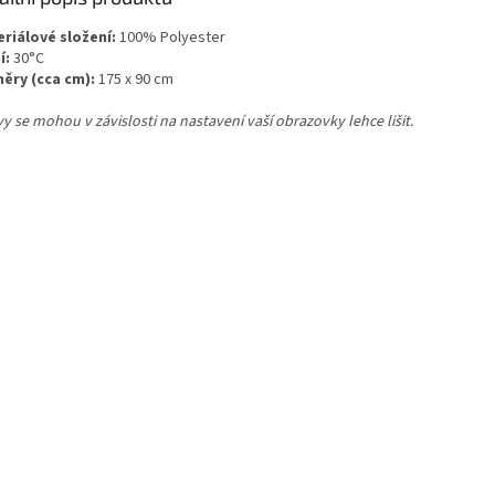
riálové složení:
100% Polyester
í:
30°C
ěry (cca cm):
175 x 90 cm
y se mohou v závislosti na nastavení vaší obrazovky lehce lišit.