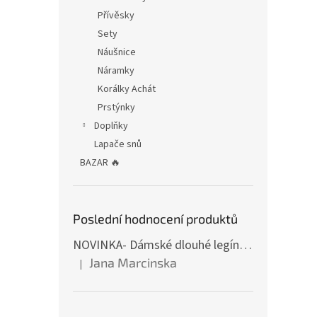
Přívěsky
Sety
Náušnice
Náramky
Korálky Achát
Prstýnky
Doplňky
Lapače snů
BAZAR 🔥
Poslední hodnocení produktů
NOVINKA- Dámské dlouhé legíny s tulipány
Jana Marcinska
|
Hodnocení produktu je 5 z 5 hvězdiček.