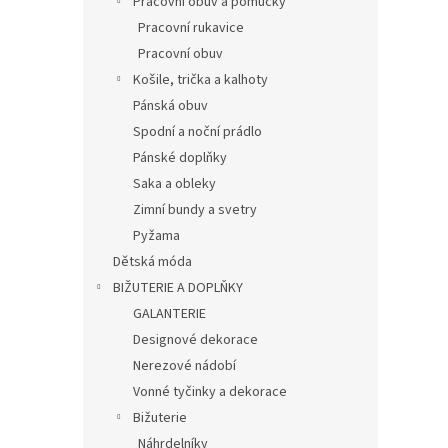
Pracovní obuv a pomůcky
Pracovní rukavice
Pracovní obuv
Košile, trička a kalhoty
Pánská obuv
Spodní a noční prádlo
Pánské doplňky
Saka a obleky
Zimní bundy a svetry
Pyžama
Dětská móda
BIŽUTERIE A DOPLŇKY
GALANTERIE
Designové dekorace
Nerezové nádobí
Vonné tyčinky a dekorace
Bižuterie
Náhrdelníky