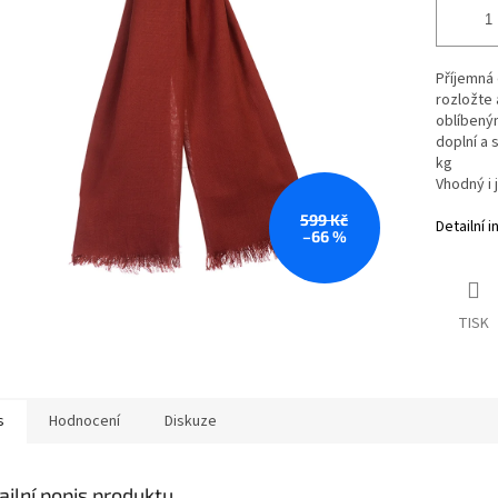
Příjemná 
rozložte 
oblíbený
doplní a 
kg
Vhodný i 
599 Kč
Detailní 
–66 %
TISK
s
Hodnocení
Diskuze
ailní popis produktu