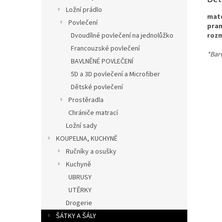
Ložní prádlo
mate
Povlečení
pran
Dvoudílné povlečení na jednolůžko
rozm
Francouzské povlečení
*Barv
BAVLNĚNÉ POVLEČENÍ
5D a 3D povlečení a Microfiber
Dětské povlečení
Prostěradla
Chrániče matrací
Ložní sady
KOUPELNA, KUCHYNĚ
Ručníky a osušky
Kuchyně
UBRUSY
UTĚRKY
Drogerie
ŠÁTKY A ŠÁLY