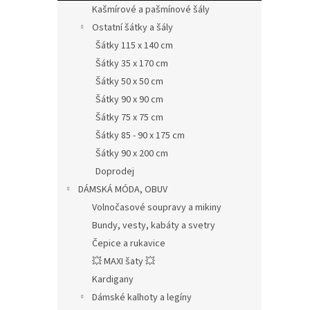
Kašmírové a pašmínové šály
Ostatní šátky a šály
Šátky 115 x 140 cm
Šátky 35 x 170 cm
Šátky 50 x 50 cm
Šátky 90 x 90 cm
Šátky 75 x 75 cm
Šátky 85 - 90 x 175 cm
Šátky 90 x 200 cm
Doprodej
DÁMSKÁ MÓDA, OBUV
Volnočasové soupravy a mikiny
Bundy, vesty, kabáty a svetry
Čepice a rukavice
💥 MAXI šaty 💥
Kardigany
Dámské kalhoty a legíny