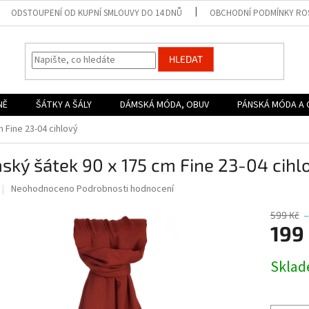
ODSTOUPENÍ OD KUPNÍ SMLOUVY DO 14 DNŮ
OBCHODNÍ PODMÍNKY ROS
HLEDAT
NĚ
ŠÁTKY A ŠÁLY
DÁMSKÁ MÓDA, OBUV
PÁNSKÁ MÓDA A 
 Fine 23-04 cihlový
ký šátek 90 x 175 cm Fine 23-04 cihl
Průměrné
Neohodnoceno
Podrobnosti hodnocení
hodnocení
produktu
599 Kč
–
je
199
0,0
z
Měrná
Skla
5
cena:
hvězdiček.