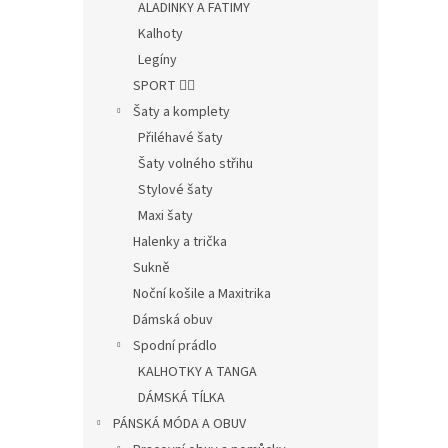
ALADINKY A FATIMY
Kalhoty
Legíny
SPORT 🤸‍♂️
Šaty a komplety
Přiléhavé šaty
Šaty volného střihu
Stylové šaty
Maxi šaty
Halenky a trička
Sukně
Noční košile a Maxitrika
Dámská obuv
Spodní prádlo
KALHOTKY A TANGA
DÁMSKÁ TÍLKA
PÁNSKÁ MÓDA A OBUV