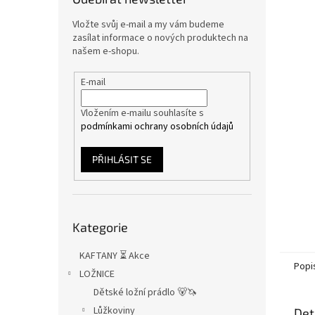
n
e
Vložte svůj e-mail a my vám budeme
l
zasílat informace o nových produktech na
našem e-shopu.
E-mail
Vložením e-mailu souhlasíte s
podmínkami ochrany osobních údajů
PŘIHLÁSIT SE
Přeskočit
Kategorie
kategorie
KAFTANY ⏳ Akce
Popi
LOŽNICE
Dětské ložní prádlo 🐻🦄
Lůžkoviny
Det