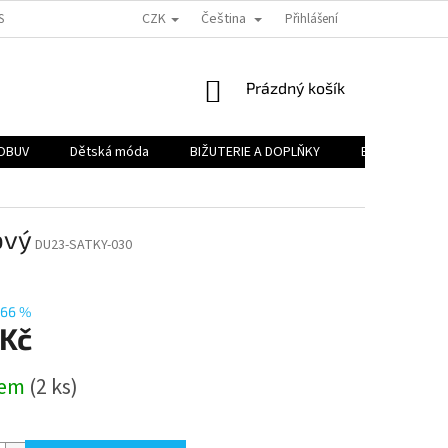
CZK
Čeština
H A.S.
PODMÍNKY OCHRANY OSOBNÍCH ÚDAJŮ
Přihlášení
OBJEMOVÉ SLEVY
NÁKUPNÍ
Prázdný košík
KOŠÍK
OBUV
Dětská móda
BIŽUTERIE A DOPLŇKY
BAZAR 🔥
ový
DU23-SATKY-030
66 %
 Kč
dem
(2 ks)