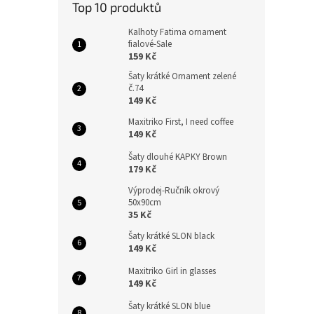
Top 10 produktů
Kalhoty Fatima ornament
fialové-Sale
159 Kč
Šaty krátké Ornament zelené
č.74
149 Kč
Maxitriko First, I need coffee
149 Kč
Šaty dlouhé KAPKY Brown
179 Kč
Výprodej-Ručník okrový
50x90cm
35 Kč
Šaty krátké SLON black
149 Kč
Maxitriko Girl in glasses
149 Kč
Šaty krátké SLON blue