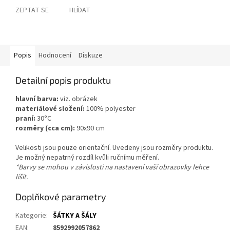
ZEPTAT SE
HLÍDAT
Popis
Hodnocení
Diskuze
Detailní popis produktu
hlavní barva:
viz. obrázek
materiálové složení:
100% polyester
praní:
30°C
rozměry (cca cm):
90x90 cm
Velikosti jsou pouze orientační. Uvedeny jsou rozměry produktu.
Je možný nepatrný rozdíl kvůli ručnímu měření.
*Barvy se mohou v závislosti na nastavení vaší obrazovky lehce
lišit.
Doplňkové parametry
Kategorie
:
ŠÁTKY A ŠÁLY
EAN
:
8592992057862