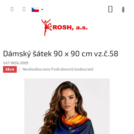
Přejít
NÁKUP
na
obsah
KOŠÍK
Dámský šátek 90 x 90 cm vz.č.58
SAT-IN58-3009
Průměrné
Neohodnoceno
Podrobnosti hodnocení
Akce
hodnocení
produktu
je
0,0
z
5
hvězdiček.