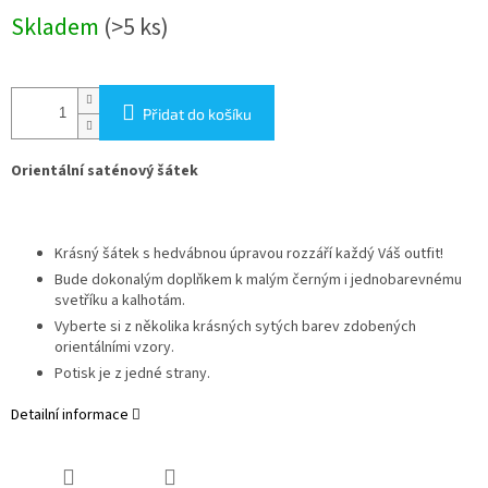
Měrná
Skladem
(>5 ks)
cena:
Přidat do košíku
Orientální saténový šátek
Krásný šátek s hedvábnou úpravou rozzáří každý Váš outfit!
Bude dokonalým doplňkem k malým černým i jednobarevnému
svetříku a kalhotám.
Vyberte si z několika krásných sytých barev zdobených
orientálními vzory.
Potisk je z jedné strany.
Detailní informace