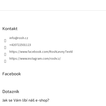
Z
á
p
a
Kontakt
t
info
@
rosh.cz
í
+420722501123
https://www.facebook.com/RoshLevnyTextil
https://www.instagram.com/roshcz/
Facebook
Dotazník
Jak se Vám líbí náš e-shop?