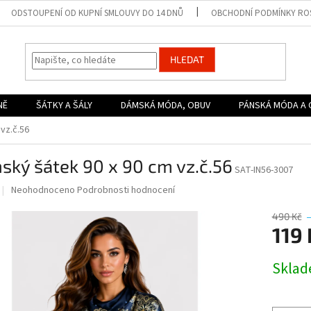
ODSTOUPENÍ OD KUPNÍ SMLOUVY DO 14 DNŮ
OBCHODNÍ PODMÍNKY ROS
HLEDAT
NĚ
ŠÁTKY A ŠÁLY
DÁMSKÁ MÓDA, OBUV
PÁNSKÁ MÓDA A 
vz.č.56
ký šátek 90 x 90 cm vz.č.56
SAT-IN56-3007
Průměrné
Neohodnoceno
Podrobnosti hodnocení
hodnocení
produktu
490 Kč
je
119 
0,0
z
Měrná
Skla
5
cena:
hvězdiček.