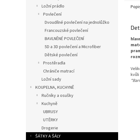
Ložní prádlo
Popi
Povlečení
Dvoudílné povlečení na jednolůžko
Det
Francouzské povlečení
BAVLNĚNÉ POVLEČENÍ
hlav
mate
5D a 3D povlečení a Microfiber
pran
Dětské povlečení
rozm
Prostěradla
Veli
Chrániče matrací
kvůli
Ložní sady
*Barv
KOUPELNA, KUCHYNĚ
Ručníky a osušky
Kuchyně
UBRUSY
UTĚRKY
Drogerie
ŠÁTKY A ŠÁLY