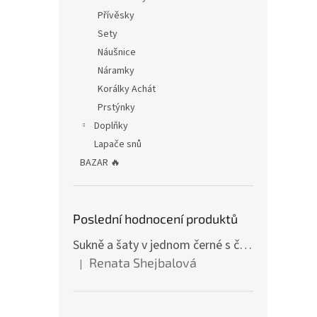
Přívěsky
Sety
Náušnice
Náramky
Korálky Achát
Prstýnky
Doplňky
Lapače snů
BAZAR 🔥
Poslední hodnocení produktů
Sukně a šaty v jednom černé s červenými kruhy
Renata Shejbalová
|
Hodnocení produktu je 5 z 5 hvězdiček.