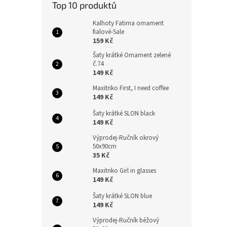
Top 10 produktů
Kalhoty Fatima ornament
fialové-Sale
159 Kč
Šaty krátké Ornament zelené
č.74
149 Kč
Maxitriko First, I need coffee
149 Kč
Šaty krátké SLON black
149 Kč
Výprodej-Ručník okrový
50x90cm
35 Kč
Maxitriko Girl in glasses
149 Kč
Šaty krátké SLON blue
149 Kč
Výprodej-Ručník béžový