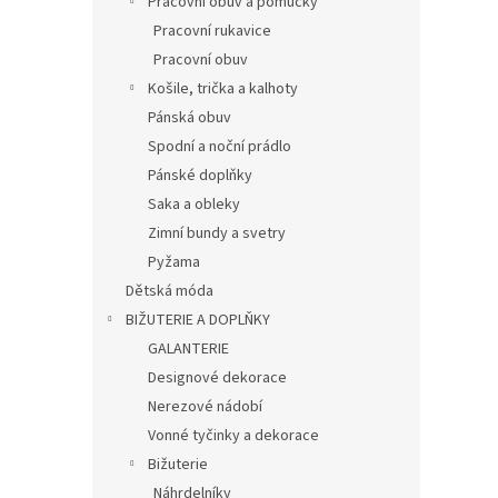
Pracovní obuv a pomůcky
Pracovní rukavice
Pracovní obuv
Košile, trička a kalhoty
Pánská obuv
Spodní a noční prádlo
Pánské doplňky
Saka a obleky
Zimní bundy a svetry
Pyžama
Dětská móda
BIŽUTERIE A DOPLŇKY
GALANTERIE
Designové dekorace
Nerezové nádobí
Vonné tyčinky a dekorace
Bižuterie
Náhrdelníky