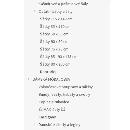
Kašmírové a pašmínové šály
Ostatní šátky a šály
Šátky 115 x 140 cm
Šátky 35 x 170 cm
Šátky 50 x 50 cm
Šátky 90 x 90 cm
Šátky 75 x 75 cm
Šátky 85 - 90 x 175 cm
Šátky 90 x 200 cm
Doprodej
DÁMSKÁ MÓDA, OBUV
Volnočasové soupravy a mikiny
Bundy, vesty, kabáty a svetry
Čepice a rukavice
💥 MAXI šaty 💥
Kardigany
Dámské kalhoty a legíny