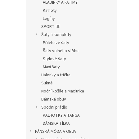
ALADINKY A FATIMY
Kalhoty
Legíny
SPORT 🤸‍♂️
Šaty a komplety
Přiléhavé šaty
Šaty volného střihu
Stylové šaty
Maxi šaty
Halenky a trička
Sukně
Noční košile a Maxitrika
Dámská obuv
Spodní prádlo
KALHOTKY A TANGA
DÁMSKÁ TÍLKA
PÁNSKÁ MÓDA A OBUV