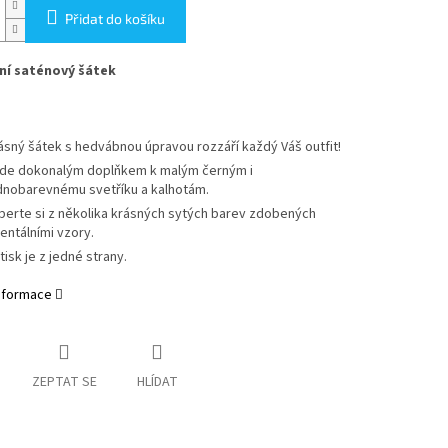
Přidat do košíku
ní saténový šátek
ásný šátek s hedvábnou úpravou rozzáří každý Váš outfit!
de dokonalým doplňkem k malým černým i
dnobarevnému svetříku a kalhotám.
berte si z několika krásných sytých barev zdobených
ientálními vzory.
tisk je z jedné strany.
informace
ZEPTAT SE
HLÍDAT