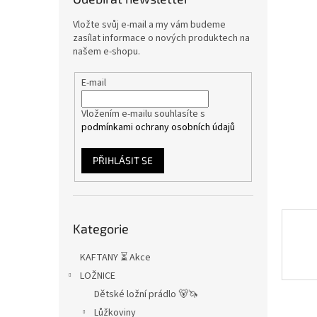
n
e
Vložte svůj e-mail a my vám budeme
l
zasílat informace o nových produktech na
našem e-shopu.
E-mail
Vložením e-mailu souhlasíte s
podmínkami ochrany osobních údajů
PŘIHLÁSIT SE
Přeskočit
Kategorie
kategorie
KAFTANY ⏳ Akce
LOŽNICE
Dětské ložní prádlo 🐻🦄
Lůžkoviny