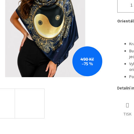
Orientál
Kr
Bu
je
490 Kč
–75 %
Vy
or
Po
Detailní 
TISK