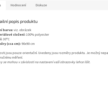
s
Hodnocení
Diskuze
ailní popis produktu
ní barva:
viz. obrázek
riálové složení:
100% polyester
í:
30°C
ěry (cca cm):
90x90 cm
kosti jsou pouze orientační. Uvedeny jsou rozměry produktu. Je možný nepa
 ručnímu měření.
y se mohou v závislosti na nastavení vaší obrazovky lehce lišit.