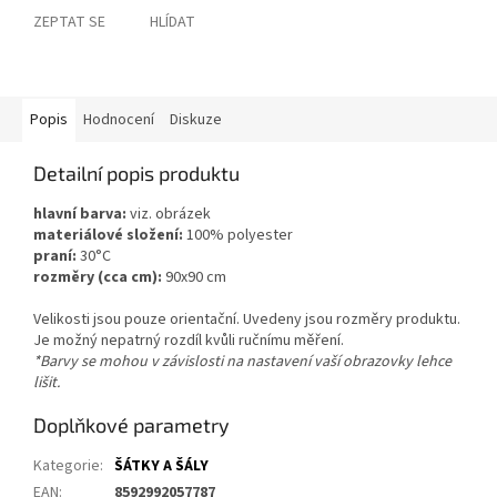
ZEPTAT SE
HLÍDAT
Popis
Hodnocení
Diskuze
Detailní popis produktu
hlavní barva:
viz. obrázek
materiálové složení:
100% polyester
praní:
30°C
rozměry (cca cm):
90x90 cm
Velikosti jsou pouze orientační. Uvedeny jsou rozměry produktu.
Je možný nepatrný rozdíl kvůli ručnímu měření.
*Barvy se mohou v závislosti na nastavení vaší obrazovky lehce
lišit.
Doplňkové parametry
Kategorie
:
ŠÁTKY A ŠÁLY
EAN
:
8592992057787