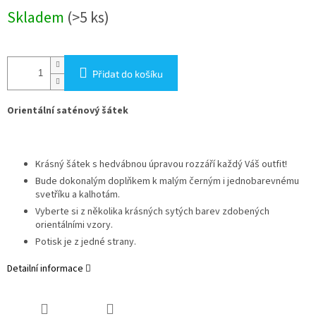
Měrná
Skladem
(>5 ks)
cena:
Přidat do košíku
Orientální saténový šátek
Krásný šátek s hedvábnou úpravou rozzáří každý Váš outfit!
Bude dokonalým doplňkem k malým černým i jednobarevnému
svetříku a kalhotám.
Vyberte si z několika krásných sytých barev zdobených
orientálními vzory.
Potisk je z jedné strany.
Detailní informace