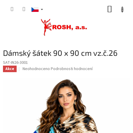
Přejít
NÁKUP
na
obsah
KOŠÍK
Dámský šátek 90 x 90 cm vz.č.26
SAT-IN26-3001
Průměrné
Neohodnoceno
Podrobnosti hodnocení
Akce
hodnocení
produktu
je
0,0
z
5
hvězdiček.