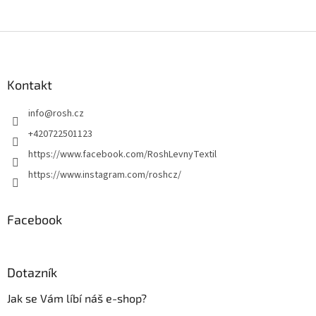
Z
á
p
a
Kontakt
t
info
@
rosh.cz
í
+420722501123
https://www.facebook.com/RoshLevnyTextil
https://www.instagram.com/roshcz/
Facebook
Dotazník
Jak se Vám líbí náš e-shop?