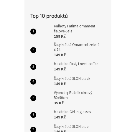
Top 10 produktů
Kalhoty Fatima ornament
fialové-Sale
159 Kč
Šaty krátké Ornament zelené
č.74
149 Kč
Maxitriko First, I need coffee
149 Kč
Šaty krátké SLON black
149 Kč
Výprodej-Ručník okrový
50x90cm
35 Kč
Maxitriko Girl in glasses
149 Kč
Šaty krátké SLON blue
149 Kč