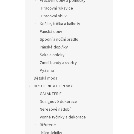
Pracovní obuv a pomůcky
Pracovní rukavice
Pracovní obuv
Košile, trička a kalhoty
Pánská obuv
Spodní a noční prádlo
Pánské doplňky
Saka a obleky
Zimní bundy a svetry
Pyžama
Dětská móda
BIŽUTERIE A DOPLŇKY
GALANTERIE
Designové dekorace
Nerezové nádobí
Vonné tyčinky a dekorace
Bižuterie
Náhrdelníky