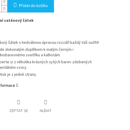
Přidat do košíku
ní saténový šátek
ásný šátek s hedvábnou úpravou rozzáří každý Váš outfit!
de dokonalým doplňkem k malým černým i
dnobarevnému svetříku a kalhotám.
berte si z několika krásných sytých barev zdobených
ientálními vzory.
tisk je z jedné strany.
informace
ZEPTAT SE
HLÍDAT