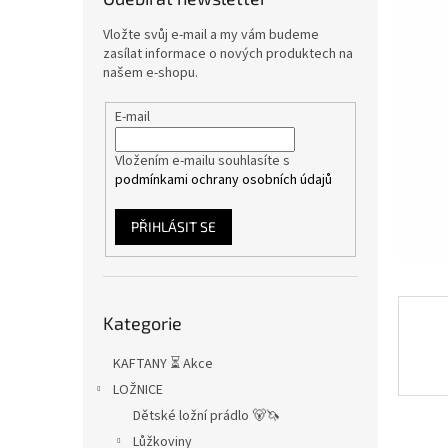
n
e
Vložte svůj e-mail a my vám budeme
l
zasílat informace o nových produktech na
našem e-shopu.
E-mail
Vložením e-mailu souhlasíte s
podmínkami ochrany osobních údajů
PŘIHLÁSIT SE
Přeskočit
Kategorie
kategorie
KAFTANY ⏳ Akce
LOŽNICE
Dětské ložní prádlo 🐻🦄
Lůžkoviny