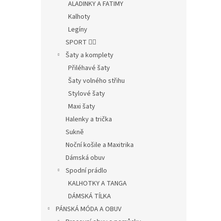
ALADINKY A FATIMY
Kalhoty
Legíny
SPORT 🤸‍♂️
Šaty a komplety
Přiléhavé šaty
Šaty volného střihu
Stylové šaty
Maxi šaty
Halenky a trička
Sukně
Noční košile a Maxitrika
Dámská obuv
Spodní prádlo
KALHOTKY A TANGA
DÁMSKÁ TÍLKA
PÁNSKÁ MÓDA A OBUV