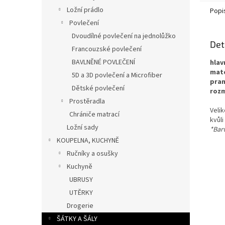
Ložní prádlo
Popi
Povlečení
Dvoudílné povlečení na jednolůžko
Det
Francouzské povlečení
BAVLNĚNÉ POVLEČENÍ
hlav
mate
5D a 3D povlečení a Microfiber
pran
Dětské povlečení
rozm
Prostěradla
Veli
Chrániče matrací
kvůli
Ložní sady
*Barv
KOUPELNA, KUCHYNĚ
Ručníky a osušky
Kuchyně
UBRUSY
UTĚRKY
Drogerie
ŠÁTKY A ŠÁLY