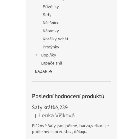
Přívěsky
Sety
Náušnice
Náramky
Korálky Achát
Prstýnky
Doplňky
Lapače snů
BAZAR 🔥
Poslední hodnocení produktů
Šaty krátké,239
Lenka Víšková
|
Hodnocení produktu je 5 z 5 hvězdiček.
Plážové šaty jsou pěkné, barva,velikos je
podle mých představ, děkuji..