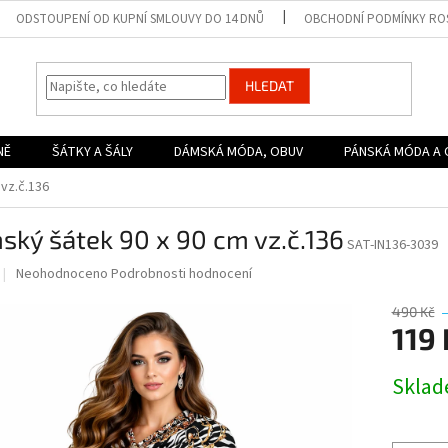
ODSTOUPENÍ OD KUPNÍ SMLOUVY DO 14 DNŮ
OBCHODNÍ PODMÍNKY ROS
HLEDAT
NĚ
ŠÁTKY A ŠÁLY
DÁMSKÁ MÓDA, OBUV
PÁNSKÁ MÓDA A 
vz.č.136
ký šátek 90 x 90 cm vz.č.136
SAT-IN136-3039
Průměrné
Neohodnoceno
Podrobnosti hodnocení
hodnocení
produktu
490 Kč
je
119 
0,0
z
Měrná
Skla
5
cena:
hvězdiček.