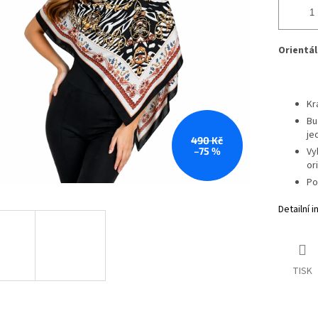
Orientál
Kr
Bu
je
490 Kč
–75 %
Vy
or
Po
Detailní 
TISK