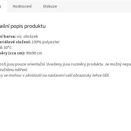
s
Hodnocení
Diskuze
ailní popis produktu
ní barva:
viz. obrázek
riálové složení:
100% polyester
í:
30°C
ěry (cca cm):
90x90 cm
kosti jsou pouze orientační. Uvedeny jsou rozměry produktu. Je možný nepa
 ručnímu měření.
y se mohou v závislosti na nastavení vaší obrazovky lehce lišit.