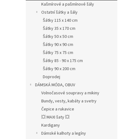
Kašmírové a pašmínové šály
Ostatní šátky a šály
Šátky 115 x 140 cm
Šátky 35 x 170 cm
Šátky 50 x 50 cm
Šátky 90 x 90 cm
Šátky 75 x 75 cm
Šátky 85 - 90 x 175 cm
Šátky 90 x 200 cm
Doprodej
DÁMSKÁ MÓDA, OBUV
Volnočasové soupravy a mikiny
Bundy, vesty, kabáty a svetry
Čepice a rukavice
💥 MAXI šaty 💥
Kardigany
Dámské kalhoty a legíny