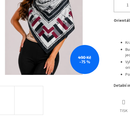
Orientál
Kr
Bu
je
490 Kč
–75 %
Vy
or
Po
Detailní 
TISK