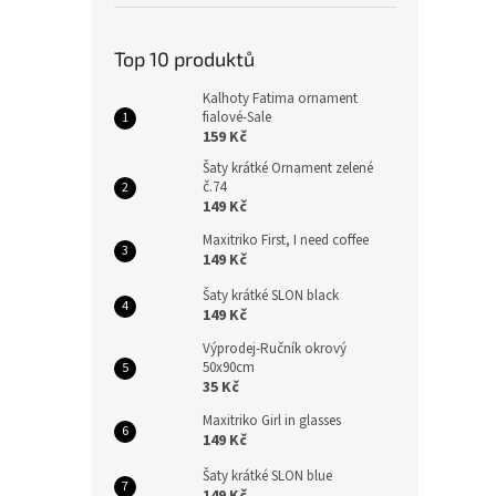
Top 10 produktů
Kalhoty Fatima ornament
fialové-Sale
159 Kč
Šaty krátké Ornament zelené
č.74
149 Kč
Maxitriko First, I need coffee
149 Kč
Šaty krátké SLON black
149 Kč
Výprodej-Ručník okrový
50x90cm
35 Kč
Maxitriko Girl in glasses
149 Kč
Šaty krátké SLON blue
149 Kč