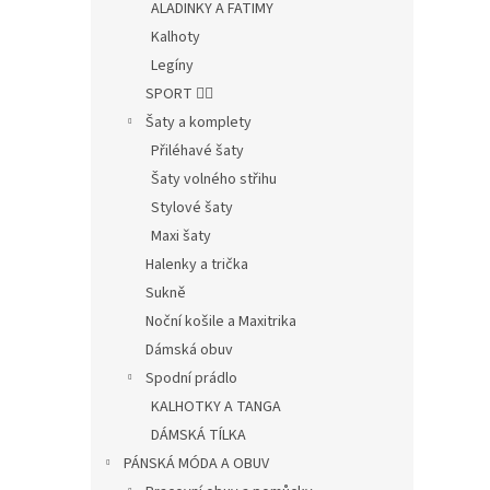
ALADINKY A FATIMY
Kalhoty
Legíny
SPORT 🤸‍♂️
Šaty a komplety
Přiléhavé šaty
Šaty volného střihu
Stylové šaty
Maxi šaty
Halenky a trička
Sukně
Noční košile a Maxitrika
Dámská obuv
Spodní prádlo
KALHOTKY A TANGA
DÁMSKÁ TÍLKA
PÁNSKÁ MÓDA A OBUV