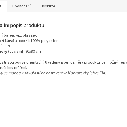
s
Hodnocení
Diskuze
ailní popis produktu
ní barva:
viz. obrázek
riálové složení:
100% polyester
í:
30°C
ěry (cca cm):
90x90 cm
kosti jsou pouze orientační. Uvedeny jsou rozměry produktu. Je možný nepa
 ručnímu měření.
y se mohou v závislosti na nastavení vaší obrazovky lehce lišit.