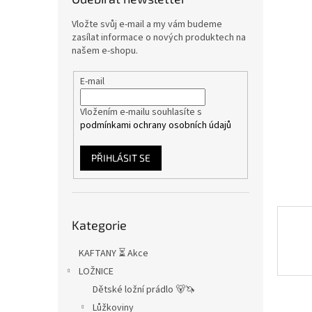
n
e
Vložte svůj e-mail a my vám budeme
l
zasílat informace o nových produktech na
našem e-shopu.
E-mail
Vložením e-mailu souhlasíte s
podmínkami ochrany osobních údajů
PŘIHLÁSIT SE
Přeskočit
Kategorie
kategorie
KAFTANY ⏳ Akce
LOŽNICE
Dětské ložní prádlo 🐻🦄
Lůžkoviny