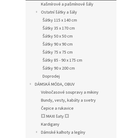
Kašmírové a pašmínové šály
Ostatní šátky a šály
Šátky 115 x 140 cm
Šátky 35 x 170 cm
Šátky 50 x 50 cm
Šátky 90 x 90 cm
Šátky 75 x 75 cm
Šátky 85 - 90 x 175 cm
Šátky 90 x 200 cm
Doprodej
DÁMSKÁ MÓDA, OBUV
Volnočasové soupravy a mikiny
Bundy, vesty, kabáty a svetry
Čepice a rukavice
💥 MAXI šaty 💥
Kardigany
Dámské kalhoty a legíny