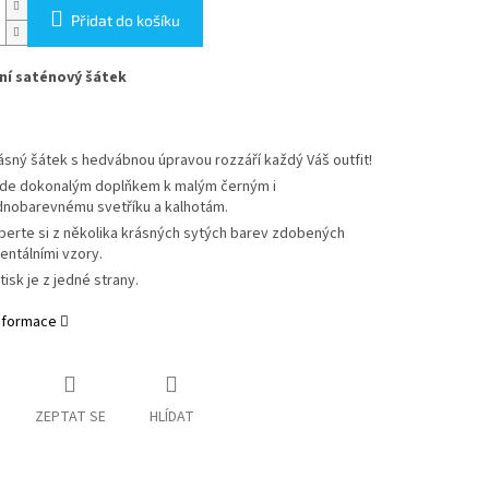
Přidat do košíku
ní saténový šátek
ásný šátek s hedvábnou úpravou rozzáří každý Váš outfit!
de dokonalým doplňkem k malým černým i
dnobarevnému svetříku a kalhotám.
berte si z několika krásných sytých barev zdobených
ientálními vzory.
tisk je z jedné strany.
informace
ZEPTAT SE
HLÍDAT