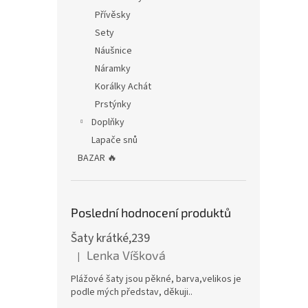
Přívěsky
Sety
Náušnice
Náramky
Korálky Achát
Prstýnky
Doplňky
Lapače snů
BAZAR 🔥
Poslední hodnocení produktů
Šaty krátké,239
Lenka Víšková
|
Hodnocení produktu je 5 z 5 hvězdiček.
Plážové šaty jsou pěkné, barva,velikos je
podle mých představ, děkuji..