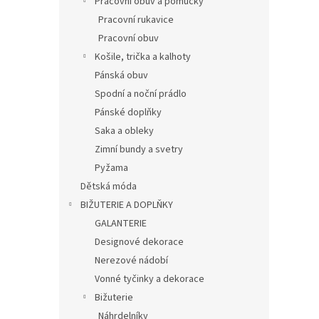
Pracovní obuv a pomůcky
Pracovní rukavice
Pracovní obuv
Košile, trička a kalhoty
Pánská obuv
Spodní a noční prádlo
Pánské doplňky
Saka a obleky
Zimní bundy a svetry
Pyžama
Dětská móda
BIŽUTERIE A DOPLŇKY
GALANTERIE
Designové dekorace
Nerezové nádobí
Vonné tyčinky a dekorace
Bižuterie
Náhrdelníky