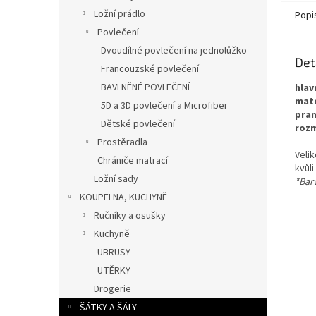
Ložní prádlo
Popi
Povlečení
Dvoudílné povlečení na jednolůžko
Det
Francouzské povlečení
BAVLNĚNÉ POVLEČENÍ
hlav
mate
5D a 3D povlečení a Microfiber
pran
Dětské povlečení
rozm
Prostěradla
Veli
Chrániče matrací
kvůli
Ložní sady
*Barv
KOUPELNA, KUCHYNĚ
Ručníky a osušky
Kuchyně
UBRUSY
UTĚRKY
Drogerie
ŠÁTKY A ŠÁLY