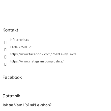
Z
á
p
a
Kontakt
t
info
@
rosh.cz
í
+420722501123
https://www.facebook.com/RoshLevnyTextil
https://www.instagram.com/roshcz/
Facebook
Dotazník
Jak se Vám líbí náš e-shop?