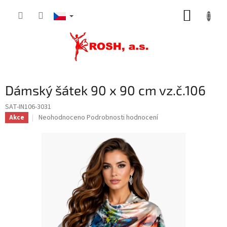
Přejít
NÁKUP
na
obsah
KOŠÍK
Dámský šátek 90 x 90 cm vz.č.106
SAT-IN106-3031
Průměrné
Neohodnoceno
Podrobnosti hodnocení
Akce
hodnocení
produktu
je
0,0
z
5
hvězdiček.