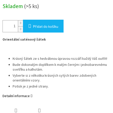
Měrná
Skladem
(>5 ks)
cena:
Přidat do košíku
Orientální saténový šátek
Krásný šátek ze s hedvábnou úpravou rozzáří každý Váš outfit!
Bude dokonalým doplňkem k malým černým i jednobarevnému
svetříku a kalhotám.
Vyberte si z několika krásných sytých barev zdobených
orientálními vzory.
Potisk je z jedné strany.
Detailní informace