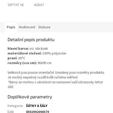
ZEPTAT SE
HLÍDAT
Popis
Hodnocení
Diskuze
Detailní popis produktu
hlavní barva:
viz. obrázek
materiálové složení:
100% polyester
praní:
30°C
rozměry (cca cm):
90x90 cm
Velikosti jsou pouze orientační. Uvedeny jsou rozměry produktu.
Je možný nepatrný rozdíl kvůli ručnímu měření.
*Barvy se mohou v závislosti na nastavení vaší obrazovky lehce
lišit.
Doplňkové parametry
Kategorie
:
ŠÁTKY A ŠÁLY
EAN
:
8592992090579