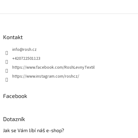
Z
á
p
a
Kontakt
t
info
@
rosh.cz
í
+420722501123
https://www.facebook.com/RoshLevnyTextil
https://www.instagram.com/roshcz/
Facebook
Dotazník
Jak se Vám líbí náš e-shop?