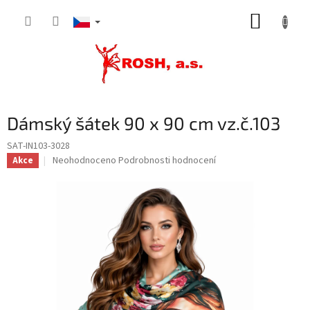
Přejít
NÁKUP
na
obsah
KOŠÍK
Dámský šátek 90 x 90 cm vz.č.103
SAT-IN103-3028
Průměrné
Neohodnoceno
Podrobnosti hodnocení
Akce
hodnocení
produktu
je
0,0
z
5
hvězdiček.