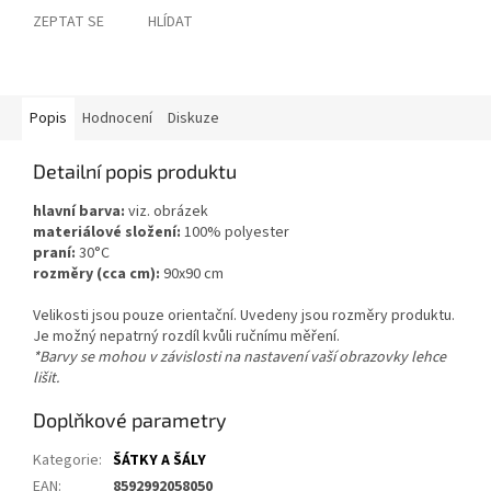
ZEPTAT SE
HLÍDAT
Popis
Hodnocení
Diskuze
Detailní popis produktu
hlavní barva:
viz. obrázek
materiálové složení:
100% polyester
praní:
30°C
rozměry (cca cm):
90x90 cm
Velikosti jsou pouze orientační. Uvedeny jsou rozměry produktu.
Je možný nepatrný rozdíl kvůli ručnímu měření.
*Barvy se mohou v závislosti na nastavení vaší obrazovky lehce
lišit.
Doplňkové parametry
Kategorie
:
ŠÁTKY A ŠÁLY
EAN
:
8592992058050