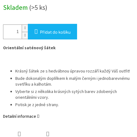
Měrná
Skladem
(>5 ks)
cena:
Přidat do košíku
Orientální saténový šátek
Krásný šátek ze s hedvábnou úpravou rozzáří každý Váš outfit!
Bude dokonalým doplňkem k malým černým i jednobarevnému
svetříku a kalhotám.
Vyberte si z několika krásných sytých barev zdobených
orientálními vzory.
Potisk je z jedné strany.
Detailní informace