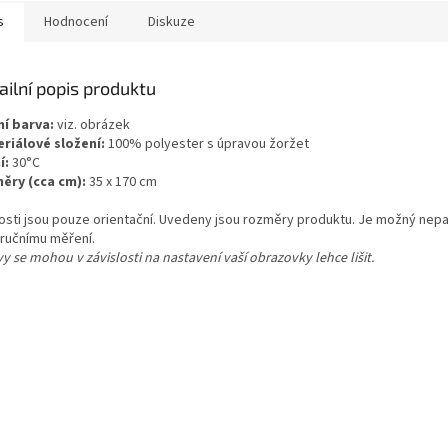
s
Hodnocení
Diskuze
ailní popis produktu
ní barva:
viz. obrázek
riálové složení:
100% polyester s úpravou žoržet
í:
30°C
ěry (cca cm):
35 x 170 cm
kosti jsou pouze orientační. Uvedeny jsou rozměry produktu. Je možný nepa
 ručnímu měření.
y se mohou v závislosti na nastavení vaší obrazovky lehce lišit.