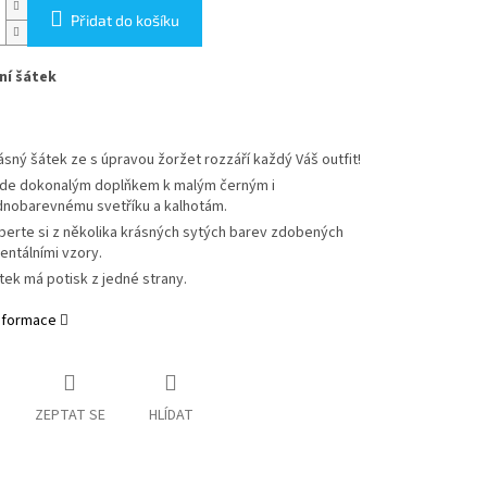
Přidat do košíku
ní šátek
ásný šátek ze s úpravou žoržet rozzáří každý Váš outfit!
de dokonalým doplňkem k malým černým i
dnobarevnému svetříku a kalhotám.
berte si z několika krásných sytých barev zdobených
ientálními vzory.
tek má potisk z jedné strany.
informace
ZEPTAT SE
HLÍDAT