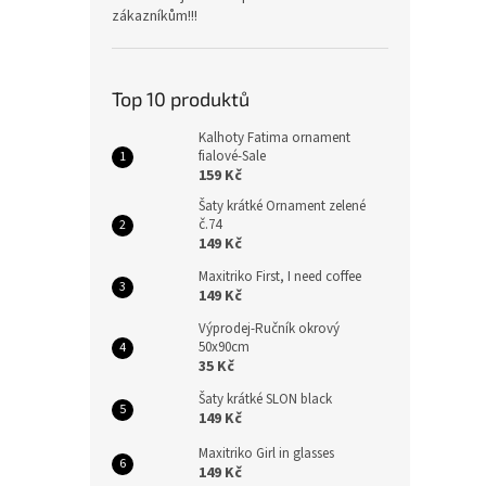
zákazníkům!!!
Top 10 produktů
Kalhoty Fatima ornament
fialové-Sale
159 Kč
Šaty krátké Ornament zelené
č.74
149 Kč
Maxitriko First, I need coffee
149 Kč
Výprodej-Ručník okrový
50x90cm
35 Kč
Šaty krátké SLON black
149 Kč
Maxitriko Girl in glasses
149 Kč