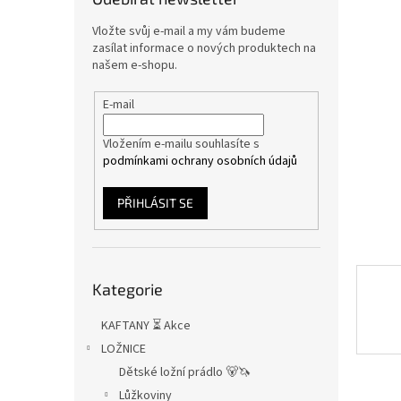
n
e
Vložte svůj e-mail a my vám budeme
l
zasílat informace o nových produktech na
našem e-shopu.
E-mail
Vložením e-mailu souhlasíte s
podmínkami ochrany osobních údajů
PŘIHLÁSIT SE
Přeskočit
Kategorie
kategorie
KAFTANY ⏳ Akce
LOŽNICE
Dětské ložní prádlo 🐻🦄
Lůžkoviny