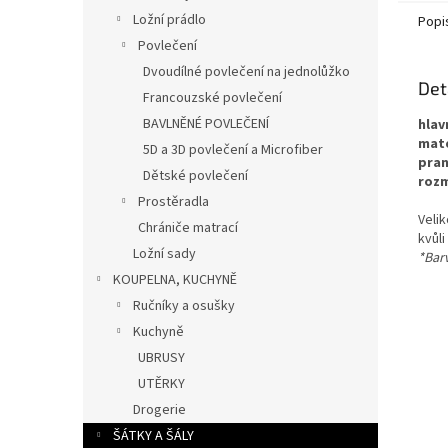
Ložní prádlo
Popi
Povlečení
Dvoudílné povlečení na jednolůžko
Det
Francouzské povlečení
BAVLNĚNÉ POVLEČENÍ
hlav
mate
5D a 3D povlečení a Microfiber
pran
Dětské povlečení
rozm
Prostěradla
Veli
Chrániče matrací
kvůli
Ložní sady
*Barv
KOUPELNA, KUCHYNĚ
Ručníky a osušky
Kuchyně
UBRUSY
UTĚRKY
Drogerie
ŠÁTKY A ŠÁLY