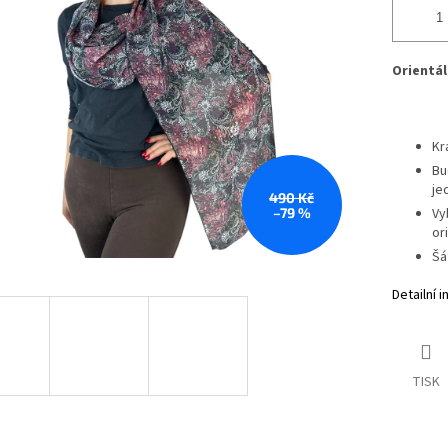
Orientál
Kr
Bu
je
490 Kč
–79 %
Vy
or
Šá
Detailní 
TISK