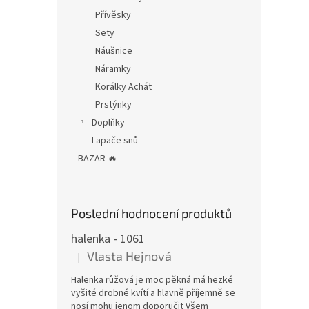
Přívěsky
Sety
Náušnice
Náramky
Korálky Achát
Prstýnky
Doplňky
Lapače snů
BAZAR 🔥
Poslední hodnocení produktů
halenka - 1061
Vlasta Hejnová
|
Hodnocení produktu je 5 z 5 hvězdiček.
Halenka růžová je moc pěkná má hezké
vyšité drobné kvítí a hlavně příjemně se
nosí mohu jenom doporučit Všem