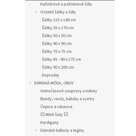
Kašmírové a pašmínové šály
Ostatní šátky a šály
Šátky 115 x 140 cm
Šátky 35 x 170 cm
Šátky 50 x 50 cm
Šátky 90 x 90 cm
Šátky 75 x 75 cm
Šátky 85 - 90 x 175 cm
Šátky 90 x 200 cm
Doprodej
DÁMSKÁ MÓDA, OBUV
Volnočasové soupravy a mikiny
Bundy, vesty, kabáty a svetry
Čepice a rukavice
💥 MAXI šaty 💥
Kardigany
Dámské kalhoty a legíny