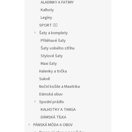
ALADINKY A FATIMY
Kalhoty
Legíny
SPORT 🤸‍♂️
Šaty a komplety
Přiléhavé šaty
Šaty volného střihu
Stylové šaty
Maxi šaty
Halenky a trička
Sukně
Noční košile a Maxitrika
Dámská obuv
Spodní prádlo
KALHOTKY A TANGA
DÁMSKÁ TÍLKA
PÁNSKÁ MÓDA A OBUV