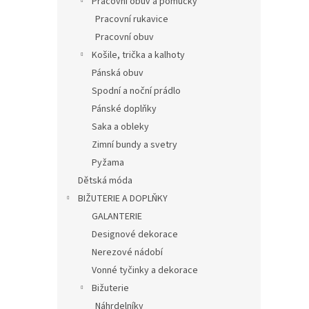
Pracovní obuv a pomůcky
Pracovní rukavice
Pracovní obuv
Košile, trička a kalhoty
Pánská obuv
Spodní a noční prádlo
Pánské doplňky
Saka a obleky
Zimní bundy a svetry
Pyžama
Dětská móda
BIŽUTERIE A DOPLŇKY
GALANTERIE
Designové dekorace
Nerezové nádobí
Vonné tyčinky a dekorace
Bižuterie
Náhrdelníky