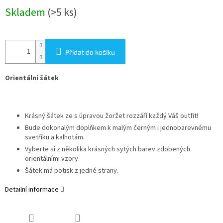
Měrná
Skladem
(>5 ks)
cena:
Přidat do košíku
Orientální šátek
Krásný šátek ze s úpravou žoržet rozzáří každý Váš outfit!
Bude dokonalým doplňkem k malým černým i jednobarevnému
svetříku a kalhotám.
Vyberte si z několika krásných sytých barev zdobených
orientálními vzory.
Šátek má potisk z jedné strany.
Detailní informace