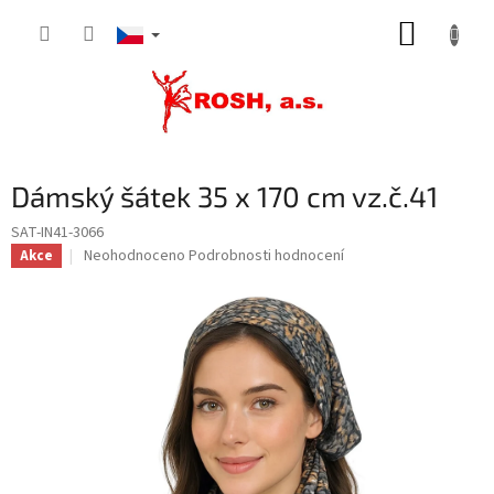
Přejít
NÁKUP
na
obsah
KOŠÍK
Dámský šátek 35 x 170 cm vz.č.41
SAT-IN41-3066
Průměrné
Neohodnoceno
Podrobnosti hodnocení
Akce
hodnocení
produktu
je
0,0
z
5
hvězdiček.