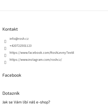
Z
á
p
a
Kontakt
t
info
@
rosh.cz
í
+420722501123
https://www.facebook.com/RoshLevnyTextil
https://www.instagram.com/roshcz/
Facebook
Dotazník
Jak se Vám líbí náš e-shop?