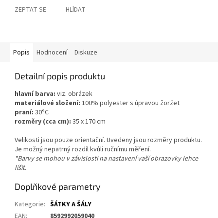
ZEPTAT SE
HLÍDAT
Popis
Hodnocení
Diskuze
Detailní popis produktu
hlavní barva:
viz. obrázek
materiálové složení:
100% polyester s úpravou žoržet
praní:
30°C
rozměry (cca cm):
35 x 170 cm
Velikosti jsou pouze orientační. Uvedeny jsou rozměry produktu.
Je možný nepatrný rozdíl kvůli ručnímu měření.
*Barvy se mohou v závislosti na nastavení vaší obrazovky lehce
lišit.
Doplňkové parametry
Kategorie
:
ŠÁTKY A ŠÁLY
EAN
:
8592992059040