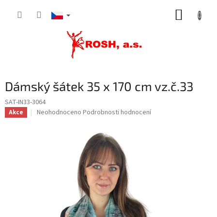
Přejít
NÁKUP
na
obsah
KOŠÍK
Dámský šátek 35 x 170 cm vz.č.33
SAT-IN33-3064
Průměrné
Neohodnoceno
Podrobnosti hodnocení
Akce
hodnocení
produktu
je
0,0
z
5
hvězdiček.