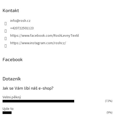
p
a
Kontakt
t
info
@
rosh.cz
í
+420722501123
https://www.facebook.com/RoshLevnyTextil
https://www.instagram.com/roshcz/
Facebook
Dotazník
Jak se Vám líbí náš e-shop?
Velmi pěkný
(72%)
Ujde to
(9%)