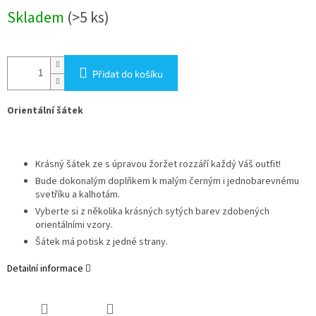
Měrná
Skladem
(>5 ks)
cena:
Přidat do košíku
Orientální šátek
Krásný šátek ze s úpravou žoržet rozzáří každý Váš outfit!
Bude dokonalým doplňkem k malým černým i jednobarevnému
svetříku a kalhotám.
Vyberte si z několika krásných sytých barev zdobených
orientálními vzory.
Šátek má potisk z jedné strany.
Detailní informace