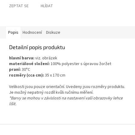
ZEPTAT SE
HLÍDAT
Popis
Hodnocení
Diskuze
Detailní popis produktu
hlavní barva:
viz. obrázek
materiálové složení:
100% polyester s úpravou žoržet
praní:
30°C
rozměry (cca cm):
35 x 170 cm
Velikosti jsou pouze orientační. Uvedeny jsou rozměry produktu.
Je možný nepatrný rozdíl kvůli ručnímu měření.
*Barvy se mohou v závislosti na nastavení vaší obrazovky lehce
lišit.
Z
á