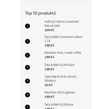
Top 10 produktů
Kalhoty Fatima ornament
fialové-Sale
159 Kč
Šaty krátké Ornament zelené
č.74
149 Kč
Maxitriko First, I need coffee
149 Kč
Šaty krátké SLON black
149 Kč
Výprodej-Ručník okrový
50x90cm
35 Kč
Maxitriko Girl in glasses
149 Kč
Šaty krátké SLON blue
149 Kč