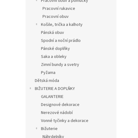
Pracovní obuv a pomůcky
Pracovní rukavice
Pracovní obuv
Košile, trička a kalhoty
Pánská obuv
Spodní a noční prádlo
Pánské doplňky
Saka a obleky
Zimní bundy a svetry
Pyžama
Dětská móda
BIŽUTERIE A DOPLŇKY
GALANTERIE
Designové dekorace
Nerezové nádobí
Vonné tyčinky a dekorace
Bižuterie
Náhrdelníky