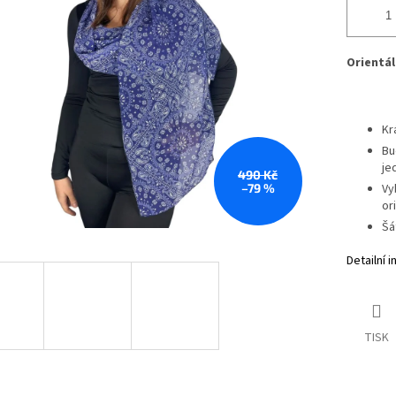
Orientál
Kr
Bu
je
490 Kč
–79 %
Vy
or
Šá
Detailní 
TISK