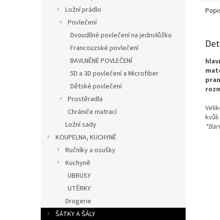
Ložní prádlo
Popi
Povlečení
Dvoudílné povlečení na jednolůžko
Det
Francouzské povlečení
BAVLNĚNÉ POVLEČENÍ
hlav
mate
5D a 3D povlečení a Microfiber
pran
Dětské povlečení
rozm
Prostěradla
Veli
Chrániče matrací
kvůli
Ložní sady
*Barv
KOUPELNA, KUCHYNĚ
Ručníky a osušky
Kuchyně
UBRUSY
UTĚRKY
Drogerie
ŠÁTKY A ŠÁLY