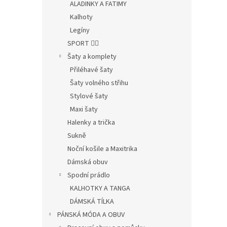
ALADINKY A FATIMY
Kalhoty
Legíny
SPORT 🤸‍♂️
Šaty a komplety
Přiléhavé šaty
Šaty volného střihu
Stylové šaty
Maxi šaty
Halenky a trička
Sukně
Noční košile a Maxitrika
Dámská obuv
Spodní prádlo
KALHOTKY A TANGA
DÁMSKÁ TÍLKA
PÁNSKÁ MÓDA A OBUV