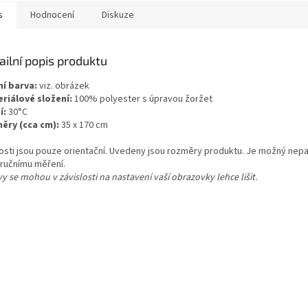
s
Hodnocení
Diskuze
ailní popis produktu
ní barva:
viz. obrázek
riálové složení:
100% polyester s úpravou žoržet
í:
30°C
ěry (cca cm):
35 x 170 cm
kosti jsou pouze orientační. Uvedeny jsou rozměry produktu. Je možný nepa
 ručnímu měření.
y se mohou v závislosti na nastavení vaší obrazovky lehce lišit.