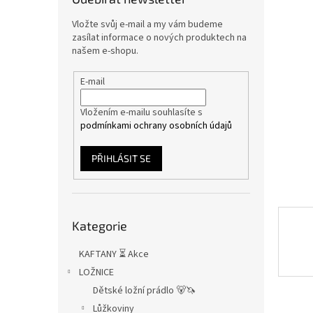
n
e
Vložte svůj e-mail a my vám budeme
l
zasílat informace o nových produktech na
našem e-shopu.
E-mail
Vložením e-mailu souhlasíte s
podmínkami ochrany osobních údajů
PŘIHLÁSIT SE
Přeskočit
Kategorie
kategorie
KAFTANY ⏳ Akce
LOŽNICE
Dětské ložní prádlo 🐻🦄
Lůžkoviny