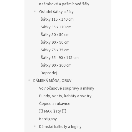
Kašmírové a pašmínové šály
Ostatní šátky a šály
Šátky 115 x 140 cm
Šátky 35 x 170 cm
Šátky 50 x 50 cm
Šátky 90 x 90 cm
Šátky 75 x 75 cm
Šátky 85 - 90 x 175 cm
Šátky 90 x 200 cm
Doprodej
DÁMSKÁ MÓDA, OBUV
Volnočasové soupravy a mikiny
Bundy, vesty, kabáty a svetry
Čepice a rukavice
💥 MAXI šaty 💥
Kardigany
Dámské kalhoty a legíny