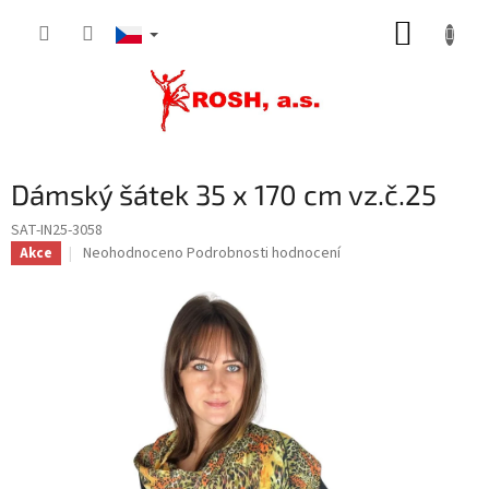
Přejít
NÁKUP
na
obsah
KOŠÍK
Dámský šátek 35 x 170 cm vz.č.25
SAT-IN25-3058
Průměrné
Neohodnoceno
Podrobnosti hodnocení
Akce
hodnocení
produktu
je
0,0
z
5
hvězdiček.