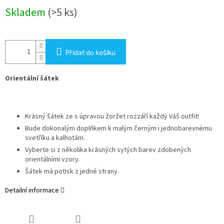
Měrná
Skladem
(>5 ks)
cena:
Přidat do košíku
Orientální šátek
Krásný šátek ze s úpravou žoržet rozzáří každý Váš outfit!
Bude dokonalým doplňkem k malým černým i jednobarevnému
svetříku a kalhotám.
Vyberte si z několika krásných sytých barev zdobených
orientálními vzory.
Šátek má potisk z jedné strany.
Detailní informace