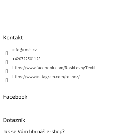
Z
á
p
a
Kontakt
t
info
@
rosh.cz
í
+420722501123
https://www.facebook.com/RoshLevnyTextil
https://www.instagram.com/roshcz/
Facebook
Dotazník
Jak se Vám líbí náš e-shop?