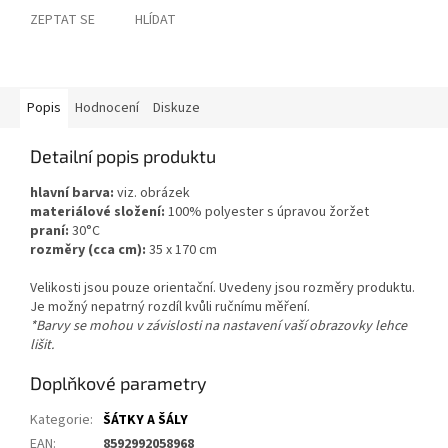
ZEPTAT SE
HLÍDAT
Popis
Hodnocení
Diskuze
Detailní popis produktu
hlavní barva:
viz. obrázek
materiálové složení:
100% polyester s úpravou žoržet
praní:
30°C
rozměry (cca cm):
35 x 170 cm
Velikosti jsou pouze orientační. Uvedeny jsou rozměry produktu.
Je možný nepatrný rozdíl kvůli ručnímu měření.
*Barvy se mohou v závislosti na nastavení vaší obrazovky lehce
lišit.
Doplňkové parametry
Kategorie
:
ŠÁTKY A ŠÁLY
EAN
:
8592992058968