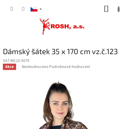
Přejít
NÁKUP
na
obsah
KOŠÍK
Dámský šátek 35 x 170 cm vz.č.123
SAT-IN123-3079
Průměrné
Neohodnoceno
Podrobnosti hodnocení
Akce
hodnocení
produktu
je
0,0
z
5
hvězdiček.