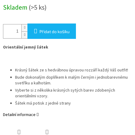
Měrná
Skladem
(>5 ks)
cena:
Přidat do košíku
Orientální jemný šátek
Krásný šátek ze s hedvábnou úpravou rozzáří každý Váš outfit!
Bude dokonalým doplňkem k malým černým i jednobarevnému
svetříku a kalhotám.
Vyberte si z několika krásných sytých barev zdobených
orientálními vzory.
Šátek má potisk z jedné strany
Detailní informace