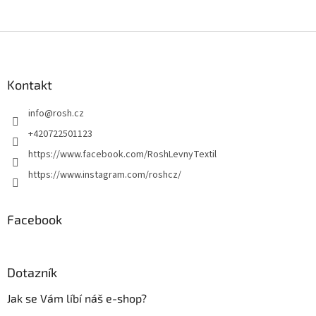
Z
á
p
a
Kontakt
t
info
@
rosh.cz
í
+420722501123
https://www.facebook.com/RoshLevnyTextil
https://www.instagram.com/roshcz/
Facebook
Dotazník
Jak se Vám líbí náš e-shop?