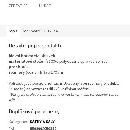
ZEPTAT SE
HLÍDAT
Popis
Hodnocení
Diskuze
Detailní popis produktu
hlavní barva:
viz. obrázek
materiálové složení:
100% polyester s úpravou žoržet
praní:
30°C
rozměry (cca cm):
35 x 170 cm
Velikosti jsou pouze orientační. Uvedeny jsou rozměry produktu.
Je možný nepatrný rozdíl kvůli ručnímu měření.
*Barvy se mohou v závislosti na nastavení vaší obrazovky lehce
lišit.
Doplňkové parametry
Kategorie
:
ŠÁTKY A ŠÁLY
EAN
:
8592992059170