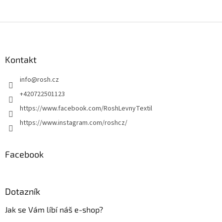
Z
á
p
a
Kontakt
t
info
@
rosh.cz
í
+420722501123
https://www.facebook.com/RoshLevnyTextil
https://www.instagram.com/roshcz/
Facebook
Dotazník
Jak se Vám líbí náš e-shop?