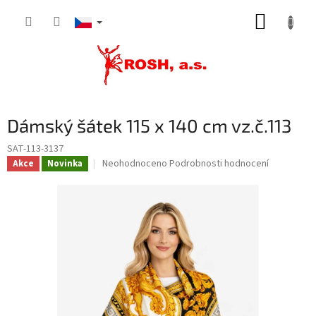
Přejít
NÁKUP
na
obsah
KOŠÍK
Dámský šátek 115 x 140 cm vz.č.113
SAT-113-3137
Průměrné
Neohodnoceno
Podrobnosti hodnocení
Akce
Novinka
hodnocení
produktu
je
0,0
z
5
hvězdiček.