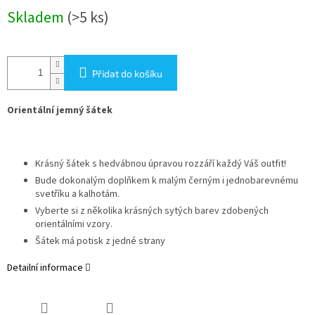
Měrná
Skladem
(>5 ks)
cena:
Přidat do košíku
Orientální jemný šátek
Krásný šátek s hedvábnou úpravou rozzáří každý Váš outfit!
Bude dokonalým doplňkem k malým černým i jednobarevnému
svetříku a kalhotám.
Vyberte si z několika krásných sytých barev zdobených
orientálními vzory.
Šátek má potisk z jedné strany
Detailní informace