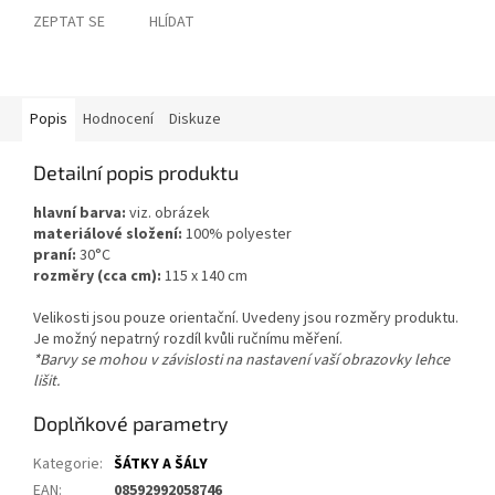
ZEPTAT SE
HLÍDAT
Popis
Hodnocení
Diskuze
Detailní popis produktu
hlavní barva:
viz. obrázek
materiálové složení:
100% polyester
praní:
30°C
rozměry (cca cm):
115 x 140 cm
Velikosti jsou pouze orientační. Uvedeny jsou rozměry produktu.
Je možný nepatrný rozdíl kvůli ručnímu měření.
*Barvy se mohou v závislosti na nastavení vaší obrazovky lehce
lišit.
Doplňkové parametry
Kategorie
:
ŠÁTKY A ŠÁLY
EAN
:
08592992058746