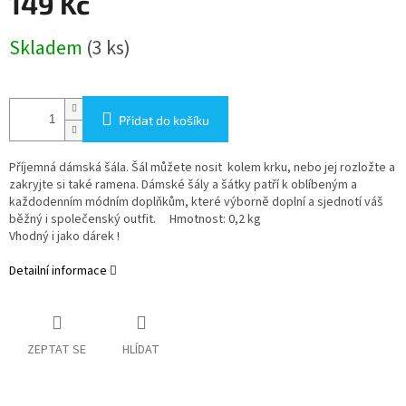
149 Kč
Měrná
Skladem
(3 ks)
cena:
Přidat do košíku
Příjemná dámská šála. Šál můžete nosit kolem krku, nebo jej rozložte a
zakryjte si také ramena. Dámské šály a šátky patří k oblíbeným a
každodenním módním doplňkům, které výborně doplní a sjednotí váš
běžný i společenský outfit. Hmotnost: 0,2 kg
Vhodný i jako dárek !
Detailní informace
ZEPTAT SE
HLÍDAT