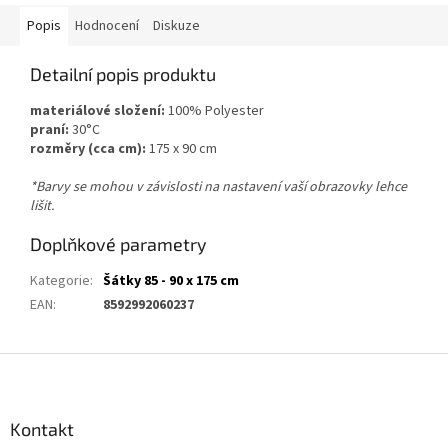
Popis
Hodnocení
Diskuze
Detailní popis produktu
materiálové složení:
100% Polyester
praní:
30°C
rozměry (cca cm):
175 x 90 cm
*Barvy se mohou v závislosti na nastavení vaší obrazovky lehce
lišit.
Doplňkové parametry
Kategorie
:
Šátky 85 - 90 x 175 cm
EAN
:
8592992060237
Z
á
p
a
Kontakt