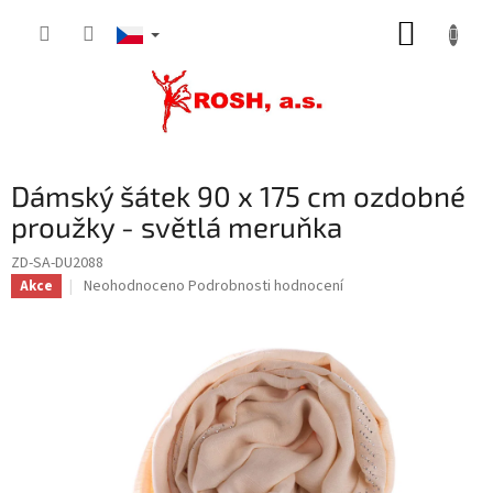
Přejít
NÁKUP
na
obsah
KOŠÍK
Dámský šátek 90 x 175 cm ozdobné
proužky - světlá meruňka
ZD-SA-DU2088
Průměrné
Neohodnoceno
Podrobnosti hodnocení
Akce
hodnocení
produktu
je
0,0
z
5
hvězdiček.