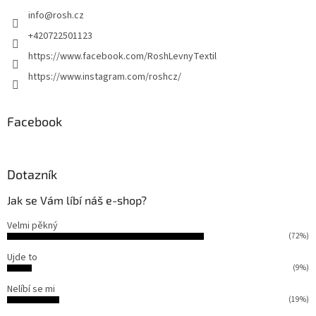
t
info
@
rosh.cz
í
+420722501123
https://www.facebook.com/RoshLevnyTextil
https://www.instagram.com/roshcz/
Facebook
Dotazník
Jak se Vám líbí náš e-shop?
Velmi pěkný
(72%)
Ujde to
(9%)
Nelíbí se mi
(19%)