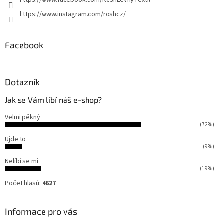
https://www.facebook.com/RoshLevnyTextil
https://www.instagram.com/roshcz/
Facebook
Dotazník
Jak se Vám líbí náš e-shop?
Velmi pěkný
(72%)
Ujde to
(9%)
Nelíbí se mi
(19%)
Počet hlasů:
4627
Informace pro vás