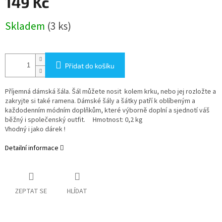
149 Kč
Měrná
Skladem
(3 ks)
cena:
Přidat do košíku
Příjemná dámská šála. Šál můžete nosit kolem krku, nebo jej rozložte a
zakryjte si také ramena. Dámské šály a šátky patří k oblíbeným a
každodenním módním doplňkům, které výborně doplní a sjednotí váš
běžný i společenský outfit. Hmotnost: 0,2 kg
Vhodný i jako dárek !
Detailní informace
ZEPTAT SE
HLÍDAT