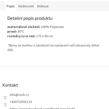
Popis
Hodnocení
Diskuze
Detailní popis produktu
materiálové složení:
100% Polyester
praní:
30°C
rozměry (cca cm):
175 x 90 cm
*Barvy se mohou v závislosti na nastavení vaší obrazovky lehce
lišit.
Z
á
p
a
Kontakt
t
info
@
rosh.cz
í
+420722501123