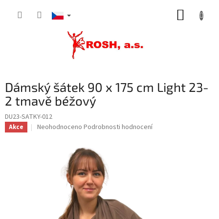
Přejít
NÁKUP
na
obsah
KOŠÍK
Dámský šátek 90 x 175 cm Light 23-
2 tmavě béžový
DU23-SATKY-012
Průměrné
Neohodnoceno
Podrobnosti hodnocení
Akce
hodnocení
produktu
je
0,0
z
5
hvězdiček.