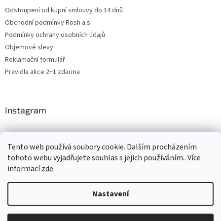
Odstoupení od kupní smlouvy do 14 dnů
Obchodní podmínky Rosh a.s.
Podmínky ochrany osobních údajů
Objemové slevy
Reklamační formulář
Pravidla akce 2+1 zdarma
Instagram
Tento web používá soubory cookie. Dalším procházením
Levne4you.cz
CARDAMON
Online Magazín
tohoto webu vyjadřujete souhlas s jejich používáním.. Více
informací
zde
.
Nastavení
Vytvořil Shoptet