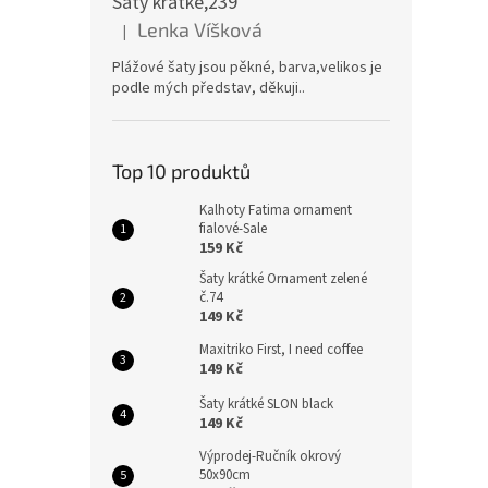
Šaty krátké,239
Lenka Víšková
|
Hodnocení produktu je 5 z 5 hvězdiček.
Plážové šaty jsou pěkné, barva,velikos je
podle mých představ, děkuji..
Top 10 produktů
Kalhoty Fatima ornament
fialové-Sale
159 Kč
Šaty krátké Ornament zelené
č.74
149 Kč
Maxitriko First, I need coffee
149 Kč
Šaty krátké SLON black
149 Kč
Výprodej-Ručník okrový
50x90cm