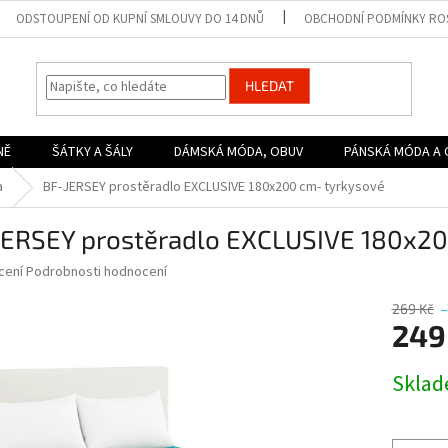
ODSTOUPENÍ OD KUPNÍ SMLOUVY DO 14 DNŮ
OBCHODNÍ PODMÍNKY ROS
HLEDAT
NĚ
ŠÁTKY A ŠÁLY
DÁMSKÁ MÓDA, OBUV
PÁNSKÁ MÓDA A 
a
BF-JERSEY prostěradlo EXCLUSIVE 180x200 cm- tyrkysové
JERSEY prostěradlo EXCLUSIVE 180x20
né
cení
Podrobnosti hodnocení
ní
u
269 Kč
–
249
Měrná
Skla
cena:
ek.