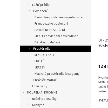
Ložní prádlo
Povlečení
Dvoudílné povlečení na jednolůžko
Francouzské povlečení
BAVLNĚNÉ POVLEČENÍ
5D a 3D povlečení a Microfiber
BF-O
Dětské povlečení
70x1
Prostěradla
MIKRO FLANEL
Průmě
hodno
FROTÉ
produ
129 
JERSEY
je
Klasické prostěradlo bez gumy
5,0
Kvalit
z
Chrániče matrací
MONTR
5
Ložní sady
100% 
hvězdi
sobě o
KOUPELNA, KUCHYNĚ
materi
Ručníky a osušky
savost
SVĚTL
Kuchyně
barvá