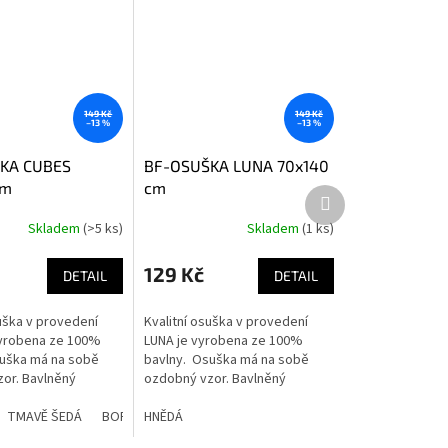
149 Kč
149 Kč
–13 %
–13 %
KA CUBES
BF-OSUŠKA LUNA 70x140
cm
cm
Další
produkt
Skladem
(>5 ks)
Skladem
(1 ks)
129 Kč
DETAIL
DETAIL
suška v provedení
Kvalitní osuška v provedení
vyrobena ze 100%
LUNA je vyrobena ze 100%
uška má na sobě
bavlny. Osuška má na sobě
or. Bavlněný
ozdobný vzor. Bavlněný
jišťuje velmi dobrou
materiál zajišťuje velmi dobrou
ostání ve více
TMAVĚ RŮŽOVÁ
TMAVĚ ŠEDÁ
BORDÓ
savost. K dostání ve více
HNĚDÁ
SVĚTLE ŠEDÁ
TMAVĚ MODRÁ
barvách....