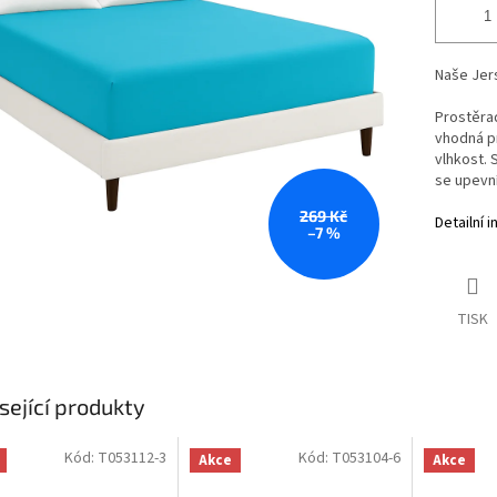
Naše Jers
Prostěrad
vhodná pr
vlhkost. 
se upevní
269 Kč
Detailní 
–7 %
TISK
sející produkty
Kód:
T053112-3
Kód:
T053104-6
Akce
Akce