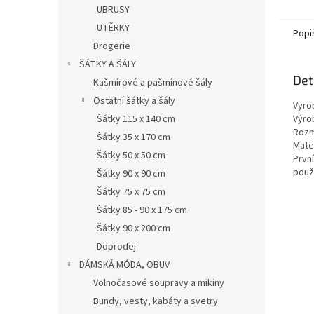
UBRUSY
UTĚRKY
Popi
Drogerie
ŠÁTKY A ŠÁLY
Det
Kašmírové a pašmínové šály
Ostatní šátky a šály
Vyro
Šátky 115 x 140 cm
Výro
Roz
Šátky 35 x 170 cm
Mater
Šátky 50 x 50 cm
První
použi
Šátky 90 x 90 cm
Šátky 75 x 75 cm
Šátky 85 - 90 x 175 cm
Šátky 90 x 200 cm
Doprodej
DÁMSKÁ MÓDA, OBUV
Volnočasové soupravy a mikiny
Bundy, vesty, kabáty a svetry