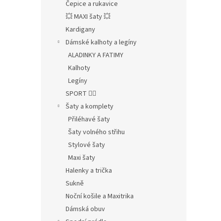
Čepice a rukavice
💥 MAXI šaty 💥
Kardigany
Dámské kalhoty a legíny
ALADINKY A FATIMY
Kalhoty
Legíny
SPORT 🤸‍♂️
Šaty a komplety
Přiléhavé šaty
Šaty volného střihu
Stylové šaty
Maxi šaty
Halenky a trička
Sukně
Noční košile a Maxitrika
Dámská obuv