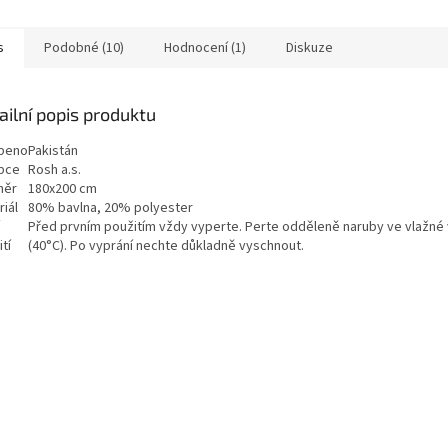
s
Podobné (10)
Hodnocení (1)
Diskuze
ailní popis produktu
beno
Pakistán
bce
Rosh a.s.
měr
180x200 cm
iál
80% bavlna, 20% polyester
Před prvním použitím vždy vyperte. Perte odděleně naruby ve vlažné
tí
(40°C). Po vyprání nechte důkladně vyschnout.