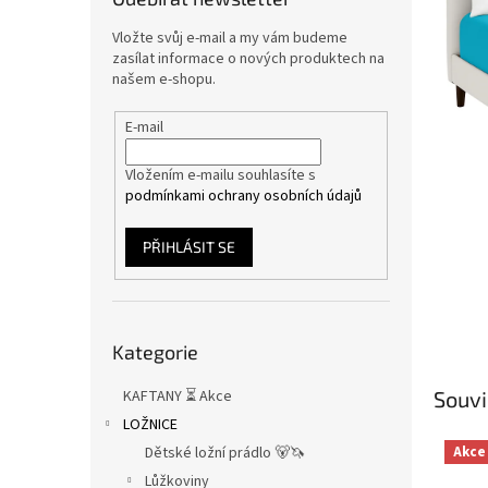
n
e
Vložte svůj e-mail a my vám budeme
l
zasílat informace o nových produktech na
našem e-shopu.
E-mail
Vložením e-mailu souhlasíte s
podmínkami ochrany osobních údajů
PŘIHLÁSIT SE
Přeskočit
Kategorie
kategorie
KAFTANY ⏳ Akce
Souvi
LOŽNICE
Akce
Dětské ložní prádlo 🐻🦄
Lůžkoviny