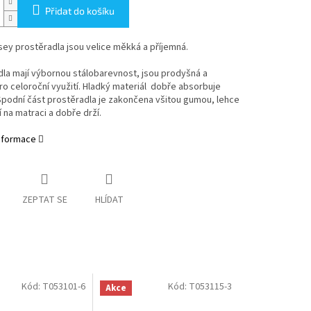
Přidat do košíku
ey prostěradla jsou velice měkká a příjemná.
la mají výbornou stálobarevnost, jsou prodyšná a
o celoroční využití. Hladký materiál dobře absorbuje
Spodní část prostěradla je zakončena všitou gumou, lehce
 na matraci a dobře drží.
informace
ZEPTAT SE
HLÍDAT
Kód:
T053101-6
Kód:
T053115-3
Akce