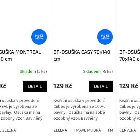
149 Kč
149 Kč
–13 %
–13 %
SUŠKA MONTREAL
BF-OSUŠKA EASY 70x140
BF-OSUŠ
40 cm
cm
70x140 
Skladem
(1 ks)
Skladem
(>5 ks)
rné
Průměrné
Průměrné
cení
hodnocení
hodnocení
ktu
produktu
produktu
Kč
129 Kč
129 Kč
DETAIL
DETAIL
je
je
5,0
5,0
ní osuška v provedení
Kvalitní osuška v provedení
Kvalitní o
z
z
EAL je vyrobena ze
Cubes je vyrobena ze 100%
Cubes je 
5
5
bavlny. Osuška má na
bavlny. Osuška má na sobě
bavlny. Os
ček.
hvězdiček.
hvězdiček.
zdobný vzor. Bavlněný
ozdobný vzor. Bavlněný
ozdobný vz
ál zajišťuje velmi dobrou
materiál zajišťuje velmi dobrou
materiál za
. K dostání ve více
E ZELENÁ
savost. K dostání ve více
ZELENÁ
TMAVĚ MODRÁ
TMAVĚ ZELENÁ
savost. K d
ČERVENÁ
ch.
barvách.
barvách.