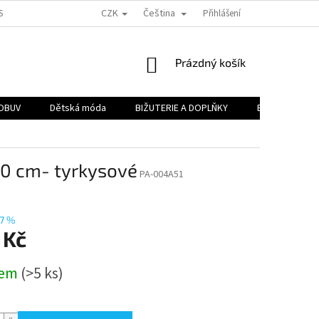
CZK
Čeština
H A.S.
PODMÍNKY OCHRANY OSOBNÍCH ÚDAJŮ
Přihlášení
OBJEMOVÉ SLEVY
NÁKUPNÍ
Prázdný košík
KOŠÍK
OBUV
Dětská móda
BIŽUTERIE A DOPLŇKY
BAZAR 🔥
0 cm- tyrkysové
PA-004A51
7 %
 Kč
dem
(>5 ks)