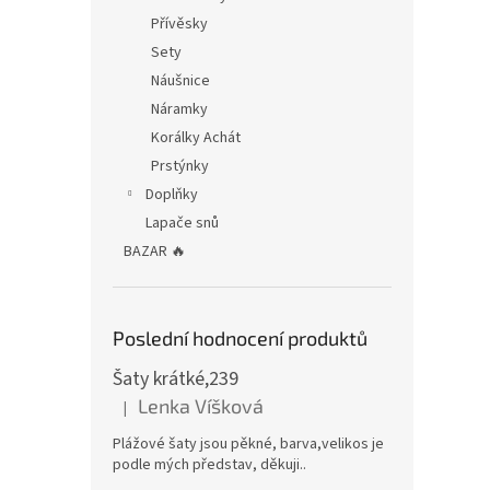
Přívěsky
Sety
Náušnice
Náramky
Korálky Achát
Prstýnky
Doplňky
Lapače snů
BAZAR 🔥
Poslední hodnocení produktů
Šaty krátké,239
Lenka Víšková
|
Hodnocení produktu je 5 z 5 hvězdiček.
Plážové šaty jsou pěkné, barva,velikos je
podle mých představ, děkuji..