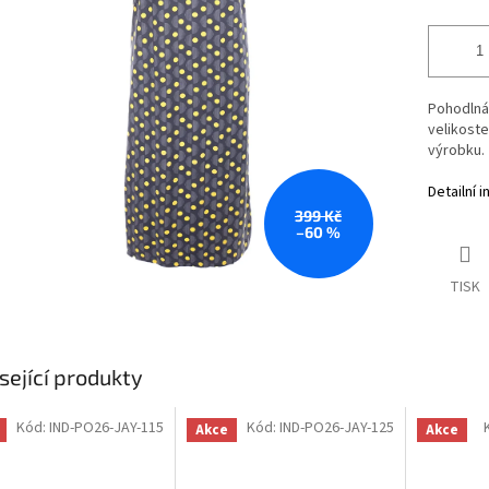
Pohodlná
velikoste
výrobku.
Detailní 
399 Kč
–60 %
TISK
sející produkty
Kód:
IND-PO26-JAY-115
Kód:
IND-PO26-JAY-125
Akce
Akce