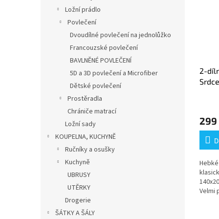
Ložní prádlo
Povlečení
Dvoudílné povlečení na jednolůžko
Francouzské povlečení
BAVLNĚNÉ POVLEČENÍ
2-díl
5D a 3D povlečení a Microfiber
Srdce
Dětské povlečení
Prostěradla
Chrániče matrací
299
Ložní sady
KOUPELNA, KUCHYNĚ
D
Ručníky a osušky
Kuchyně
Hebké 
klasic
UBRUSY
140x20
UTĚRKY
Velmi 
Drogerie
povle
ŠÁTKY A ŠÁLY