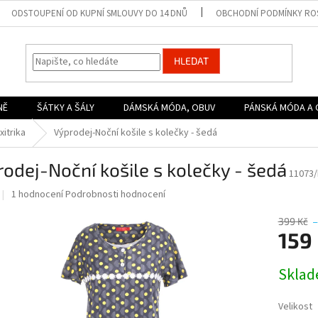
ODSTOUPENÍ OD KUPNÍ SMLOUVY DO 14 DNŮ
OBCHODNÍ PODMÍNKY ROS
HLEDAT
NĚ
ŠÁTKY A ŠÁLY
DÁMSKÁ MÓDA, OBUV
PÁNSKÁ MÓDA A 
xitrika
Výprodej-Noční košile s kolečky - šedá
odej-Noční košile s kolečky - šedá
11073
Průměrné
1 hodnocení
Podrobnosti hodnocení
hodnocení
produktu
399 Kč
–
je
159
5,0
z
Měrná
Skla
5
cena:
hvězdiček.
Velikost