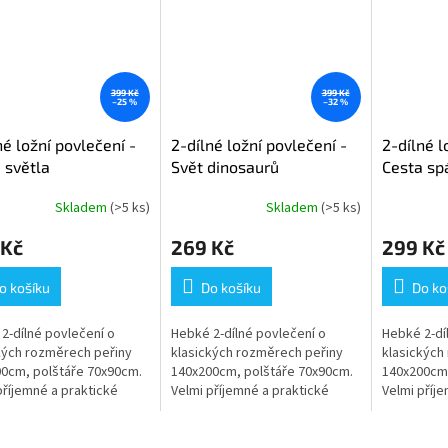
399 Kč
399 Kč
–25 %
–32 %
né ložní povlečení -
2-dílné ložní povlečení -
2-dílné l
 světla
Svět dinosaurů
Cesta sp
Skladem
(>5 ks)
Skladem
(>5 ks)
 Kč
269 Kč
299 Kč
o košíku
Do košíku
Do ko
2-dílné povlečení o
Hebké 2-dílné povlečení o
Hebké 2-dí
kých rozměrech peřiny
klasických rozměrech peřiny
klasických
0cm, polštáře 70x90cm.
140x200cm, polštáře 70x90cm.
140x200cm,
příjemné a praktické
Velmi příjemné a praktické
Velmi příj
čení s krásným vzorem.
povlečení s krásným vzorem.
povlečení