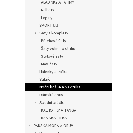
ALADINKY A FATIMY
Kalhoty
Legíny
SPORT 🤸‍♂️
Šaty a komplety
Přiléhavé šaty
Šaty volného střihu
Stylové šaty
Maxi šaty
Halenky a trička
Sukně
Noční košile a Maxitrika
Dámská obuv
Spodní prádlo
KALHOTKY A TANGA
DÁMSKÁ TÍLKA
PÁNSKÁ MÓDA A OBUV