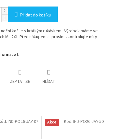
Přidat do košíku
 noční košile s krátkým rukávkem. Výrobek máme ve
ch M - 2XL. Před nákupem si prosím zkontrolujte míry
informace
ZEPTAT SE
HLÍDAT
Kód:
IND-PO26-JAY-87
Kód:
IND-PO26-JAY-50
Akce