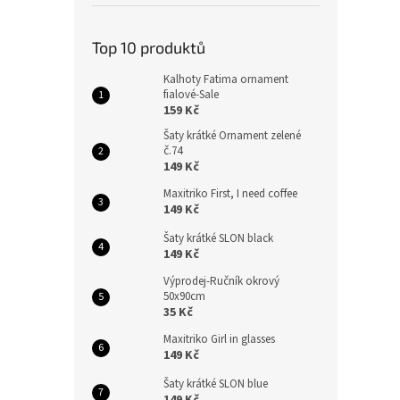
Top 10 produktů
Kalhoty Fatima ornament
fialové-Sale
159 Kč
Šaty krátké Ornament zelené
č.74
149 Kč
Maxitriko First, I need coffee
149 Kč
Šaty krátké SLON black
149 Kč
Výprodej-Ručník okrový
50x90cm
35 Kč
Maxitriko Girl in glasses
149 Kč
Šaty krátké SLON blue
149 Kč