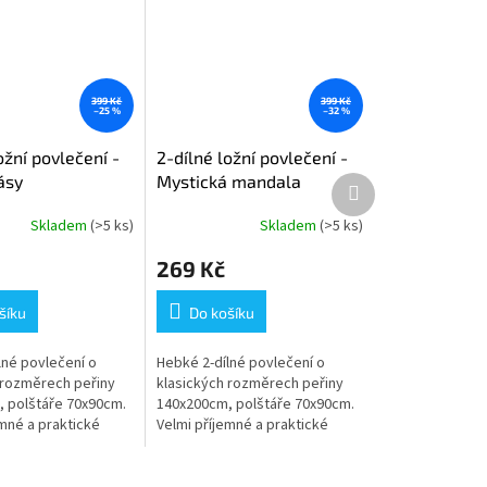
399 Kč
399 Kč
–25 %
–32 %
ožní povlečení -
2-dílné ložní povlečení -
ásy
Mystická mandala
Další
produkt
Skladem
(>5 ks)
Skladem
(>5 ks)
269 Kč
šíku
Do košíku
lné povlečení o
Hebké 2-dílné povlečení o
 rozměrech peřiny
klasických rozměrech peřiny
 polštáře 70x90cm.
140x200cm, polštáře 70x90cm.
emné a praktické
Velmi příjemné a praktické
 s krásným vzorem.
povlečení s krásným vzorem.