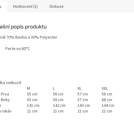
s
Hodnocení (1)
Diskuze
ailní popis produktu
iál
70% Bavlna a 30% Polyester
Perte na 60°C
ka velikostí
M
L
XL
XXL
 Prsa
55 cm
56 cm
57 cm
58 cm
a Boky
55 cm
56 cm
57 cm
68 cm
a
141 cm
142 cm
143 cm
144 cm
a rukáv
21 cm
21 cm
21 cm
21 cm