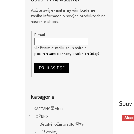
n
e
Vložte svůj e-mail a my vám budeme
l
zasílat informace o nových produktech na
našem e-shopu.
E-mail
Vložením e-mailu souhlasíte s
podmínkami ochrany osobních údajů
PŘIHLÁSIT SE
Přeskočit
Kategorie
kategorie
Souvi
KAFTANY ⏳ Akce
LOŽNICE
Akce
Dětské ložní prádlo 🐻🦄
Lůžkoviny