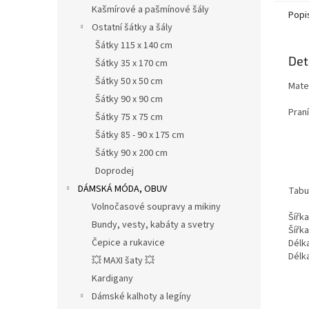
Kašmírové a pašmínové šály
Popi
Ostatní šátky a šály
Šátky 115 x 140 cm
Det
Šátky 35 x 170 cm
Šátky 50 x 50 cm
Mater
Šátky 90 x 90 cm
Praní
Šátky 75 x 75 cm
Šátky 85 - 90 x 175 cm
Šátky 90 x 200 cm
Doprodej
DÁMSKÁ MÓDA, OBUV
Tabul
Volnočasové soupravy a mikiny
Šířka
Bundy, vesty, kabáty a svetry
Šířk
Čepice a rukavice
Délk
Délk
💥 MAXI šaty 💥
Kardigany
Dámské kalhoty a legíny