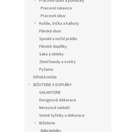
Pracovní obuv a pomůcky
Pracovní rukavice
Pracovní obuv
Košile, trička a kalhoty
Pánská obuv
Spodní a noční prádlo
Pánské doplňky
Saka a obleky
Zimní bundy a svetry
Pyžama
Dětská móda
BIŽUTERIE A DOPLŇKY
GALANTERIE
Designové dekorace
Nerezové nádobí
Vonné tyčinky a dekorace
Bižuterie
Náhrdelníky