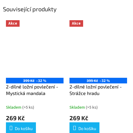
Související produkty
Akce
Akce
399 Kč
–32 %
399 Kč
–32 %
2-dílné ložní povlečení -
2-dílné ložní povlečení -
Mystická mandala
Strážce hradu
Skladem
(>5 ks)
Skladem
(>5 ks)
269 Kč
269 Kč
Do košíku
Do košíku