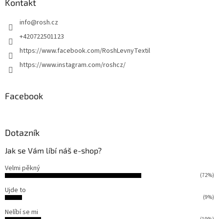
a
Kontakt
t
info
@
rosh.cz
í
+420722501123
https://www.facebook.com/RoshLevnyTextil
https://www.instagram.com/roshcz/
Facebook
Dotazník
Jak se Vám líbí náš e-shop?
Velmi pěkný
(72%)
Ujde to
(9%)
Nelíbí se mi