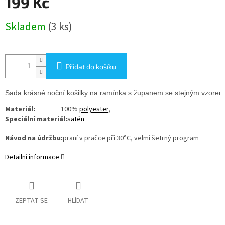
199 Kč
Měrná
Skladem
(3 ks)
cena:
Přidat do košíku
Sada krásné noční košilky na ramínka s županem se stejným vzorem. R
Materiál:
100%
polyester
,
Speciální materiál:
satén
Návod na údržbu:
praní v pračce při 30°C, velmi šetrný program
Detailní informace
ZEPTAT SE
HLÍDAT