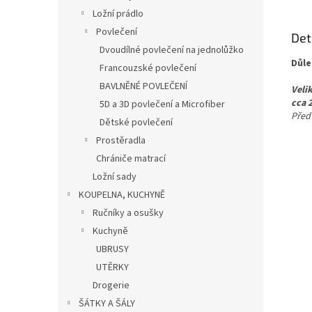
Ložní prádlo
Povlečení
Det
Dvoudílné povlečení na jednolůžko
Důle
Francouzské povlečení
BAVLNĚNÉ POVLEČENÍ
Veli
cca 
5D a 3D povlečení a Microfiber
Před
Dětské povlečení
Prostěradla
Chrániče matrací
Ložní sady
KOUPELNA, KUCHYNĚ
Ručníky a osušky
Kuchyně
UBRUSY
UTĚRKY
Drogerie
ŠÁTKY A ŠÁLY