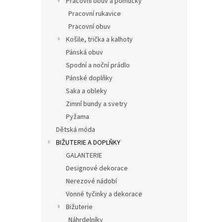
Pracovní obuv a pomůcky
Pracovní rukavice
Pracovní obuv
Košile, trička a kalhoty
Pánská obuv
Spodní a noční prádlo
Pánské doplňky
Saka a obleky
Zimní bundy a svetry
Pyžama
Dětská móda
BIŽUTERIE A DOPLŇKY
GALANTERIE
Designové dekorace
Nerezové nádobí
Vonné tyčinky a dekorace
Bižuterie
Náhrdelníky