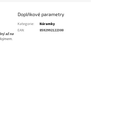
Doplňkové parametry
Kategorie
:
Náramky
EAN
:
8592992122300
lný až na
 dojmem.