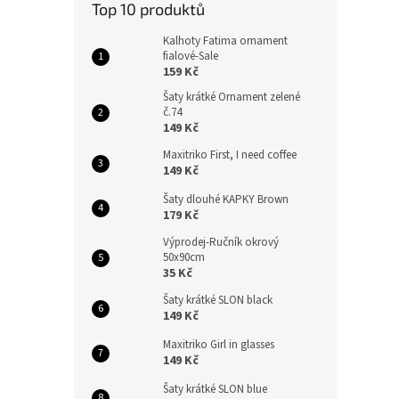
Top 10 produktů
Kalhoty Fatima ornament
fialové-Sale
159 Kč
Šaty krátké Ornament zelené
č.74
149 Kč
Maxitriko First, I need coffee
149 Kč
Šaty dlouhé KAPKY Brown
179 Kč
Výprodej-Ručník okrový
50x90cm
35 Kč
Šaty krátké SLON black
149 Kč
Maxitriko Girl in glasses
149 Kč
Šaty krátké SLON blue