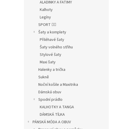
ALADINKY A FATIMY
Kalhoty
Legíny
SPORT 🤸‍♂️
Šaty a komplety
Přiléhavé šaty
Šaty volného střihu
Stylové šaty
Maxi šaty
Halenky a trička
Sukně
Noční košile a Maxitrika
Dámská obuv
Spodní prádlo
KALHOTKY A TANGA
DÁMSKÁ TÍLKA
PÁNSKÁ MÓDA A OBUV