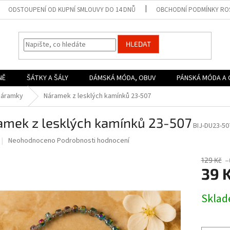
ODSTOUPENÍ OD KUPNÍ SMLOUVY DO 14 DNŮ
OBCHODNÍ PODMÍNKY ROS
HLEDAT
NĚ
ŠÁTKY A ŠÁLY
DÁMSKÁ MÓDA, OBUV
PÁNSKÁ MÓDA A 
Náramky
Náramek z lesklých kamínků 23-507
amek z lesklých kamínků 23-507
BIJ-DU23-50
Průměrné
Neohodnoceno
Podrobnosti hodnocení
hodnocení
produktu
129 Kč
–
je
39 
0,0
z
Měrná
Skla
5
cena:
hvězdiček.