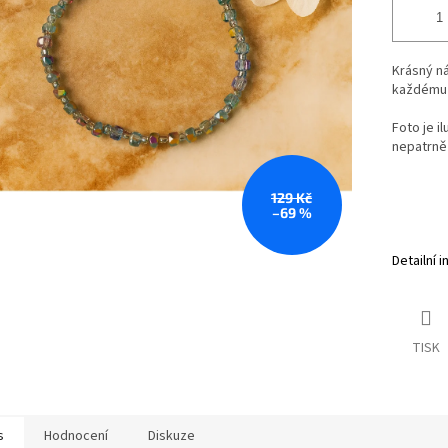
Krásný n
každému 
Foto je i
nepatrně 
129 Kč
–69 %
Detailní 
TISK
s
Hodnocení
Diskuze