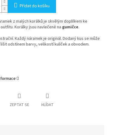
Přidat do košíku
áramek z malých korálků
je skvělým doplňkem ke
outfitu.
Korálky jsou navlečené na
gumičce
.
lustrační. Každý náramek je originál. Dodaný kus se může
lišit odstínem barvy, velikostí kuliček a obvodem.
informace
ZEPTAT SE
HLÍDAT