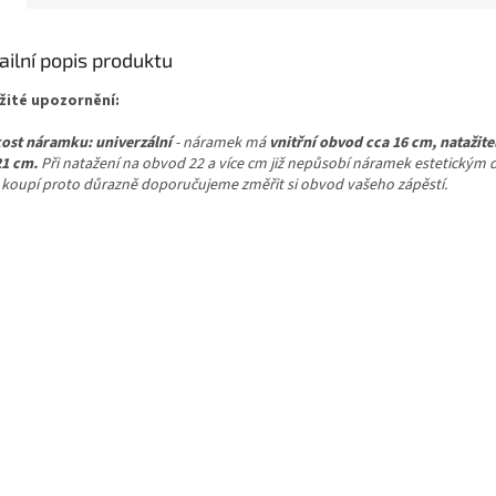
ailní popis produktu
žité upozornění:
kost náramku:
univerzální
- náramek má
vnitřní obvod cca 16 cm, natažite
21 cm.
Při natažení na obvod 22 a více cm již nepůsobí náramek estetickým
koupí proto důrazně doporučujeme změřit si obvod vašeho zápěstí.