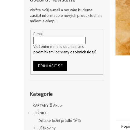
n
e
Vložte svůj e-mail a my vám budeme
l
zasílat informace o nových produktech na
našem e-shopu.
E-mail
Vložením e-mailu souhlasíte s
podmínkami ochrany osobních údajů
PŘIHLÁSIT SE
Přeskočit
Kategorie
kategorie
KAFTANY ⏳ Akce
LOŽNICE
Dětské ložní prádlo 🐻🦄
Popi
Lůžkoviny