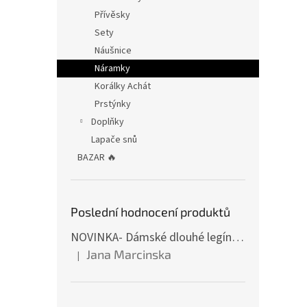
Přívěsky
Sety
Náušnice
Náramky
Korálky Achát
Prstýnky
Doplňky
Lapače snů
BAZAR 🔥
Poslední hodnocení produktů
NOVINKA- Dámské dlouhé legíny s tulipány
Jana Marcinska
|
Hodnocení produktu je 5 z 5 hvězdiček.