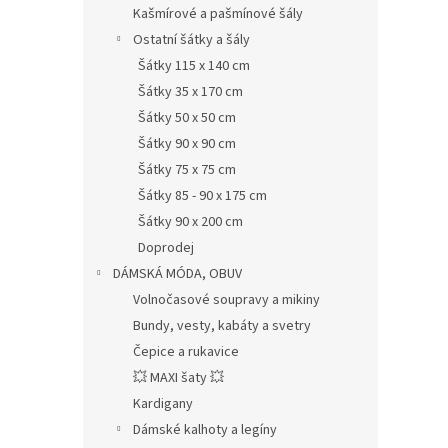
Kašmírové a pašmínové šály
Ostatní šátky a šály
Šátky 115 x 140 cm
Šátky 35 x 170 cm
Šátky 50 x 50 cm
Šátky 90 x 90 cm
Šátky 75 x 75 cm
Šátky 85 - 90 x 175 cm
Šátky 90 x 200 cm
Doprodej
DÁMSKÁ MÓDA, OBUV
Volnočasové soupravy a mikiny
Bundy, vesty, kabáty a svetry
Čepice a rukavice
💥 MAXI šaty 💥
Kardigany
Dámské kalhoty a legíny