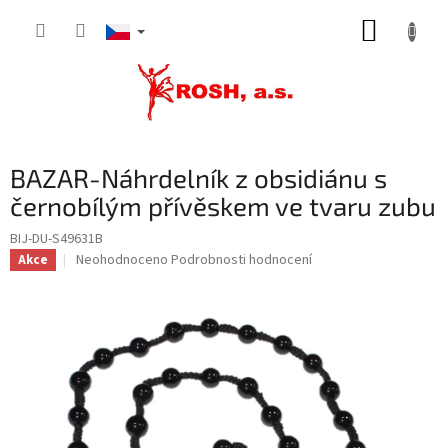
Přejít
NÁKUP
na
obsah
KOŠÍK
BAZAR-Náhrdelník z obsidiánu s
černobílým přívěskem ve tvaru zubu
BIJ-DU-S49631B
Průměrné
Neohodnoceno
Podrobnosti hodnocení
Akce
hodnocení
produktu
je
0,0
z
5
hvězdiček.