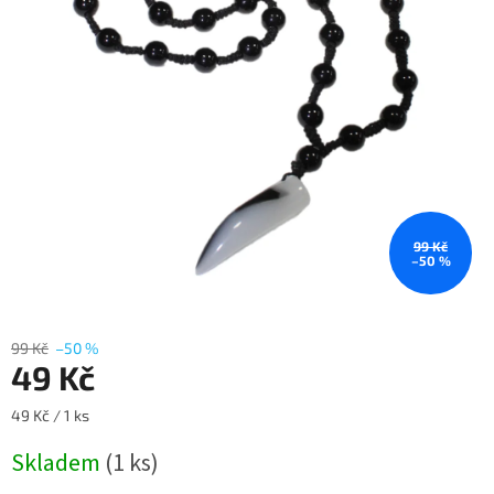
99 Kč
–50 %
99 Kč
–50 %
49 Kč
Měrná
49 Kč / 1 ks
cena:
Skladem
(1 ks)