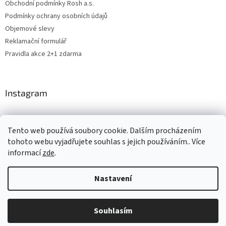
Obchodní podmínky Rosh a.s.
Podmínky ochrany osobních údajů
Objemové slevy
Reklamační formulář
Pravidla akce 2+1 zdarma
Instagram
Tento web používá soubory cookie. Dalším procházením
Levne4you.cz
CARDAMON
Online Magazín
tohoto webu vyjadřujete souhlas s jejich používáním.. Více
informací
zde
.
Nastavení
Vytvořil Shoptet
Souhlasím
Copyright 2026
ROSH.cz
. Všechna práva vyhrazena.