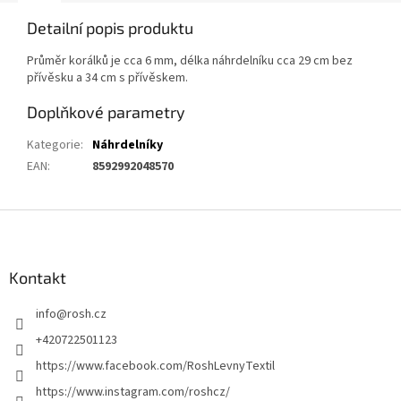
Detailní popis produktu
Průměr korálků je cca 6 mm, délka náhrdelníku cca 29 cm bez
přívěsku a 34 cm s přívěskem.
Doplňkové parametry
Kategorie
:
Náhrdelníky
EAN
:
8592992048570
Z
á
p
a
Kontakt
t
info
@
rosh.cz
í
+420722501123
https://www.facebook.com/RoshLevnyTextil
https://www.instagram.com/roshcz/