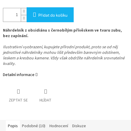
Přidat do košíku
Náhrdelník z obsidiánu s černobílým přívěskem ve tvaru zubu,
bez zapínání.
Ilustrativní vyobrazení, kupujete přírodní produkt, proto se od něj
jednotlivé náhrdelníky mohou lišit především barevným odstínem,
leskem a kresbou kamene. Vždy však obdržíte náhrdelník srovnatelné
kvality.
Detailní informace
ZEPTAT SE
HLÍDAT
Popis
Podobné (10)
Hodnocení
Diskuze