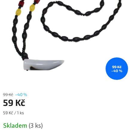
99 Kč
–40 %
99 Kč
–40 %
59 Kč
Měrná
59 Kč / 1 ks
cena:
Skladem
(3 ks)