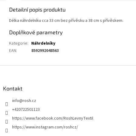
Detailní popis produktu
Délka náhrdelníku cca 33 cm bez přívěsku a 38 cm s přívěskem.
Doplňkové parametry
Kategorie
:
Náhrdelníky
EAN
:
8592992048563
Z
á
p
a
Kontakt
t
info
@
rosh.cz
í
+420722501123
https://www.facebook.com/RoshLevnyTextil
https://www.instagram.com/roshcz/