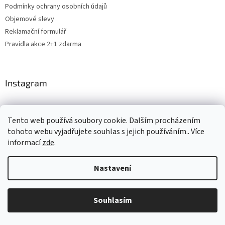
Podmínky ochrany osobních údajů
Objemové slevy
Reklamační formulář
Pravidla akce 2+1 zdarma
Instagram
Tento web používá soubory cookie. Dalším procházením
Levne4you.cz
CARDAMON
Online Magazín
tohoto webu vyjadřujete souhlas s jejich používáním.. Více
informací
zde
.
Nastavení
Vytvořil Shoptet
Souhlasím
Copyright 2026
ROSH.cz
. Všechna práva vyhrazena.