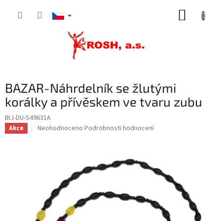
Přejít
NÁKUP
na
obsah
KOŠÍK
BAZAR-Náhrdelník se žlutými
korálky a přívěskem ve tvaru zubu
BIJ-DU-S49631A
Průměrné
Neohodnoceno
Podrobnosti hodnocení
Akce
hodnocení
produktu
je
0,0
z
5
hvězdiček.