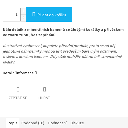
Přidat do košíku
Náhrdelník z minerálních kamenů se žlutými korálky a přívěskem
ve tvaru zubu, bez zapínání.
Ilustrativní vyobrazení, kupujete přírodní produkt, proto se od něj
jednotlivé náhrdelníky mohou lišit především barevným odstínem,
leskem a kresbou kamene. Vždy však obdržíte náhrdelník srovnatelné
kvality.
Detailní informace
ZEPTAT SE
HLÍDAT
Popis
Podobné (10)
Hodnocení
Diskuze