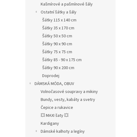
Kašmírové a pašmínové šály
Ostatní šátky a šály
Šátky 115 x 140 cm
Šátky 35 x 170 cm
Šátky 50 x 50 cm
Šátky 90 x 90 cm
Šátky 75 x 75 cm
Šátky 85 - 90 x 175 cm
Šátky 90 x 200 cm
Doprodej
DÁMSKÁ MÓDA, OBUV
Volnočasové soupravy a mikiny
Bundy, vesty, kabáty a svetry
Čepice a rukavice
💥 MAXI šaty 💥
Kardigany
Dámské kalhoty a legíny