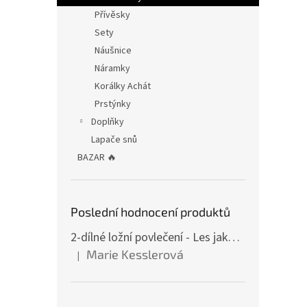
Přívěsky
Sety
Náušnice
Náramky
Korálky Achát
Prstýnky
Doplňky
Lapače snů
BAZAR 🔥
Poslední hodnocení produktů
2-dílné ložní povlečení - Les jako z pohádky
Marie Kesslerová
|
Hodnocení produktu je 5 z 5 hvězdiček.