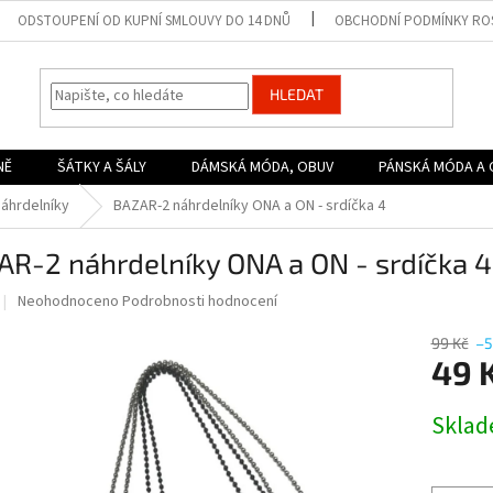
ODSTOUPENÍ OD KUPNÍ SMLOUVY DO 14 DNŮ
OBCHODNÍ PODMÍNKY ROS
HLEDAT
NĚ
ŠÁTKY A ŠÁLY
DÁMSKÁ MÓDA, OBUV
PÁNSKÁ MÓDA A 
áhrdelníky
BAZAR-2 náhrdelníky ONA a ON - srdíčka 4
R-2 náhrdelníky ONA a ON - srdíčka 4
Průměrné
Neohodnoceno
Podrobnosti hodnocení
hodnocení
produktu
99 Kč
–5
je
49 
0,0
z
Měrná
Skla
5
cena:
hvězdiček.