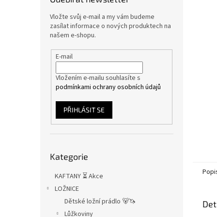
n
e
Vložte svůj e-mail a my vám budeme
l
zasílat informace o nových produktech na
našem e-shopu.
E-mail
Vložením e-mailu souhlasíte s
podmínkami ochrany osobních údajů
PŘIHLÁSIT SE
Přeskočit
Kategorie
kategorie
Popi
KAFTANY ⏳ Akce
LOŽNICE
Dětské ložní prádlo 🐻🦄
Det
Lůžkoviny