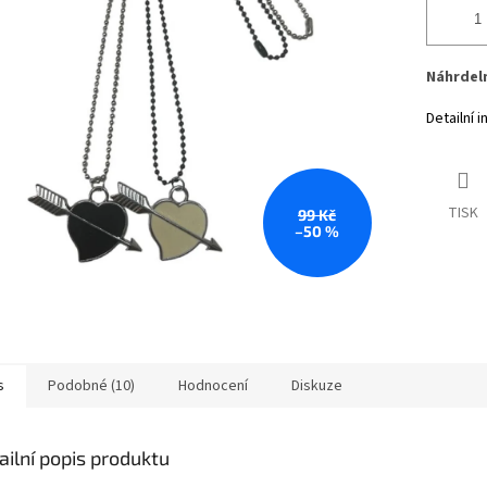
Náhrdeln
Detailní 
TISK
99 Kč
–50 %
s
Podobné (10)
Hodnocení
Diskuze
ailní popis produktu