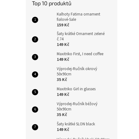
Top 10 produktů
Kalhoty Fatima ornament
fialové-Sale
159 Kč
Šaty krátké Ornament zelené
č.74
149 Kč
Maxitriko First, I need coffee
149 Kč
Výprodej-Ručník okrový
50x90cm
35 Kč
Maxitriko Girl in glasses
149 Kč
Výprodej-Ručník béžový
50x90cm
35 Kč
Šaty krátké SLON black
149 Kč