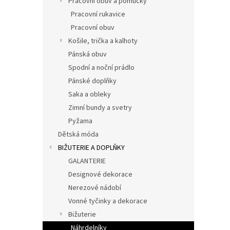
Pracovní obuv a pomůcky
Pracovní rukavice
Pracovní obuv
Košile, trička a kalhoty
Pánská obuv
Spodní a noční prádlo
Pánské doplňky
Saka a obleky
Zimní bundy a svetry
Pyžama
Dětská móda
BIŽUTERIE A DOPLŇKY
GALANTERIE
Designové dekorace
Nerezové nádobí
Vonné tyčinky a dekorace
Bižuterie
Náhrdelníky