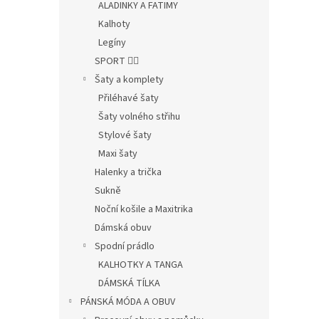
ALADINKY A FATIMY
Kalhoty
Legíny
SPORT 🤸‍♂️
Šaty a komplety
Přiléhavé šaty
Šaty volného střihu
Stylové šaty
Maxi šaty
Halenky a trička
Sukně
Noční košile a Maxitrika
Dámská obuv
Spodní prádlo
KALHOTKY A TANGA
DÁMSKÁ TÍLKA
PÁNSKÁ MÓDA A OBUV