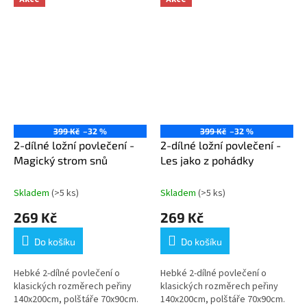
399 Kč
–32 %
399 Kč
–32 %
2-dílné ložní povlečení -
2-dílné ložní povlečení -
Magický strom snů
Les jako z pohádky
Skladem
(>5 ks)
Skladem
(>5 ks)
269 Kč
269 Kč
Do košíku
Do košíku
Hebké 2-dílné povlečení o
Hebké 2-dílné povlečení o
klasických rozměrech peřiny
klasických rozměrech peřiny
140x200cm, polštáře 70x90cm.
140x200cm, polštáře 70x90cm.