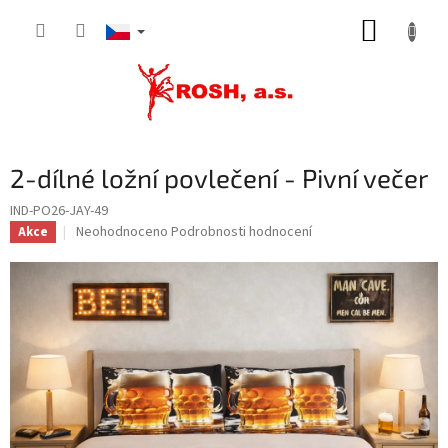
Přejít
NÁKUP
na
obsah
KOŠÍK
2-dílné ložní povlečení - Pivní večer
IND-PO26-JAY-49
Průměrné
Neohodnoceno
Podrobnosti hodnocení
Akce
hodnocení
produktu
je
0,0
z
5
hvězdiček.