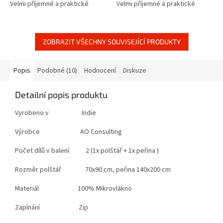
Velmi příjemné a praktické
Velmi příjemné a praktické
povlečení s krásným vzorem.
povlečení s krásným vzorem.
ZOBRAZIT VŠECHNY SOUVISEJÍCÍ PRODUKTY
Popis
Podobné (10)
Hodnocení
Diskuze
Detailní popis produktu
Vyrobeno v Indie
Výrobce AO Consulting
Počet dílů v balení 2 (1x polštář + 1x peřina )
Rozměr polštář 70x90 cm, peřina 140x200 cm
Materiál 100% Mikrovlákno
Zapínání Zip