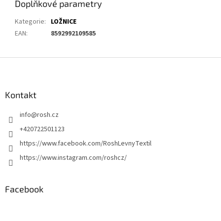
Doplňkové parametry
Kategorie
:
LOŽNICE
EAN
:
8592992109585
Z
á
p
a
Kontakt
t
info
@
rosh.cz
í
+420722501123
https://www.facebook.com/RoshLevnyTextil
https://www.instagram.com/roshcz/
Facebook