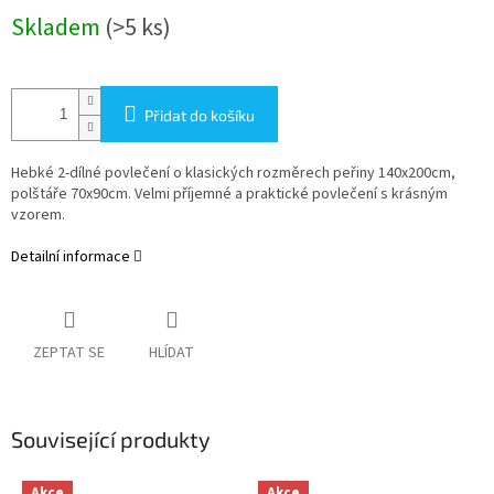
Měrná
Skladem
(>5 ks)
cena:
Přidat do košíku
Hebké 2-dílné povlečení o klasických rozměrech peřiny 140x200cm,
polštáře 70x90cm. Velmi příjemné a praktické povlečení s krásným
vzorem.
Detailní informace
ZEPTAT SE
HLÍDAT
Související produkty
Akce
Akce