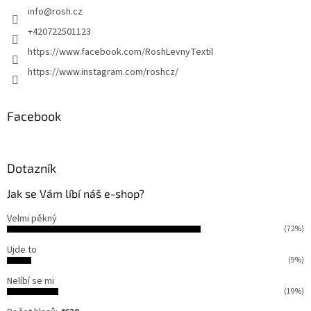
info
@
rosh.cz
í
+420722501123
https://www.facebook.com/RoshLevnyTextil
https://www.instagram.com/roshcz/
Facebook
Dotazník
Jak se Vám líbí náš e-shop?
Velmi pěkný
(72%)
Ujde to
(9%)
Nelíbí se mi
(19%)