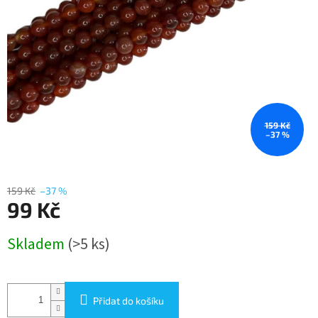
159 Kč
–37 %
159 Kč
–37 %
99 Kč
Měrná
Skladem
(>5 ks)
cena:
Přidat do košíku