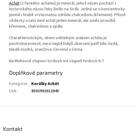
Achát
(z řeckého
achates
) je minerál, jehož název pochází z
historického názvu řeky Dirillo na Sicílii. Jedná se o koncentricky
jemně i hrubě vrstevnatou odrůdu chalcedonu (křemene). Přísně
vědecky vzato není achát jeden minerál, ale směs proužků
křemene, chalcedonu a opálu.
Charakteristickým, okem viditelným znakem achátu je
pestrobarevnost; mezi nejběžnější zbarvení patří bílo-šedá,
bledě modrá, oranžovo-červená a černá.
Na Mohsově stupnici tvrdosti má stupeň tvrdosti 6-7.
Doplňkové parametry
Kategorie
:
Korálky Achát
EAN
:
8592992012045
Z
á
p
a
Kontakt
t