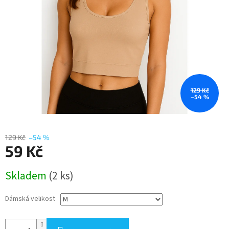
129 Kč
–54 %
129 Kč
–54 %
59 Kč
Měrná
Skladem
(2 ks)
cena:
Dámská velikost