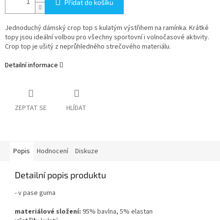
Přidat do košíku
Jednoduchý dámský crop top s kulatým výstřihem na ramínka. Krátké
topy jsou ideální volbou pro všechny sportovní i volnočasové aktivity.
Crop top je ušitý z neprůhledného strečového materiálu.
Detailní informace
ZEPTAT SE
HLÍDAT
Popis
Hodnocení
Diskuze
Detailní popis produktu
- v pase guma
materiálové složení:
95% bavlna, 5% elastan