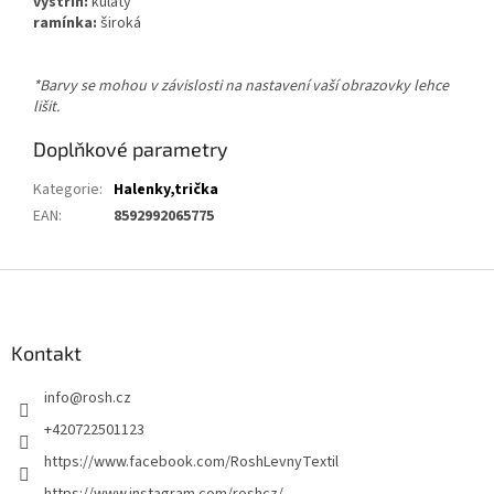
výstřih:
kulatý
ramínka:
široká
*Barvy se mohou v závislosti na nastavení vaší obrazovky lehce
lišit.
Doplňkové parametry
Kategorie
:
Halenky,trička
EAN
:
8592992065775
Z
á
p
a
Kontakt
t
info
@
rosh.cz
í
+420722501123
https://www.facebook.com/RoshLevnyTextil