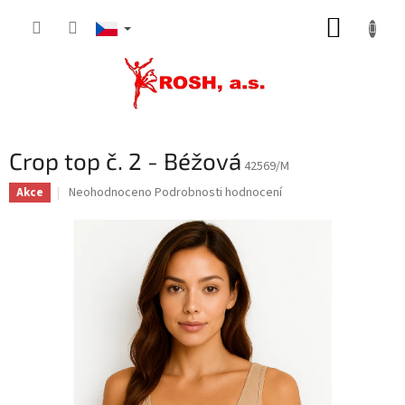
Přejít
NÁKUP
na
obsah
KOŠÍK
Crop top č. 2 - Béžová
42569/M
Průměrné
Neohodnoceno
Podrobnosti hodnocení
Akce
hodnocení
produktu
je
0,0
z
5
hvězdiček.