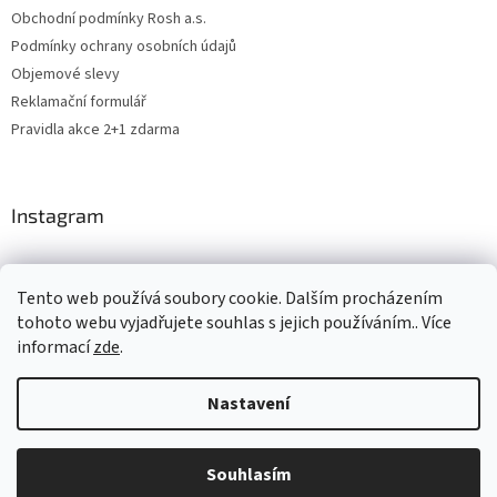
Obchodní podmínky Rosh a.s.
Podmínky ochrany osobních údajů
Objemové slevy
Reklamační formulář
Pravidla akce 2+1 zdarma
Instagram
Tento web používá soubory cookie. Dalším procházením
Levne4you.cz
CARDAMON
Online Magazín
tohoto webu vyjadřujete souhlas s jejich používáním.. Více
informací
zde
.
Nastavení
Vytvořil Shoptet
Souhlasím
Copyright 2026
ROSH.cz
. Všechna práva vyhrazena.