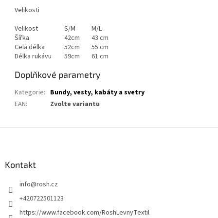
Velikosti
Velikost
S/M
M/L
Šířka
42cm
43 cm
Celá délka
52cm
55 cm
Délka rukávu
59cm
61 cm
Doplňkové parametry
Kategorie
:
Bundy, vesty, kabáty a svetry
EAN
:
Zvolte variantu
Z
á
p
a
Kontakt
t
info
@
rosh.cz
í
+420722501123
https://www.facebook.com/RoshLevnyTextil