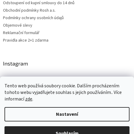
Odstoupení od kupní smlouvy do 14 dnů
Obchodní podmínky Rosh a.s.
Podmínky ochrany osobních údajů
Objemové slevy
Reklamační formulář
Pravidla akce 2+1 zdarma
Instagram
Tento web používá soubory cookie. Dalším procházením
Levne4you.cz
CARDAMON
Online Magazín
tohoto webu vyjadřujete souhlas s jejich používáním.. Více
informací
zde
.
Nastavení
Vytvořil Shoptet
Souhlasím
Copyright 2026
ROSH.cz
. Všechna práva vyhrazena.