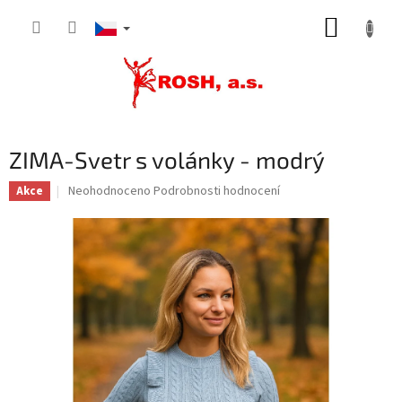
Přejít
NÁKUP
na
obsah
KOŠÍK
ZIMA-Svetr s volánky - modrý
Průměrné
Neohodnoceno
Podrobnosti hodnocení
Akce
hodnocení
produktu
je
0,0
z
5
hvězdiček.