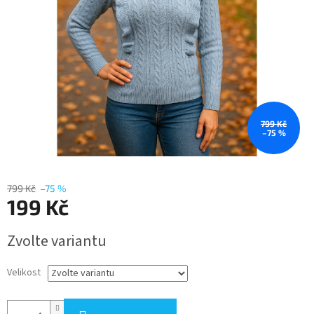
799 Kč
–75 %
799 Kč
–75 %
199 Kč
Měrná
Zvolte variantu
cena:
Velikost